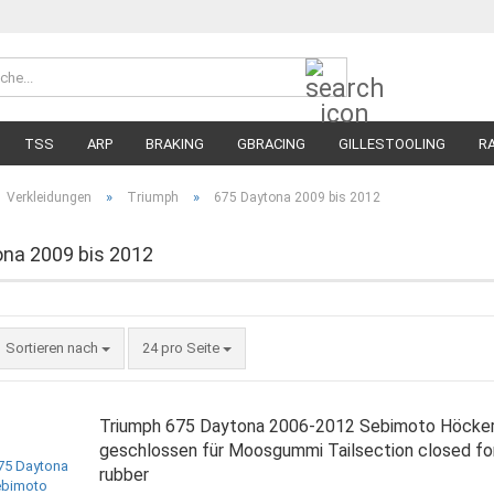
Suche...
Währung 
Lieferland
TSS
ARP
BRAKING
GBRACING
GILLESTOOLING
R
MEGA SALE
RENNREIFEN FÜR MOTORRÄDER
STRASSENREIFE
»
»
Verkleidungen
Triumph
675 Daytona 2009 bis 2012
na 2009 bis 2012
Sortieren nach
pro Seite
Sortieren nach
24 pro Seite
Triumph 675 Daytona 2006-2012 Sebimoto Höcke
geschlossen für Moosgummi Tailsection closed fo
rubber