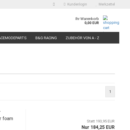
Kundenlogin
Merkzettel
auswählen
Ihr Warenkorb
0,00 EUR
E-Mail
ACEMODEPARTS
B&G RACING
ZUBEHÖR VON A - Z
N FÜR MOTORRÄDER
PIT BIKE-SCOOTER RACEREIFEN
Passwort
Konto erstellen
1
Passwort vergessen?
r
r foam
Statt 193,95 EUR
Nur 184,25 EUR