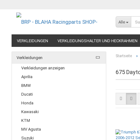
Alle
VERKLEIDUNGEN
VERKLEIDUNGSHALTER UND HECKRAHMEN
EXTREME COMPONENTS
FELGEN IM MOTORRADRENNSPORT
»
Startseite
Verkleidungen
RESTPOSTEN UND AUSLAUFMODELLE
GUTSCHEINE
Verkleidungen anzeigen
675 Dayto
Aprilia
BMW
Ducati
Honda
Kawasaki
KTM
MV Agusta
Suzuki