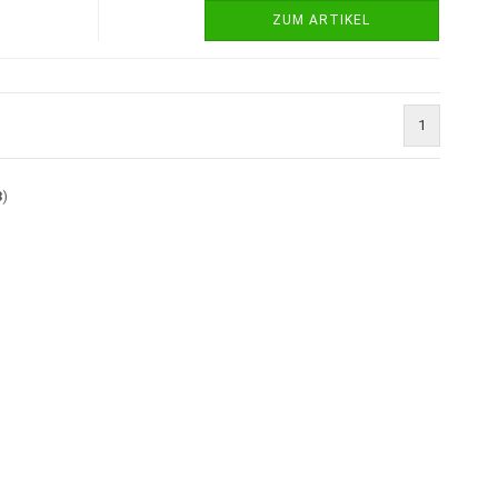
ZUM ARTIKEL
1
3
)