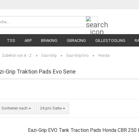
Suche...
Währung 
Lieferland
TSS
ARP
BRAKING
GBRACING
GILLESTOOLING
R
MEGA SALE
RENNREIFEN FÜR MOTORRÄDER
STRASSENREIFE
»
»
»
Zubehör von A - Z
Eazi-Grip
Eazi-Grip Evo
Honda
i-Grip Traktion Pads Evo Serie
Sortieren nach
pro Seite
Sortieren nach
24 pro Seite
Eazi-Grip EVO Tank Traction Pads Honda CBR 250 