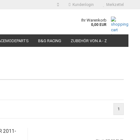
Kundenlogin
Merkzettel
auswählen
Ihr Warenkorb
0,00 EUR
E-Mail
ACEMODEPARTS
B&G RACING
ZUBEHÖR VON A - Z
N FÜR MOTORRÄDER
PIT BIKE-SCOOTER RACEREIFEN
Passwort
Konto erstellen
Passwort vergessen?
1
R 2011-