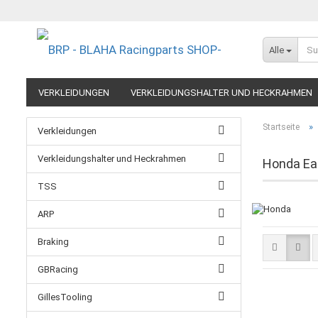
Alle
VERKLEIDUNGEN
VERKLEIDUNGSHALTER UND HECKRAHMEN
EXTREME COMPONENTS
FELGEN IM MOTORRADRENNSPORT
»
Startseite
Verkleidungen
RESTPOSTEN UND AUSLAUFMODELLE
GUTSCHEINE
Verkleidungshalter und Heckrahmen
Honda Eaz
TSS
ARP
Braking
GBRacing
GillesTooling