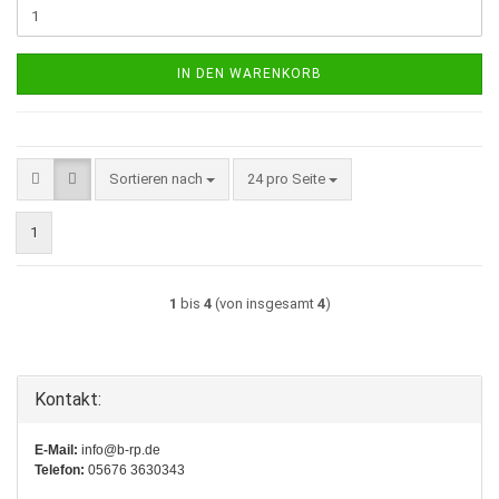
IN DEN WARENKORB
Sortieren nach
pro Seite
Sortieren nach
24 pro Seite
1
1
bis
4
(von insgesamt
4
)
Kontakt:
E-Mail:
info@b-rp.de
Telefon:
05676 3630343