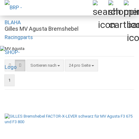
Gilles MV Agusta Bremshebel
Sortieren nach
pro Seite
Sortieren nach
24 pro Seite
1