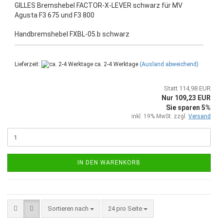
GILLES Bremshebel FACTOR-X-LEVER schwarz für MV
Agusta F3 675 und F3 800
Handbremshebel FXBL-05.b schwarz
Lieferzeit:
ca. 2-4 Werktage
(Ausland abweichend)
Statt 114,98 EUR
Nur 109,23 EUR
Sie sparen 5%
inkl. 19% MwSt. zzgl.
Versand
IN DEN WARENKORB
Sortieren nach
pro Seite
Sortieren nach
24 pro Seite