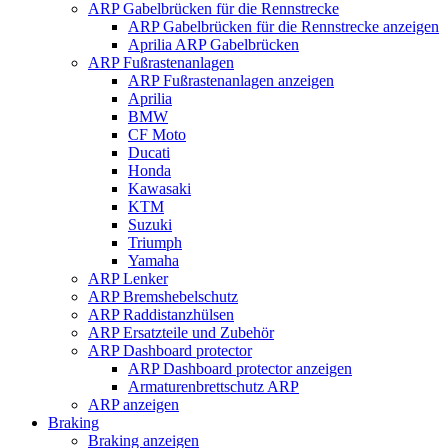
ARP Gabelbrücken für die Rennstrecke
ARP Gabelbrücken für die Rennstrecke anzeigen
Aprilia ARP Gabelbrücken
ARP Fußrastenanlagen
ARP Fußrastenanlagen anzeigen
Aprilia
BMW
CF Moto
Ducati
Honda
Kawasaki
KTM
Suzuki
Triumph
Yamaha
ARP Lenker
ARP Bremshebelschutz
ARP Raddistanzhülsen
ARP Ersatzteile und Zubehör
ARP Dashboard protector
ARP Dashboard protector anzeigen
Armaturenbrettschutz ARP
ARP anzeigen
Braking
Braking anzeigen