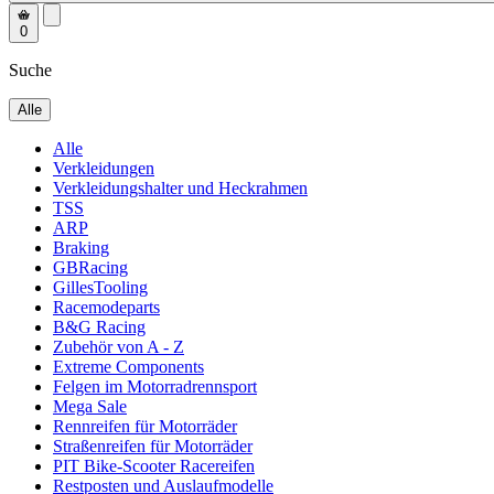
0
Suche
Alle
Alle
Verkleidungen
Verkleidungshalter und Heckrahmen
TSS
ARP
Braking
GBRacing
GillesTooling
Racemodeparts
B&G Racing
Zubehör von A - Z
Extreme Components
Felgen im Motorradrennsport
Mega Sale
Rennreifen für Motorräder
Straßenreifen für Motorräder
PIT Bike-Scooter Racereifen
Restposten und Auslaufmodelle