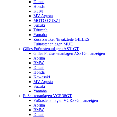
Ducati
Honda
KTM
MV Agusta
MOTO GUZZI
Suzuki
Triumph
Yamaha
Zusatzartikel /Ersatzteile GILLES
Fußrastenanlagen MUE
Gilles Fußrastenanlagen AS31GT
Gilles Fußrastenanlagen AS31GT anzeigen
Aprilia
BMW
Ducati
Honda
Kawasaki
MV Agusta
Suzuki
Yamaha
Fußrastenanlagen VCR38GT
Fußrastenanlagen VCR38GT anzeigen
Aprilia
BMW
Ducati