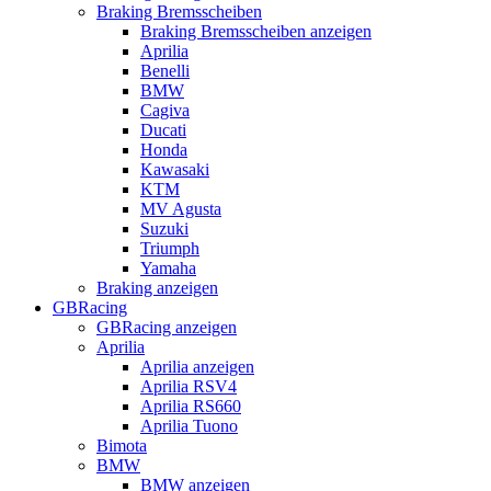
Braking Bremsscheiben
Braking Bremsscheiben anzeigen
Aprilia
Benelli
BMW
Cagiva
Ducati
Honda
Kawasaki
KTM
MV Agusta
Suzuki
Triumph
Yamaha
Braking anzeigen
GBRacing
GBRacing anzeigen
Aprilia
Aprilia anzeigen
Aprilia RSV4
Aprilia RS660
Aprilia Tuono
Bimota
BMW
BMW anzeigen