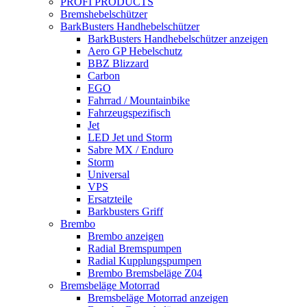
PROFI PRODUCTS
Bremshebelschützer
BarkBusters Handhebelschützer
BarkBusters Handhebelschützer anzeigen
Aero GP Hebelschutz
BBZ Blizzard
Carbon
EGO
Fahrrad / Mountainbike
Fahrzeugspezifisch
Jet
LED Jet und Storm
Sabre MX / Enduro
Storm
Universal
VPS
Ersatzteile
Barkbusters Griff
Brembo
Brembo anzeigen
Radial Bremspumpen
Radial Kupplungspumpen
Brembo Bremsbeläge Z04
Bremsbeläge Motorrad
Bremsbeläge Motorrad anzeigen