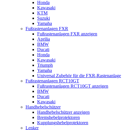
Honda
Kawasaki
KTM
Suzuki
Yamaha
Fußrastenanlagen FXR
Fußrastenanlagen FXR anzeigen
Aprilia
BMW
Ducati
Honda
Kawasaki
Triumph
Yamaha
Universal Zubehör für die FXR-Rastenanlage
Fußrastenanlagen RCT10GT
Fußrastenanlagen RCT10GT anzeigen
BMW
Ducati
Kawasaki
Handhebelschützer
Handhebelschützer anzeigen
Bremshebelprotektoren
Kupplungshebelprotektoren
Lenker