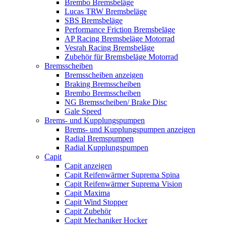
Brembo Bremsbeläge
Lucas TRW Bremsbeläge
SBS Bremsbeläge
Performance Friction Bremsbeläge
AP Racing Bremsbeläge Motorrad
Vesrah Racing Bremsbeläge
Zubehör für Bremsbeläge Motorrad
Bremsscheiben
Bremsscheiben anzeigen
Braking Bremsscheiben
Brembo Bremsscheiben
NG Bremsscheiben/ Brake Disc
Gale Speed
Brems- und Kupplungspumpen
Brems- und Kupplungspumpen anzeigen
Radial Bremspumpen
Radial Kupplungspumpen
Capit
Capit anzeigen
Capit Reifenwärmer Suprema Spina
Capit Reifenwärmer Suprema Vision
Capit Maxima
Capit Wind Stopper
Capit Zubehör
Capit Mechaniker Hocker