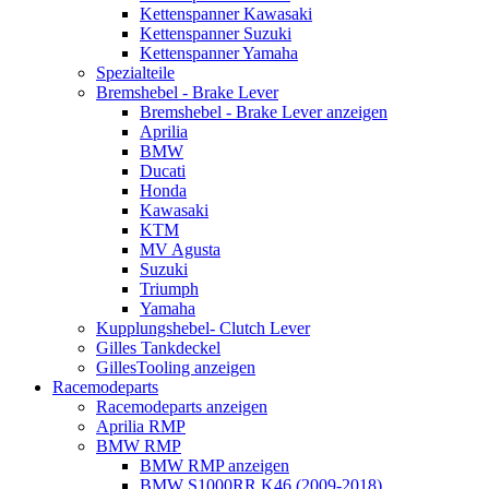
Kettenspanner Kawasaki
Kettenspanner Suzuki
Kettenspanner Yamaha
Spezialteile
Bremshebel - Brake Lever
Bremshebel - Brake Lever anzeigen
Aprilia
BMW
Ducati
Honda
Kawasaki
KTM
MV Agusta
Suzuki
Triumph
Yamaha
Kupplungshebel- Clutch Lever
Gilles Tankdeckel
GillesTooling anzeigen
Racemodeparts
Racemodeparts anzeigen
Aprilia RMP
BMW RMP
BMW RMP anzeigen
BMW S1000RR K46 (2009-2018)