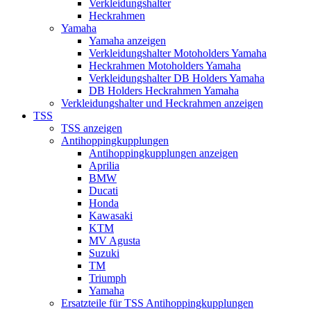
Verkleidungshalter
Heckrahmen
Yamaha
Yamaha anzeigen
Verkleidungshalter Motoholders Yamaha
Heckrahmen Motoholders Yamaha
Verkleidungshalter DB Holders Yamaha
DB Holders Heckrahmen Yamaha
Verkleidungshalter und Heckrahmen anzeigen
TSS
TSS anzeigen
Antihoppingkupplungen
Antihoppingkupplungen anzeigen
Aprilia
BMW
Ducati
Honda
Kawasaki
KTM
MV Agusta
Suzuki
TM
Triumph
Yamaha
Ersatzteile für TSS Antihoppingkupplungen