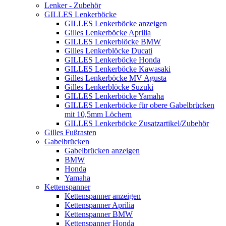
Lenker - Zubehör
GILLES Lenkerböcke
GILLES Lenkerböcke anzeigen
Gilles Lenkerböcke Aprilia
GILLES Lenkerblöcke BMW
Gilles Lenkerblöcke Ducati
GILLES Lenkerböcke Honda
GILLES Lenkerböcke Kawasaki
Gilles Lenkerböcke MV Agusta
Gilles Lenkerblöcke Suzuki
GILLES Lenkerböcke Yamaha
GILLES Lenkerböcke für obere Gabelbrücken
mit 10,5mm Löchern
GILLES Lenkerböcke Zusatzartikel/Zubehör
Gilles Fußrasten
Gabelbrücken
Gabelbrücken anzeigen
BMW
Honda
Yamaha
Kettenspanner
Kettenspanner anzeigen
Kettenspanner Aprilia
Kettenspanner BMW
Kettenspanner Honda