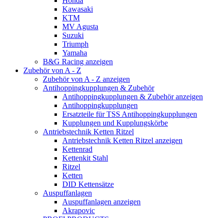
Honda
Kawasaki
KTM
MV Agusta
Suzuki
Triumph
Yamaha
B&G Racing anzeigen
Zubehör von A - Z
Zubehör von A - Z anzeigen
Antihoppingkupplungen & Zubehör
Antihoppingkupplungen & Zubehör anzeigen
Antihoppingkupplungen
Ersatzteile für TSS Antihoppingkupplungen
Kupplungen und Kupplungskörbe
Antriebstechnik Ketten Ritzel
Antriebstechnik Ketten Ritzel anzeigen
Kettenrad
Kettenkit Stahl
Ritzel
Ketten
DID Kettensätze
Auspuffanlagen
Auspuffanlagen anzeigen
Akrapovic