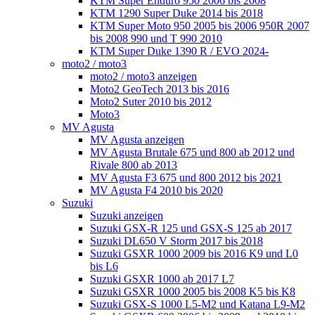
KTM Super Enduro 950 2006 bis 2008
KTM 1290 Super Duke 2014 bis 2018
KTM Super Moto 950 2005 bis 2006 950R 2007
bis 2008 990 und T 990 2010
KTM Super Duke 1390 R / EVO 2024-
moto2 / moto3
moto2 / moto3 anzeigen
Moto2 GeoTech 2013 bis 2016
Moto2 Suter 2010 bis 2012
Moto3
MV Agusta
MV Agusta anzeigen
MV Agusta Brutale 675 und 800 ab 2012 und
Rivale 800 ab 2013
MV Agusta F3 675 und 800 2012 bis 2021
MV Agusta F4 2010 bis 2020
Suzuki
Suzuki anzeigen
Suzuki GSX-R 125 und GSX-S 125 ab 2017
Suzuki DL650 V Storm 2017 bis 2018
Suzuki GSXR 1000 2009 bis 2016 K9 und L0
bis L6
Suzuki GSXR 1000 ab 2017 L7
Suzuki GSXR 1000 2005 bis 2008 K5 bis K8
Suzuki GSX-S 1000 L5-M2 und Katana L9-M2