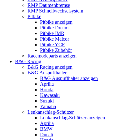
RMP Daumenbremse
RMP Schnellwechselsystem
Pitbike
Pitbike anzeigen
Pitbike Dream
Pitbike IMR
Pitbike Malcor
Pitbike YCF
Pitbike Zubehör
Racemodeparts anzeigen
B&G Racing
B&G Racing anzeigen
B&G Auspuffhalter
B&G Auspuffhalter anzeigen
Aprilia
Honda
Kawasaki
Suzuki
Yamaha
Lenkanschlag-Schützer
Lenkanschlag-Schützer anzeigen
Aprilia
BMW
Ducati