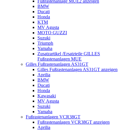
Fußrastenanlage MUE2 anzeigen
BMW
Ducati
Honda
KTM
MV Agusta
MOTO GUZZI
Suzuki
Triumph
Yamaha
Zusatzartikel /Ersatzteile GILLES
Fußrastenanlagen MUE
Gilles Fußrastenanlagen AS31GT
Gilles Fußrastenanlagen AS31GT anzeigen
Aprilia
BMW
Ducati
Honda
Kawasaki
MV Agusta
Suzuki
Yamaha
Fußrastenanlagen VCR38GT
Fußrastenanlagen VCR38GT anzeigen
Aprilia