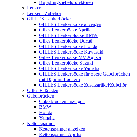
Kupplungshebelprotektoren
Lenker
Lenker - Zubehör
GILLES Lenkerböcke
GILLES Lenkerböcke anzeigen
Gilles Lenkerböcke Aprilia
GILLES Lenkerblöcke BMW
Gilles Lenkerblöcke Ducati
GILLES Lenkerböcke Honda
GILLES Lenkerböcke Kawasaki
Gilles Lenkerböcke MV Agusta
Gilles Lenkerblöcke Suzuki
GILLES Lenkerböcke Yamaha
GILLES Lenkerböcke für obere Gabelbrücken
mit 10,5mm Löchern
GILLES Lenkerböcke Zusatzartikel/Zubehör
Gilles Fußrasten
Gabelbrücken
Gabelbrücken anzeigen
BMW
Honda
Yamaha
Kettenspanner
Kettenspanner anzeigen
Kettenspanner Aprilia