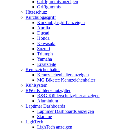
Griffgummis anzeigen
Griffgummis
Hitzeschutz
Kurzhubgasgriff
Kurzhubgasgriff anzeigen
Aprilia
Ducati
Honda
Kawasaki
Suzuki
Triumph
Yamaha
Ersatzteile
Kennzeichenhalter
Kennzeichenhalter anzeigen
MG Biketec Kennzeichenhalter
Kühlsystem
R&G Kühlerschutzgitter
R&G Kühlerschutzgitter anzeigen
Aluminium
Laptimer Dashboards
Laptimer Dashboards anzeigen
Starlane
LighTech
LighTech anzeigen