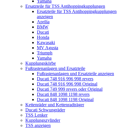
Yamaha
Ersatzteile für TSS Antihoppingkupplungen
Ersatzteile für TSS Antihoppingkupplungen
anzeigen
Aprilia
BMW
Ducati
Honda
Kawasaki
MV Agusta
Triumph
Yamaha
Kupplungskörbe
Fußrastenanlagen und Ersatzteile
Fußrastenanlagen und Ersatzteile anzeigen
Ducati 748 916 996 998 revers
Ducati 748 916 996 998 Original
Ducati 749 999 revers oder Original
Ducati 848 1098 1198 revers
Ducati 848 1098 1198 Original
Kettenräder und Kettenradträger
Ducati Schwungräder
TSS Lenker
Kupplungszylinder
TSS anzeigen