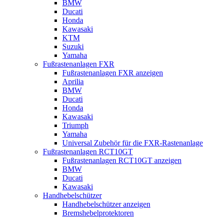
BMW
Ducati
Honda
Kawasaki
KTM
Suzuki
Yamaha
Fußrastenanlagen FXR
Fußrastenanlagen FXR anzeigen
Aprilia
BMW
Ducati
Honda
Kawasaki
Triumph
Yamaha
Universal Zubehör für die FXR-Rastenanlage
Fußrastenanlagen RCT10GT
Fußrastenanlagen RCT10GT anzeigen
BMW
Ducati
Kawasaki
Handhebelschützer
Handhebelschützer anzeigen
Bremshebelprotektoren