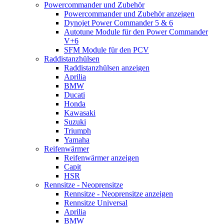
Powercommander und Zubehör
Powercommander und Zubehör anzeigen
Dynojet Power Commander 5 & 6
Autotune Module für den Power Commander
V+6
SFM Module für den PCV
Raddistanzhülsen
Raddistanzhülsen anzeigen
Aprilia
BMW
Ducati
Honda
Kawasaki
Suzuki
Triumph
Yamaha
Reifenwärmer
Reifenwärmer anzeigen
Capit
HSR
Rennsitze - Neoprensitze
Rennsitze - Neoprensitze anzeigen
Rennsitze Universal
Aprilia
BMW