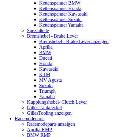
Kettenspanner BMW
Kettenspanner Honda
Kettenspanner Kawasaki
Kettenspanner Suzuki
Kettenspanner Yamaha
Spezialteile
Bremshebel - Brake Lever
Bremshebel - Brake Lever anzeigen
Aprilia
BMW
Ducati
Honda
Kawasaki
KTM
MV Agusta
Suzuki
Triumph
Yamaha
Kupplungshebel- Clutch Lever
Gilles Tankdeckel
GillesTooling anzeigen
Racemodeparts
Racemodeparts anzeigen
Aprilia RMP
BMW RMP