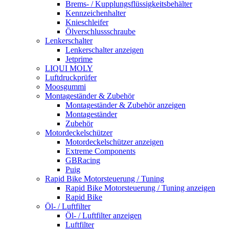
Brems- / Kupplungsflüssigkeitsbehälter
Kennzeichenhalter
Knieschleifer
Ölverschlussschraube
Lenkerschalter
Lenkerschalter anzeigen
Jetprime
LIQUI MOLY
Luftdruckprüfer
Moosgummi
Montageständer & Zubehör
Montageständer & Zubehör anzeigen
Montageständer
Zubehör
Motordeckelschützer
Motordeckelschützer anzeigen
Extreme Components
GBRacing
Puig
Rapid Bike Motorsteuerung / Tuning
Rapid Bike Motorsteuerung / Tuning anzeigen
Rapid Bike
Öl- / Luftfilter
Öl- / Luftfilter anzeigen
Luftfilter