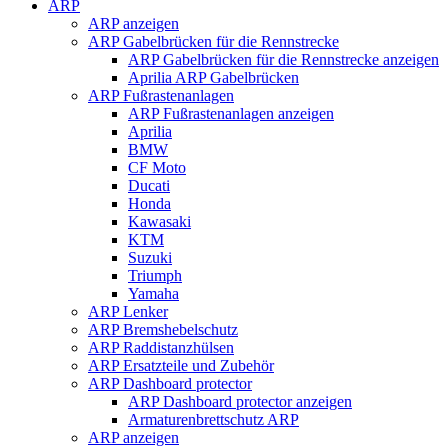
ARP
ARP anzeigen
ARP Gabelbrücken für die Rennstrecke
ARP Gabelbrücken für die Rennstrecke anzeigen
Aprilia ARP Gabelbrücken
ARP Fußrastenanlagen
ARP Fußrastenanlagen anzeigen
Aprilia
BMW
CF Moto
Ducati
Honda
Kawasaki
KTM
Suzuki
Triumph
Yamaha
ARP Lenker
ARP Bremshebelschutz
ARP Raddistanzhülsen
ARP Ersatzteile und Zubehör
ARP Dashboard protector
ARP Dashboard protector anzeigen
Armaturenbrettschutz ARP
ARP anzeigen