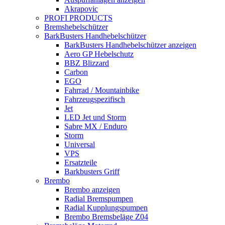
Akrapovic
PROFI PRODUCTS
Bremshebelschützer
BarkBusters Handhebelschützer
BarkBusters Handhebelschützer anzeigen
Aero GP Hebelschutz
BBZ Blizzard
Carbon
EGO
Fahrrad / Mountainbike
Fahrzeugspezifisch
Jet
LED Jet und Storm
Sabre MX / Enduro
Storm
Universal
VPS
Ersatzteile
Barkbusters Griff
Brembo
Brembo anzeigen
Radial Bremspumpen
Radial Kupplungspumpen
Brembo Bremsbeläge Z04