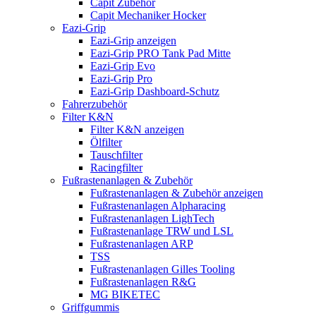
Capit Zubehör
Capit Mechaniker Hocker
Eazi-Grip
Eazi-Grip anzeigen
Eazi-Grip PRO Tank Pad Mitte
Eazi-Grip Evo
Eazi-Grip Pro
Eazi-Grip Dashboard-Schutz
Fahrerzubehör
Filter K&N
Filter K&N anzeigen
Ölfilter
Tauschfilter
Racingfilter
Fußrastenanlagen & Zubehör
Fußrastenanlagen & Zubehör anzeigen
Fußrastenanlagen Alpharacing
Fußrastenanlagen LighTech
Fußrastenanlage TRW und LSL
Fußrastenanlagen ARP
TSS
Fußrastenanlagen Gilles Tooling
Fußrastenanlagen R&G
MG BIKETEC
Griffgummis