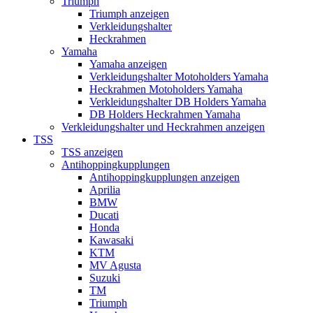
Triumph
Triumph anzeigen
Verkleidungshalter
Heckrahmen
Yamaha
Yamaha anzeigen
Verkleidungshalter Motoholders Yamaha
Heckrahmen Motoholders Yamaha
Verkleidungshalter DB Holders Yamaha
DB Holders Heckrahmen Yamaha
Verkleidungshalter und Heckrahmen anzeigen
TSS
TSS anzeigen
Antihoppingkupplungen
Antihoppingkupplungen anzeigen
Aprilia
BMW
Ducati
Honda
Kawasaki
KTM
MV Agusta
Suzuki
TM
Triumph