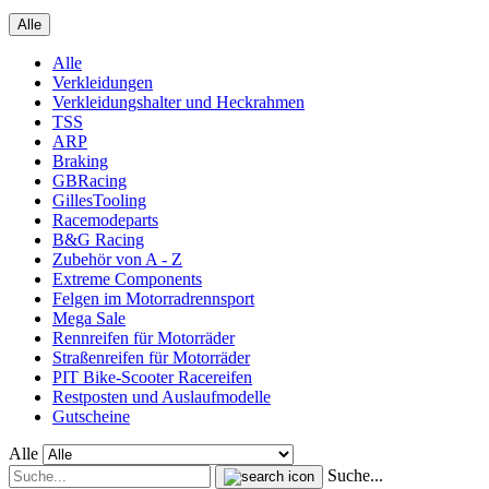
Alle
Alle
Verkleidungen
Verkleidungshalter und Heckrahmen
TSS
ARP
Braking
GBRacing
GillesTooling
Racemodeparts
B&G Racing
Zubehör von A - Z
Extreme Components
Felgen im Motorradrennsport
Mega Sale
Rennreifen für Motorräder
Straßenreifen für Motorräder
PIT Bike-Scooter Racereifen
Restposten und Auslaufmodelle
Gutscheine
Alle
Suche...