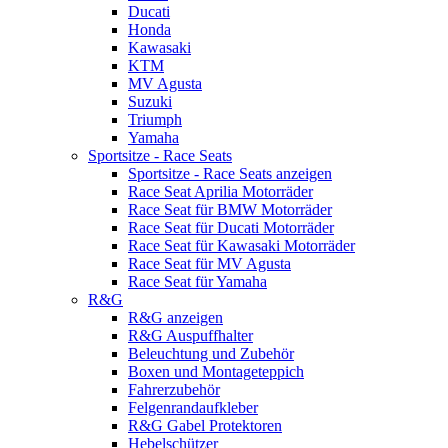
Ducati
Honda
Kawasaki
KTM
MV Agusta
Suzuki
Triumph
Yamaha
Sportsitze - Race Seats
Sportsitze - Race Seats anzeigen
Race Seat Aprilia Motorräder
Race Seat für BMW Motorräder
Race Seat für Ducati Motorräder
Race Seat für Kawasaki Motorräder
Race Seat für MV Agusta
Race Seat für Yamaha
R&G
R&G anzeigen
R&G Auspuffhalter
Beleuchtung und Zubehör
Boxen und Montageteppich
Fahrerzubehör
Felgenrandaufkleber
R&G Gabel Protektoren
Hebelschützer