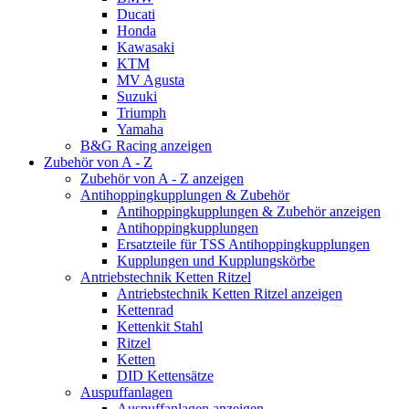
Ducati
Honda
Kawasaki
KTM
MV Agusta
Suzuki
Triumph
Yamaha
B&G Racing anzeigen
Zubehör von A - Z
Zubehör von A - Z anzeigen
Antihoppingkupplungen & Zubehör
Antihoppingkupplungen & Zubehör anzeigen
Antihoppingkupplungen
Ersatzteile für TSS Antihoppingkupplungen
Kupplungen und Kupplungskörbe
Antriebstechnik Ketten Ritzel
Antriebstechnik Ketten Ritzel anzeigen
Kettenrad
Kettenkit Stahl
Ritzel
Ketten
DID Kettensätze
Auspuffanlagen
Auspuffanlagen anzeigen