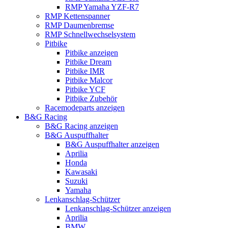
RMP Yamaha YZF-R7
RMP Kettenspanner
RMP Daumenbremse
RMP Schnellwechselsystem
Pitbike
Pitbike anzeigen
Pitbike Dream
Pitbike IMR
Pitbike Malcor
Pitbike YCF
Pitbike Zubehör
Racemodeparts anzeigen
B&G Racing
B&G Racing anzeigen
B&G Auspuffhalter
B&G Auspuffhalter anzeigen
Aprilia
Honda
Kawasaki
Suzuki
Yamaha
Lenkanschlag-Schützer
Lenkanschlag-Schützer anzeigen
Aprilia
BMW