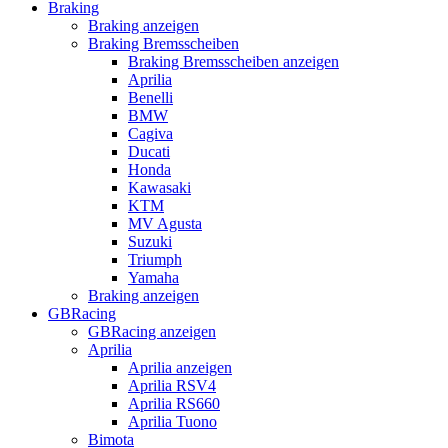
Braking
Braking anzeigen
Braking Bremsscheiben
Braking Bremsscheiben anzeigen
Aprilia
Benelli
BMW
Cagiva
Ducati
Honda
Kawasaki
KTM
MV Agusta
Suzuki
Triumph
Yamaha
Braking anzeigen
GBRacing
GBRacing anzeigen
Aprilia
Aprilia anzeigen
Aprilia RSV4
Aprilia RS660
Aprilia Tuono
Bimota