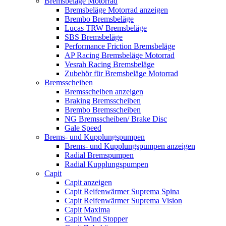
Bremsbeläge Motorrad
Bremsbeläge Motorrad anzeigen
Brembo Bremsbeläge
Lucas TRW Bremsbeläge
SBS Bremsbeläge
Performance Friction Bremsbeläge
AP Racing Bremsbeläge Motorrad
Vesrah Racing Bremsbeläge
Zubehör für Bremsbeläge Motorrad
Bremsscheiben
Bremsscheiben anzeigen
Braking Bremsscheiben
Brembo Bremsscheiben
NG Bremsscheiben/ Brake Disc
Gale Speed
Brems- und Kupplungspumpen
Brems- und Kupplungspumpen anzeigen
Radial Bremspumpen
Radial Kupplungspumpen
Capit
Capit anzeigen
Capit Reifenwärmer Suprema Spina
Capit Reifenwärmer Suprema Vision
Capit Maxima
Capit Wind Stopper