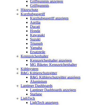
Griffgummis anzeigen
Griffgummis
Hitzeschutz
Kurzhubgasgriff
Kurzhubgasgriff anzeigen
Aprilia
Ducati
Honda
Kawasaki
Suzuki
Triumph
Yamaha
Ersatzteile
Kennzeichenhalter
Kennzeichenhalter anzeigen
MG Biketec Kennzeichenhalter
Kühlsystem
R&G Kühlerschutzgitter
R&G Kühlerschutzgitter anzeigen
Aluminium
Laptimer Dashboards
Laptimer Dashboards anzeigen
Starlane
LighTech
LighTech anzeigen