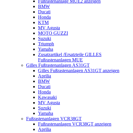
Fußrastenanlage MUE2 anzeigen
BMW
Ducati
Honda
KTM
MV Agusta
MOTO GUZZI
Suzuki
Triumph
Yamaha
Zusatzartikel /Ersatzteile GILLES
Fußrastenanlagen MUE
Gilles Fußrastenanlagen AS31GT
Gilles Fußrastenanlagen AS31GT anzeigen
Aprilia
BMW
Ducati
Honda
Kawasaki
MV Agusta
Suzuki
Yamaha
Fußrastenanlagen VCR38GT
Fußrastenanlagen VCR38GT anzeigen
Aprilia