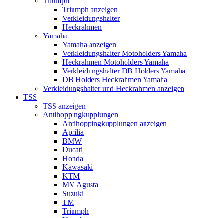
Triumph
Triumph anzeigen
Verkleidungshalter
Heckrahmen
Yamaha
Yamaha anzeigen
Verkleidungshalter Motoholders Yamaha
Heckrahmen Motoholders Yamaha
Verkleidungshalter DB Holders Yamaha
DB Holders Heckrahmen Yamaha
Verkleidungshalter und Heckrahmen anzeigen
TSS
TSS anzeigen
Antihoppingkupplungen
Antihoppingkupplungen anzeigen
Aprilia
BMW
Ducati
Honda
Kawasaki
KTM
MV Agusta
Suzuki
TM
Triumph