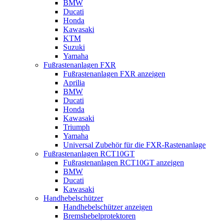
BMW
Ducati
Honda
Kawasaki
KTM
Suzuki
Yamaha
Fußrastenanlagen FXR
Fußrastenanlagen FXR anzeigen
Aprilia
BMW
Ducati
Honda
Kawasaki
Triumph
Yamaha
Universal Zubehör für die FXR-Rastenanlage
Fußrastenanlagen RCT10GT
Fußrastenanlagen RCT10GT anzeigen
BMW
Ducati
Kawasaki
Handhebelschützer
Handhebelschützer anzeigen
Bremshebelprotektoren