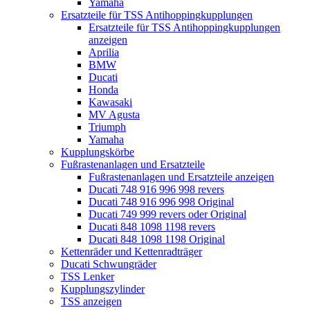
Yamaha
Ersatzteile für TSS Antihoppingkupplungen
Ersatzteile für TSS Antihoppingkupplungen
anzeigen
Aprilia
BMW
Ducati
Honda
Kawasaki
MV Agusta
Triumph
Yamaha
Kupplungskörbe
Fußrastenanlagen und Ersatzteile
Fußrastenanlagen und Ersatzteile anzeigen
Ducati 748 916 996 998 revers
Ducati 748 916 996 998 Original
Ducati 749 999 revers oder Original
Ducati 848 1098 1198 revers
Ducati 848 1098 1198 Original
Kettenräder und Kettenradträger
Ducati Schwungräder
TSS Lenker
Kupplungszylinder
TSS anzeigen