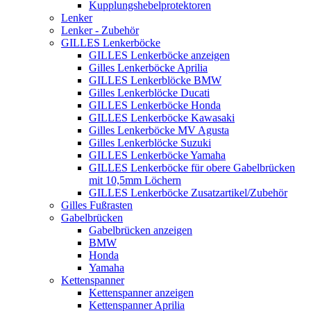
Kupplungshebelprotektoren
Lenker
Lenker - Zubehör
GILLES Lenkerböcke
GILLES Lenkerböcke anzeigen
Gilles Lenkerböcke Aprilia
GILLES Lenkerblöcke BMW
Gilles Lenkerblöcke Ducati
GILLES Lenkerböcke Honda
GILLES Lenkerböcke Kawasaki
Gilles Lenkerböcke MV Agusta
Gilles Lenkerblöcke Suzuki
GILLES Lenkerböcke Yamaha
GILLES Lenkerböcke für obere Gabelbrücken
mit 10,5mm Löchern
GILLES Lenkerböcke Zusatzartikel/Zubehör
Gilles Fußrasten
Gabelbrücken
Gabelbrücken anzeigen
BMW
Honda
Yamaha
Kettenspanner
Kettenspanner anzeigen
Kettenspanner Aprilia