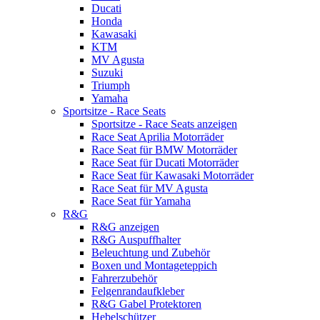
Ducati
Honda
Kawasaki
KTM
MV Agusta
Suzuki
Triumph
Yamaha
Sportsitze - Race Seats
Sportsitze - Race Seats anzeigen
Race Seat Aprilia Motorräder
Race Seat für BMW Motorräder
Race Seat für Ducati Motorräder
Race Seat für Kawasaki Motorräder
Race Seat für MV Agusta
Race Seat für Yamaha
R&G
R&G anzeigen
R&G Auspuffhalter
Beleuchtung und Zubehör
Boxen und Montageteppich
Fahrerzubehör
Felgenrandaufkleber
R&G Gabel Protektoren
Hebelschützer