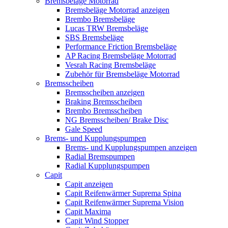
Bremsbeläge Motorrad
Bremsbeläge Motorrad anzeigen
Brembo Bremsbeläge
Lucas TRW Bremsbeläge
SBS Bremsbeläge
Performance Friction Bremsbeläge
AP Racing Bremsbeläge Motorrad
Vesrah Racing Bremsbeläge
Zubehör für Bremsbeläge Motorrad
Bremsscheiben
Bremsscheiben anzeigen
Braking Bremsscheiben
Brembo Bremsscheiben
NG Bremsscheiben/ Brake Disc
Gale Speed
Brems- und Kupplungspumpen
Brems- und Kupplungspumpen anzeigen
Radial Bremspumpen
Radial Kupplungspumpen
Capit
Capit anzeigen
Capit Reifenwärmer Suprema Spina
Capit Reifenwärmer Suprema Vision
Capit Maxima
Capit Wind Stopper