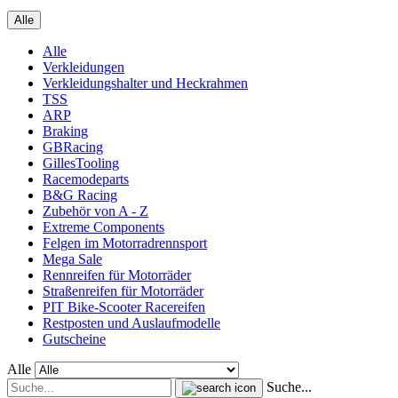
Alle
Alle
Verkleidungen
Verkleidungshalter und Heckrahmen
TSS
ARP
Braking
GBRacing
GillesTooling
Racemodeparts
B&G Racing
Zubehör von A - Z
Extreme Components
Felgen im Motorradrennsport
Mega Sale
Rennreifen für Motorräder
Straßenreifen für Motorräder
PIT Bike-Scooter Racereifen
Restposten und Auslaufmodelle
Gutscheine
Alle
Suche...