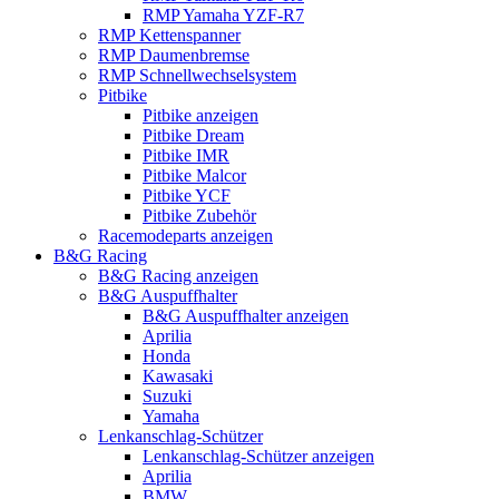
RMP Yamaha YZF-R7
RMP Kettenspanner
RMP Daumenbremse
RMP Schnellwechselsystem
Pitbike
Pitbike anzeigen
Pitbike Dream
Pitbike IMR
Pitbike Malcor
Pitbike YCF
Pitbike Zubehör
Racemodeparts anzeigen
B&G Racing
B&G Racing anzeigen
B&G Auspuffhalter
B&G Auspuffhalter anzeigen
Aprilia
Honda
Kawasaki
Suzuki
Yamaha
Lenkanschlag-Schützer
Lenkanschlag-Schützer anzeigen
Aprilia
BMW