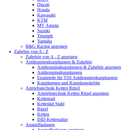
Ducati
Honda
Kawasaki
KTM
MV Agusta
Suzuki
Triumph
Yamaha
B&G Racing anzeigen
Zubehör von A - Z
Zubehör von A - Z anzeigen
Antihoppingkupplungen & Zubehör
Antihoppingkupplungen & Zubehör anzeigen
Antihoppingkupplungen
Ersatzteile für TSS Antihoppingkupplungen
Kupplungen und Kupplungskörbe
Antriebstechnik Ketten Ritzel
Antriebstechnik Ketten Ritzel anzeigen
Kettenrad
Kettenkit Stahl
Ritzel
Ketten
DID Kettensätze
Auspuffanlagen
Auspuffanlagen anzeigen