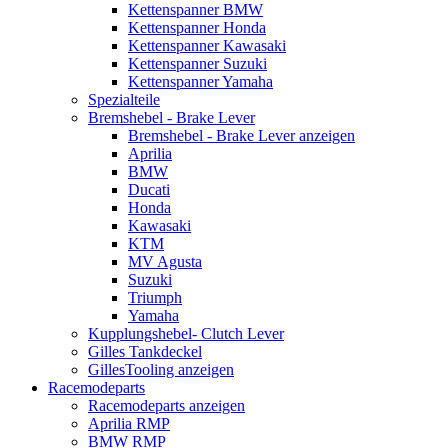
Kettenspanner BMW
Kettenspanner Honda
Kettenspanner Kawasaki
Kettenspanner Suzuki
Kettenspanner Yamaha
Spezialteile
Bremshebel - Brake Lever
Bremshebel - Brake Lever anzeigen
Aprilia
BMW
Ducati
Honda
Kawasaki
KTM
MV Agusta
Suzuki
Triumph
Yamaha
Kupplungshebel- Clutch Lever
Gilles Tankdeckel
GillesTooling anzeigen
Racemodeparts
Racemodeparts anzeigen
Aprilia RMP
BMW RMP