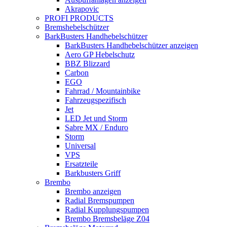
Akrapovic
PROFI PRODUCTS
Bremshebelschützer
BarkBusters Handhebelschützer
BarkBusters Handhebelschützer anzeigen
Aero GP Hebelschutz
BBZ Blizzard
Carbon
EGO
Fahrrad / Mountainbike
Fahrzeugspezifisch
Jet
LED Jet und Storm
Sabre MX / Enduro
Storm
Universal
VPS
Ersatzteile
Barkbusters Griff
Brembo
Brembo anzeigen
Radial Bremspumpen
Radial Kupplungspumpen
Brembo Bremsbeläge Z04