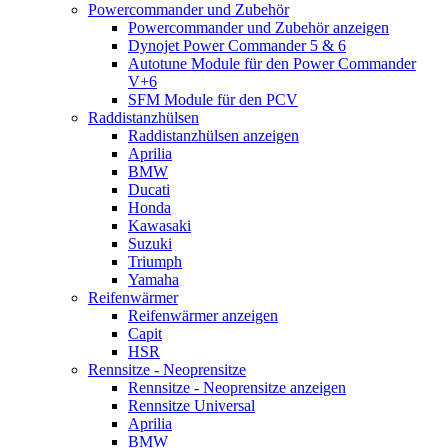
Powercommander und Zubehör
Powercommander und Zubehör anzeigen
Dynojet Power Commander 5 & 6
Autotune Module für den Power Commander
V+6
SFM Module für den PCV
Raddistanzhülsen
Raddistanzhülsen anzeigen
Aprilia
BMW
Ducati
Honda
Kawasaki
Suzuki
Triumph
Yamaha
Reifenwärmer
Reifenwärmer anzeigen
Capit
HSR
Rennsitze - Neoprensitze
Rennsitze - Neoprensitze anzeigen
Rennsitze Universal
Aprilia
BMW