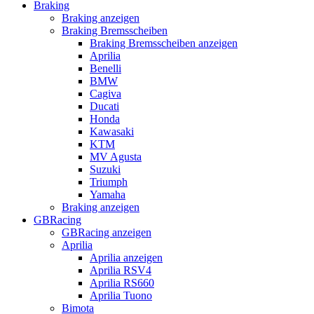
Braking
Braking anzeigen
Braking Bremsscheiben
Braking Bremsscheiben anzeigen
Aprilia
Benelli
BMW
Cagiva
Ducati
Honda
Kawasaki
KTM
MV Agusta
Suzuki
Triumph
Yamaha
Braking anzeigen
GBRacing
GBRacing anzeigen
Aprilia
Aprilia anzeigen
Aprilia RSV4
Aprilia RS660
Aprilia Tuono
Bimota