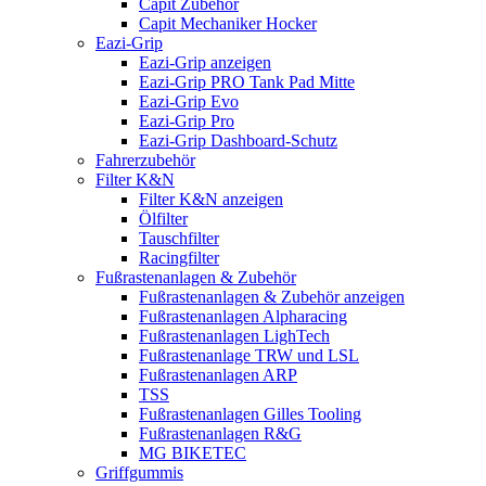
Capit Zubehör
Capit Mechaniker Hocker
Eazi-Grip
Eazi-Grip anzeigen
Eazi-Grip PRO Tank Pad Mitte
Eazi-Grip Evo
Eazi-Grip Pro
Eazi-Grip Dashboard-Schutz
Fahrerzubehör
Filter K&N
Filter K&N anzeigen
Ölfilter
Tauschfilter
Racingfilter
Fußrastenanlagen & Zubehör
Fußrastenanlagen & Zubehör anzeigen
Fußrastenanlagen Alpharacing
Fußrastenanlagen LighTech
Fußrastenanlage TRW und LSL
Fußrastenanlagen ARP
TSS
Fußrastenanlagen Gilles Tooling
Fußrastenanlagen R&G
MG BIKETEC
Griffgummis