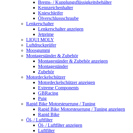
Brems- / Kupplungsflüssigkeitsbehälter
Kennzeichenhalter
Knieschleifer
Ölverschlussschraube
Lenkerschalter
Lenkerschalter anzeigen
Jetprime
LIQUI MOLY
Luftdruckprüfer
Moosgummi
Montageständer & Zubehör
Montageständer & Zubehör anzeigen
Montageständer
Zubehör
Motordeckelschützer
Motordeckelschützer anzeigen
Extreme Components
GBRacing
Puig
Rapid Bike Motorsteuerung / Tuning
Rapid Bike Motorsteuerung / Tuning anzeigen
Rapid Bike
Öl- / Luftfilter
Öl- / Luftfilter anzeigen
Luftfilter