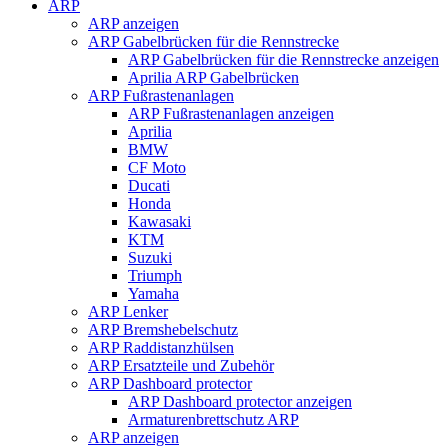
ARP
ARP anzeigen
ARP Gabelbrücken für die Rennstrecke
ARP Gabelbrücken für die Rennstrecke anzeigen
Aprilia ARP Gabelbrücken
ARP Fußrastenanlagen
ARP Fußrastenanlagen anzeigen
Aprilia
BMW
CF Moto
Ducati
Honda
Kawasaki
KTM
Suzuki
Triumph
Yamaha
ARP Lenker
ARP Bremshebelschutz
ARP Raddistanzhülsen
ARP Ersatzteile und Zubehör
ARP Dashboard protector
ARP Dashboard protector anzeigen
Armaturenbrettschutz ARP
ARP anzeigen