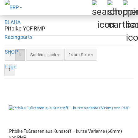
Pitbike YCF RMP
Sortieren nach
pro Seite
Sortieren nach
24 pro Seite
1
Pitbike Fußrasten aus Kunstoff – kurze Variante (60mm)
von RMP