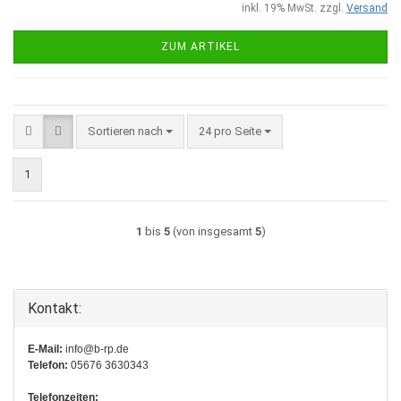
inkl. 19% MwSt. zzgl.
Versand
ZUM ARTIKEL
Sortieren nach
pro Seite
Sortieren nach
24 pro Seite
1
1
bis
5
(von insgesamt
5
)
Kontakt:
E-Mail:
info@b-rp.de
Telefon:
05676 3630343
Telefonzeiten: