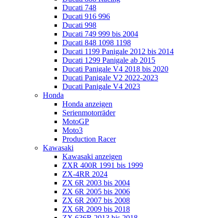
Ducati 748
Ducati 916 996
Ducati 998
Ducati 749 999 bis 2004
Ducati 848 1098 1198
Ducati 1199 Panigale 2012 bis 2014
Ducati 1299 Panigale ab 2015
Ducati Panigale V4 2018 bis 2020
Ducati Panigale V2 2022-2023
Ducati Panigale V4 2023
Honda
Honda anzeigen
Serienmotorräder
MotoGP
Moto3
Production Racer
Kawasaki
Kawasaki anzeigen
ZXR 400R 1991 bis 1999
ZX-4RR 2024
ZX 6R 2003 bis 2004
ZX 6R 2005 bis 2006
ZX 6R 2007 bis 2008
ZX 6R 2009 bis 2018
ZX 636R 2013 bis 2018