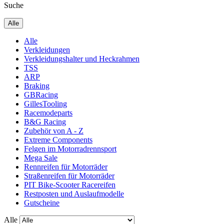
Suche
Alle
Alle
Verkleidungen
Verkleidungshalter und Heckrahmen
TSS
ARP
Braking
GBRacing
GillesTooling
Racemodeparts
B&G Racing
Zubehör von A - Z
Extreme Components
Felgen im Motorradrennsport
Mega Sale
Rennreifen für Motorräder
Straßenreifen für Motorräder
PIT Bike-Scooter Racereifen
Restposten und Auslaufmodelle
Gutscheine
Alle