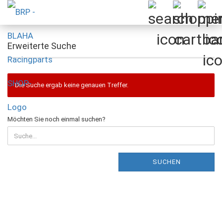
Erweiterte Suche
Die Suche ergab keine genauen Treffer.
MÖCHTEN
Möchten Sie noch einmal suchen?
SIE
NOCH
EINMAL
SUCHEN?
SUCHEN