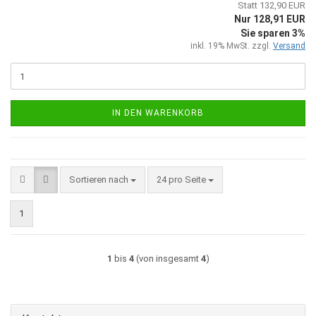
Statt 132,90 EUR
Nur 128,91 EUR
Sie sparen 3%
inkl. 19% MwSt. zzgl.
Versand
IN DEN WARENKORB
Sortieren nach
pro Seite
Sortieren nach
24 pro Seite
1
1
bis
4
(von insgesamt
4
)