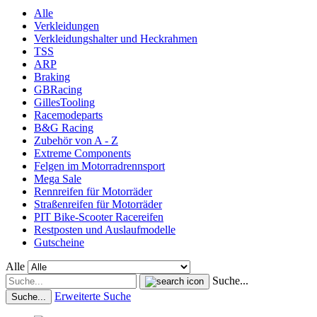
Alle
Verkleidungen
Verkleidungshalter und Heckrahmen
TSS
ARP
Braking
GBRacing
GillesTooling
Racemodeparts
B&G Racing
Zubehör von A - Z
Extreme Components
Felgen im Motorradrennsport
Mega Sale
Rennreifen für Motorräder
Straßenreifen für Motorräder
PIT Bike-Scooter Racereifen
Restposten und Auslaufmodelle
Gutscheine
Alle
Suche...
Erweiterte Suche
Suche...