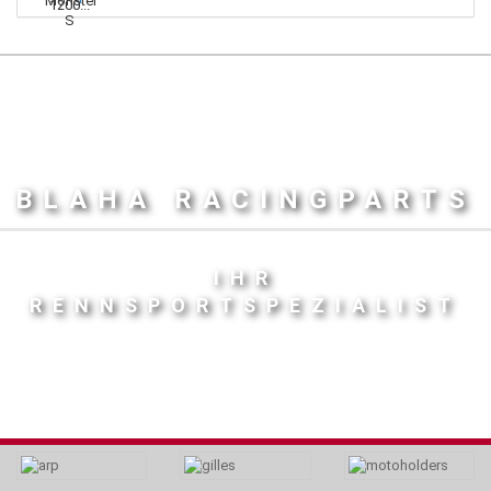
BLAHA RACINGPARTS
IHR
RENNSPORTSPEZIALIST