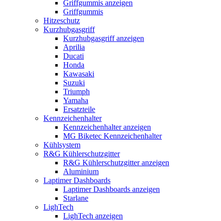
Griffgummis anzeigen
Griffgummis
Hitzeschutz
Kurzhubgasgriff
Kurzhubgasgriff anzeigen
Aprilia
Ducati
Honda
Kawasaki
Suzuki
Triumph
Yamaha
Ersatzteile
Kennzeichenhalter
Kennzeichenhalter anzeigen
MG Biketec Kennzeichenhalter
Kühlsystem
R&G Kühlerschutzgitter
R&G Kühlerschutzgitter anzeigen
Aluminium
Laptimer Dashboards
Laptimer Dashboards anzeigen
Starlane
LighTech
LighTech anzeigen