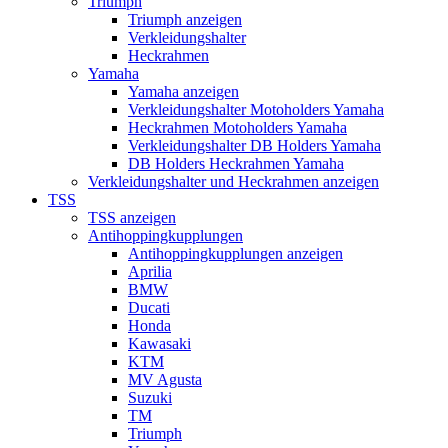
Triumph
Triumph anzeigen
Verkleidungshalter
Heckrahmen
Yamaha
Yamaha anzeigen
Verkleidungshalter Motoholders Yamaha
Heckrahmen Motoholders Yamaha
Verkleidungshalter DB Holders Yamaha
DB Holders Heckrahmen Yamaha
Verkleidungshalter und Heckrahmen anzeigen
TSS
TSS anzeigen
Antihoppingkupplungen
Antihoppingkupplungen anzeigen
Aprilia
BMW
Ducati
Honda
Kawasaki
KTM
MV Agusta
Suzuki
TM
Triumph