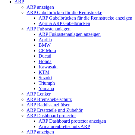
ARP
ARP anzeigen
ARP Gabelbrücken für die Rennstrecke
ARP Gabelbrücken für die Rennstrecke anzeigen
Aprilia ARP Gabelbrücken
ARP Fußrastenanlagen
ARP Fußrastenanlagen anzeigen
Aprilia
BMW
CF Moto
Ducati
Honda
Kawasaki
KTM
Suzuki
Triumph
Yamaha
ARP Lenker
ARP Bremshebelschutz
ARP Raddistanzhülsen
ARP Ersatzteile und Zubehör
ARP Dashboard protector
ARP Dashboard protector anzeigen
Armaturenbrettschutz ARP
ARP anzeigen