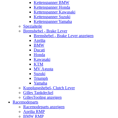
Kettenspanner BMW
Kettenspanner Honda
Kettenspanner Kawasaki
Kettenspanner Suzuki
Kettenspanner Yamaha
Spezialteile
Bremshebel - Brake Lever
Bremshebel - Brake Lever anzeigen
Aprilia
BMW
Ducati
Honda
Kawasaki
KTM
MV Agusta
Suzuki
Triumph
Yamaha
Kupplungshebel- Clutch Lever
Gilles Tankdeckel
GillesTooling anzeigen
Racemodeparts
Racemodeparts anzeigen
Aprilia RMP
BMW RMP