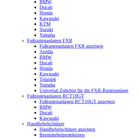
BMW
Ducati
Honda
Kawasaki
KTM
Suzuki
Yamaha
Fußrastenanlagen FXR
Fußrastenanlagen FXR anzeigen
Aprilia
BMW
Ducati
Honda
Kawasaki
Triumph
Yamaha
Universal Zubehör für die FXR-Rastenanlage
Fußrastenanlagen RCT10GT
Fußrastenanlagen RCT10GT anzeigen
BMW
Ducati
Kawasaki
Handhebelschützer
Handhebelschützer anzeigen
Bremshebelprotektoren