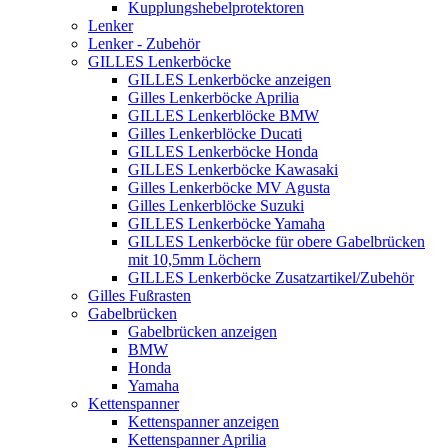
Kupplungshebelprotektoren
Lenker
Lenker - Zubehör
GILLES Lenkerböcke
GILLES Lenkerböcke anzeigen
Gilles Lenkerböcke Aprilia
GILLES Lenkerblöcke BMW
Gilles Lenkerblöcke Ducati
GILLES Lenkerböcke Honda
GILLES Lenkerböcke Kawasaki
Gilles Lenkerböcke MV Agusta
Gilles Lenkerblöcke Suzuki
GILLES Lenkerböcke Yamaha
GILLES Lenkerböcke für obere Gabelbrücken
mit 10,5mm Löchern
GILLES Lenkerböcke Zusatzartikel/Zubehör
Gilles Fußrasten
Gabelbrücken
Gabelbrücken anzeigen
BMW
Honda
Yamaha
Kettenspanner
Kettenspanner anzeigen
Kettenspanner Aprilia