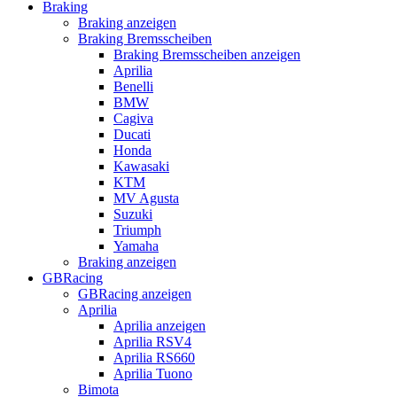
Braking
Braking anzeigen
Braking Bremsscheiben
Braking Bremsscheiben anzeigen
Aprilia
Benelli
BMW
Cagiva
Ducati
Honda
Kawasaki
KTM
MV Agusta
Suzuki
Triumph
Yamaha
Braking anzeigen
GBRacing
GBRacing anzeigen
Aprilia
Aprilia anzeigen
Aprilia RSV4
Aprilia RS660
Aprilia Tuono
Bimota