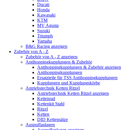
Ducati
Honda
Kawasaki
KTM
MV Agusta
Suzuki
Triumph
Yamaha
B&G Racing anzeigen
Zubehör von A - Z
Zubehör von A - Z anzeigen
Antihoppingkupplungen & Zubehör
Antihoppingkupplungen & Zubehör anzeigen
Antihoppingkupplungen
Ersatzteile für TSS Antihoppingkupplungen
Kupplungen und Kupplungskörbe
Antriebstechnik Ketten Ritzel
Antriebstechnik Ketten Ritzel anzeigen
Kettenrad
Kettenkit Stahl
Ritzel
Ketten
DID Kettensätze
Auspuffanlagen
Auspuffanlagen anzeigen