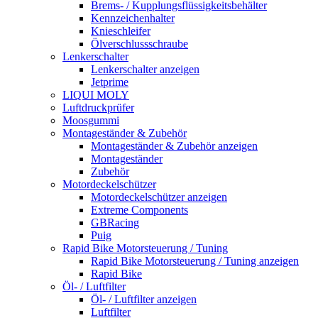
Brems- / Kupplungsflüssigkeitsbehälter
Kennzeichenhalter
Knieschleifer
Ölverschlussschraube
Lenkerschalter
Lenkerschalter anzeigen
Jetprime
LIQUI MOLY
Luftdruckprüfer
Moosgummi
Montageständer & Zubehör
Montageständer & Zubehör anzeigen
Montageständer
Zubehör
Motordeckelschützer
Motordeckelschützer anzeigen
Extreme Components
GBRacing
Puig
Rapid Bike Motorsteuerung / Tuning
Rapid Bike Motorsteuerung / Tuning anzeigen
Rapid Bike
Öl- / Luftfilter
Öl- / Luftfilter anzeigen
Luftfilter