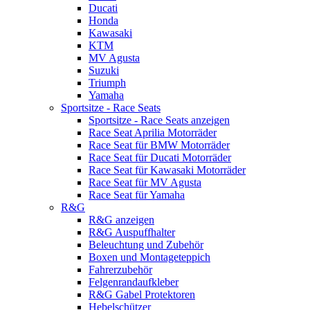
Ducati
Honda
Kawasaki
KTM
MV Agusta
Suzuki
Triumph
Yamaha
Sportsitze - Race Seats
Sportsitze - Race Seats anzeigen
Race Seat Aprilia Motorräder
Race Seat für BMW Motorräder
Race Seat für Ducati Motorräder
Race Seat für Kawasaki Motorräder
Race Seat für MV Agusta
Race Seat für Yamaha
R&G
R&G anzeigen
R&G Auspuffhalter
Beleuchtung und Zubehör
Boxen und Montageteppich
Fahrerzubehör
Felgenrandaufkleber
R&G Gabel Protektoren
Hebelschützer