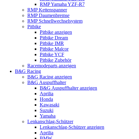
RMP Yamaha YZF-R7
RMP Kettenspanner
RMP Daumenbremse
RMP Schnellwechselsystem
Pitbike
Pitbike anzeigen
Pitbike Dream
Pitbike IMR
Pitbike Malcor
Pitbike YCF
Pitbike Zubehör
Racemodeparts anzeigen
B&G Racing
B&G Racing anzeigen
B&G Auspuffhalter
B&G Auspuffhalter anzeigen
Aprilia
Honda
Kawasaki
Suzuki
Yamaha
Lenkanschlag-Schützer
Lenkanschlag-Schützer anzeigen
Aprilia
BMW