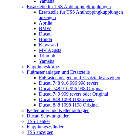
Yamaha
Ersatzteile für TSS Antihoppingkupplungen
Ersatzteile für TSS Antihoppingkupplungen
anzeigen
Aprilia
BMW
Ducati
Honda
Kawasaki
MV Agusta
Triumph
Yamaha
Kupplungskörbe
Fußrastenanlagen und Ersatzteile
Fußrastenanlagen und Ersatzteile anzeigen
Ducati 748 916 996 998 revers
Ducati 748 916 996 998 Original
Ducati 749 999 revers oder Original
Ducati 848 1098 1198 revers
Ducati 848 1098 1198 Original
Kettenräder und Kettenradträger
Ducati Schwungräder
TSS Lenker
Kupplungszylinder
TSS anzeigen