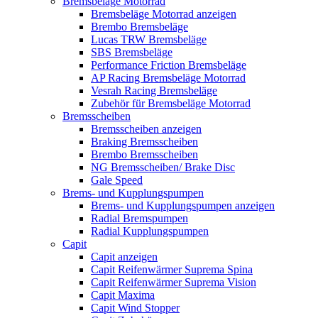
Bremsbeläge Motorrad
Bremsbeläge Motorrad anzeigen
Brembo Bremsbeläge
Lucas TRW Bremsbeläge
SBS Bremsbeläge
Performance Friction Bremsbeläge
AP Racing Bremsbeläge Motorrad
Vesrah Racing Bremsbeläge
Zubehör für Bremsbeläge Motorrad
Bremsscheiben
Bremsscheiben anzeigen
Braking Bremsscheiben
Brembo Bremsscheiben
NG Bremsscheiben/ Brake Disc
Gale Speed
Brems- und Kupplungspumpen
Brems- und Kupplungspumpen anzeigen
Radial Bremspumpen
Radial Kupplungspumpen
Capit
Capit anzeigen
Capit Reifenwärmer Suprema Spina
Capit Reifenwärmer Suprema Vision
Capit Maxima
Capit Wind Stopper