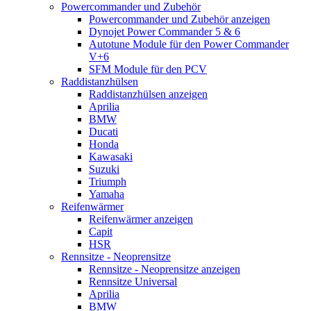
Powercommander und Zubehör
Powercommander und Zubehör anzeigen
Dynojet Power Commander 5 & 6
Autotune Module für den Power Commander
V+6
SFM Module für den PCV
Raddistanzhülsen
Raddistanzhülsen anzeigen
Aprilia
BMW
Ducati
Honda
Kawasaki
Suzuki
Triumph
Yamaha
Reifenwärmer
Reifenwärmer anzeigen
Capit
HSR
Rennsitze - Neoprensitze
Rennsitze - Neoprensitze anzeigen
Rennsitze Universal
Aprilia
BMW