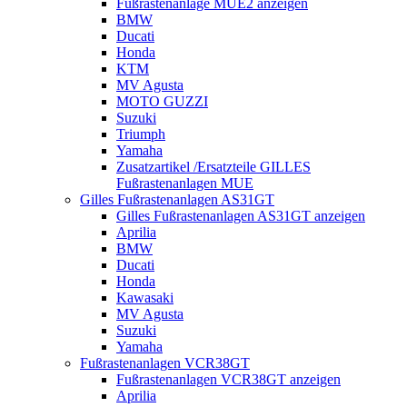
Fußrastenanlage MUE2 anzeigen
BMW
Ducati
Honda
KTM
MV Agusta
MOTO GUZZI
Suzuki
Triumph
Yamaha
Zusatzartikel /Ersatzteile GILLES
Fußrastenanlagen MUE
Gilles Fußrastenanlagen AS31GT
Gilles Fußrastenanlagen AS31GT anzeigen
Aprilia
BMW
Ducati
Honda
Kawasaki
MV Agusta
Suzuki
Yamaha
Fußrastenanlagen VCR38GT
Fußrastenanlagen VCR38GT anzeigen
Aprilia