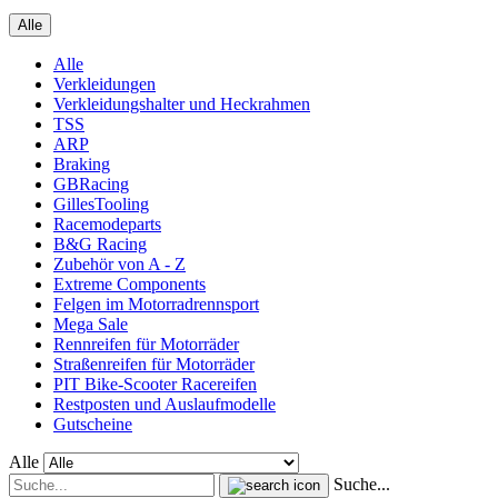
Alle
Alle
Verkleidungen
Verkleidungshalter und Heckrahmen
TSS
ARP
Braking
GBRacing
GillesTooling
Racemodeparts
B&G Racing
Zubehör von A - Z
Extreme Components
Felgen im Motorradrennsport
Mega Sale
Rennreifen für Motorräder
Straßenreifen für Motorräder
PIT Bike-Scooter Racereifen
Restposten und Auslaufmodelle
Gutscheine
Alle
Suche...