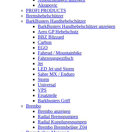
Akrapovic
PROFI PRODUCTS
Bremshebelschützer
BarkBusters Handhebelschützer
BarkBusters Handhebelschützer anzeigen
Aero GP Hebelschutz
BBZ Blizzard
Carbon
EGO
Fahrrad / Mountainbike
Fahrzeugspezifisch
Jet
LED Jet und Storm
Sabre MX / Enduro
Storm
Universal
VPS
Ersatzteile
Barkbusters Griff
Brembo
Brembo anzeigen
Radial Bremspumpen
Radial Kupplungspumpen
Brembo Bremsbeläge Z04