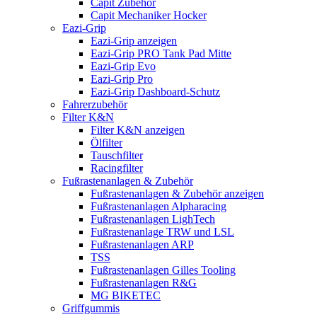
Capit Zubehör
Capit Mechaniker Hocker
Eazi-Grip
Eazi-Grip anzeigen
Eazi-Grip PRO Tank Pad Mitte
Eazi-Grip Evo
Eazi-Grip Pro
Eazi-Grip Dashboard-Schutz
Fahrerzubehör
Filter K&N
Filter K&N anzeigen
Ölfilter
Tauschfilter
Racingfilter
Fußrastenanlagen & Zubehör
Fußrastenanlagen & Zubehör anzeigen
Fußrastenanlagen Alpharacing
Fußrastenanlagen LighTech
Fußrastenanlage TRW und LSL
Fußrastenanlagen ARP
TSS
Fußrastenanlagen Gilles Tooling
Fußrastenanlagen R&G
MG BIKETEC
Griffgummis