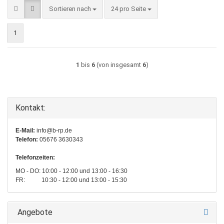
Sortieren nach
pro Seite
Sortieren nach
24 pro Seite
1
1
bis
6
(von insgesamt
6
)
Kontakt:
E-Mail:
info@b-rp.de
Telefon:
05676 3630343
Telefonzeiten:
MO - DO: 10:00 - 12:00 und 13:00 - 16:30
FR: 10:30 - 12:00 und 13:00 - 15:30
Angebote