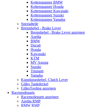
Kettenspanner BMW
Kettenspanner Honda
Kettenspanner Kawasaki
Kettenspanner Suzuki
Kettenspanner Yamaha
Spezialteile
Bremshebel - Brake Lever
Bremshebel - Brake Lever anzeigen
Aprilia
BMW
Ducati
Honda
Kawasaki
KTM
MV Agusta
Suzuki
Triumph
Yamaha
Kupplungshebel- Clutch Lever
Gilles Tankdeckel
GillesTooling anzeigen
Racemodeparts
Racemodeparts anzeigen
Aprilia RMP
BMW RMP