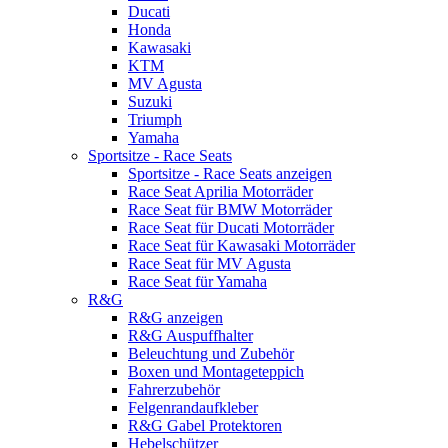
Ducati
Honda
Kawasaki
KTM
MV Agusta
Suzuki
Triumph
Yamaha
Sportsitze - Race Seats
Sportsitze - Race Seats anzeigen
Race Seat Aprilia Motorräder
Race Seat für BMW Motorräder
Race Seat für Ducati Motorräder
Race Seat für Kawasaki Motorräder
Race Seat für MV Agusta
Race Seat für Yamaha
R&G
R&G anzeigen
R&G Auspuffhalter
Beleuchtung und Zubehör
Boxen und Montageteppich
Fahrerzubehör
Felgenrandaufkleber
R&G Gabel Protektoren
Hebelschützer