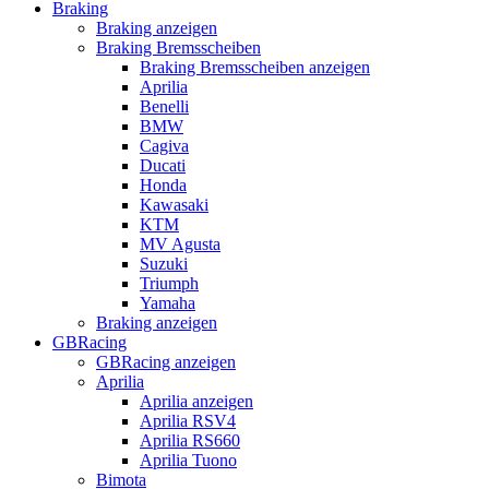
Braking
Braking anzeigen
Braking Bremsscheiben
Braking Bremsscheiben anzeigen
Aprilia
Benelli
BMW
Cagiva
Ducati
Honda
Kawasaki
KTM
MV Agusta
Suzuki
Triumph
Yamaha
Braking anzeigen
GBRacing
GBRacing anzeigen
Aprilia
Aprilia anzeigen
Aprilia RSV4
Aprilia RS660
Aprilia Tuono
Bimota