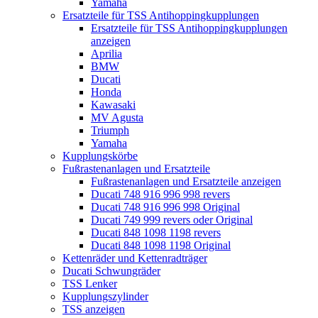
Yamaha
Ersatzteile für TSS Antihoppingkupplungen
Ersatzteile für TSS Antihoppingkupplungen
anzeigen
Aprilia
BMW
Ducati
Honda
Kawasaki
MV Agusta
Triumph
Yamaha
Kupplungskörbe
Fußrastenanlagen und Ersatzteile
Fußrastenanlagen und Ersatzteile anzeigen
Ducati 748 916 996 998 revers
Ducati 748 916 996 998 Original
Ducati 749 999 revers oder Original
Ducati 848 1098 1198 revers
Ducati 848 1098 1198 Original
Kettenräder und Kettenradträger
Ducati Schwungräder
TSS Lenker
Kupplungszylinder
TSS anzeigen