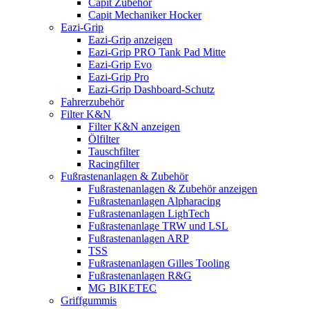
Capit Zubehör
Capit Mechaniker Hocker
Eazi-Grip
Eazi-Grip anzeigen
Eazi-Grip PRO Tank Pad Mitte
Eazi-Grip Evo
Eazi-Grip Pro
Eazi-Grip Dashboard-Schutz
Fahrerzubehör
Filter K&N
Filter K&N anzeigen
Ölfilter
Tauschfilter
Racingfilter
Fußrastenanlagen & Zubehör
Fußrastenanlagen & Zubehör anzeigen
Fußrastenanlagen Alpharacing
Fußrastenanlagen LighTech
Fußrastenanlage TRW und LSL
Fußrastenanlagen ARP
TSS
Fußrastenanlagen Gilles Tooling
Fußrastenanlagen R&G
MG BIKETEC
Griffgummis