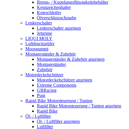
Brems- / Kupplungsflüssigkeitsbehälter
Kennzeichenhalter
Knieschleifer
Ölverschlussschraube
Lenkerschalter
Lenkerschalter anzeigen
Jetprime
LIQUI MOLY
Luftdruckprüfer
Moosgummi
Montageständer & Zubehör
Montageständer & Zubehör anzeigen
Montageständer
Zubehör
Motordeckelschützer
Motordeckelschützer anzeigen
Extreme Components
GBRacing
Puig
Rapid Bike Motorsteuerung / Tuning
Rapid Bike Motorsteuerung / Tuning anzeigen
Rapid Bike
Öl- / Luftfilter
Öl- / Luftfilter anzeigen
Luftfilter