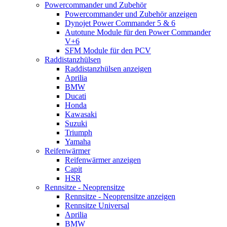
Powercommander und Zubehör
Powercommander und Zubehör anzeigen
Dynojet Power Commander 5 & 6
Autotune Module für den Power Commander
V+6
SFM Module für den PCV
Raddistanzhülsen
Raddistanzhülsen anzeigen
Aprilia
BMW
Ducati
Honda
Kawasaki
Suzuki
Triumph
Yamaha
Reifenwärmer
Reifenwärmer anzeigen
Capit
HSR
Rennsitze - Neoprensitze
Rennsitze - Neoprensitze anzeigen
Rennsitze Universal
Aprilia
BMW