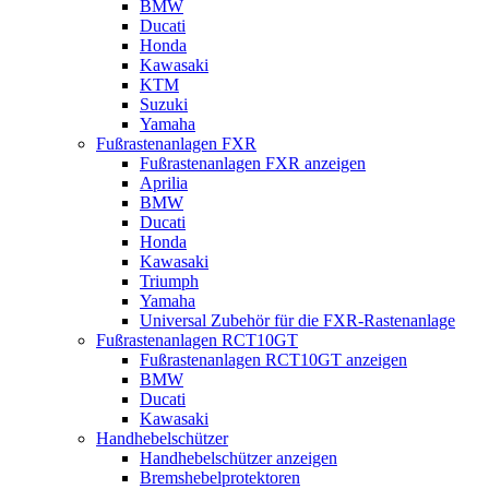
BMW
Ducati
Honda
Kawasaki
KTM
Suzuki
Yamaha
Fußrastenanlagen FXR
Fußrastenanlagen FXR anzeigen
Aprilia
BMW
Ducati
Honda
Kawasaki
Triumph
Yamaha
Universal Zubehör für die FXR-Rastenanlage
Fußrastenanlagen RCT10GT
Fußrastenanlagen RCT10GT anzeigen
BMW
Ducati
Kawasaki
Handhebelschützer
Handhebelschützer anzeigen
Bremshebelprotektoren