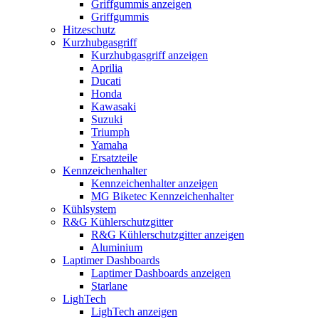
Griffgummis anzeigen
Griffgummis
Hitzeschutz
Kurzhubgasgriff
Kurzhubgasgriff anzeigen
Aprilia
Ducati
Honda
Kawasaki
Suzuki
Triumph
Yamaha
Ersatzteile
Kennzeichenhalter
Kennzeichenhalter anzeigen
MG Biketec Kennzeichenhalter
Kühlsystem
R&G Kühlerschutzgitter
R&G Kühlerschutzgitter anzeigen
Aluminium
Laptimer Dashboards
Laptimer Dashboards anzeigen
Starlane
LighTech
LighTech anzeigen