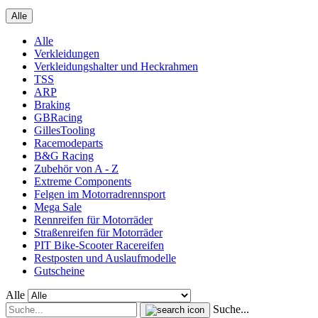
Alle
Alle
Verkleidungen
Verkleidungshalter und Heckrahmen
TSS
ARP
Braking
GBRacing
GillesTooling
Racemodeparts
B&G Racing
Zubehör von A - Z
Extreme Components
Felgen im Motorradrennsport
Mega Sale
Rennreifen für Motorräder
Straßenreifen für Motorräder
PIT Bike-Scooter Racereifen
Restposten und Auslaufmodelle
Gutscheine
Alle
Suche...