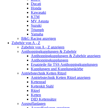
Ducati
Honda
Kawasaki
KTM
MV Agusta
Suzuki
Triumph
Yamaha
B&G Racing anzeigen
Zubehör von A - Z
Zubehör von A - Z anzeigen
Antihoppingkupplungen & Zubehör
Antihoppingkupplungen & Zubehör anzeigen
Antihoppingkupplungen
Ersatzteile für TSS Antihoppingkupplungen
Kupplungen und Kupplungskörbe
Antriebstechnik Ketten Ritzel
Antriebstechnik Ketten Ritzel anzeigen
Kettenrad
Kettenkit Stahl
Ritzel
Ketten
DID Kettensätze
Auspuffanlagen
Auspuffanlagen anzeigen