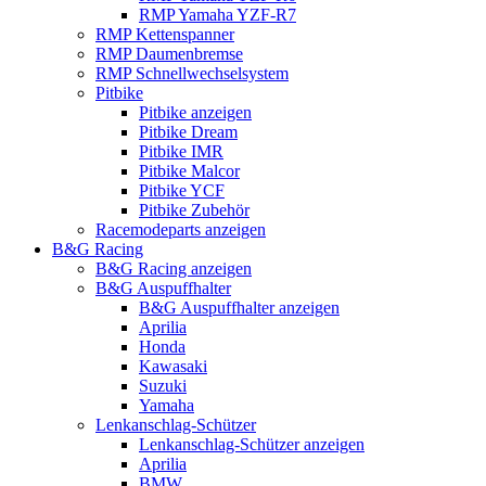
RMP Yamaha YZF-R7
RMP Kettenspanner
RMP Daumenbremse
RMP Schnellwechselsystem
Pitbike
Pitbike anzeigen
Pitbike Dream
Pitbike IMR
Pitbike Malcor
Pitbike YCF
Pitbike Zubehör
Racemodeparts anzeigen
B&G Racing
B&G Racing anzeigen
B&G Auspuffhalter
B&G Auspuffhalter anzeigen
Aprilia
Honda
Kawasaki
Suzuki
Yamaha
Lenkanschlag-Schützer
Lenkanschlag-Schützer anzeigen
Aprilia
BMW