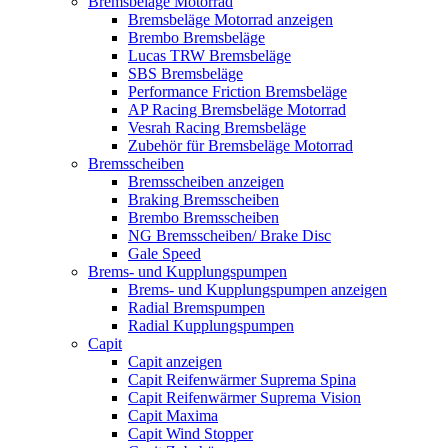
Bremsbeläge Motorrad
Bremsbeläge Motorrad anzeigen
Brembo Bremsbeläge
Lucas TRW Bremsbeläge
SBS Bremsbeläge
Performance Friction Bremsbeläge
AP Racing Bremsbeläge Motorrad
Vesrah Racing Bremsbeläge
Zubehör für Bremsbeläge Motorrad
Bremsscheiben
Bremsscheiben anzeigen
Braking Bremsscheiben
Brembo Bremsscheiben
NG Bremsscheiben/ Brake Disc
Gale Speed
Brems- und Kupplungspumpen
Brems- und Kupplungspumpen anzeigen
Radial Bremspumpen
Radial Kupplungspumpen
Capit
Capit anzeigen
Capit Reifenwärmer Suprema Spina
Capit Reifenwärmer Suprema Vision
Capit Maxima
Capit Wind Stopper