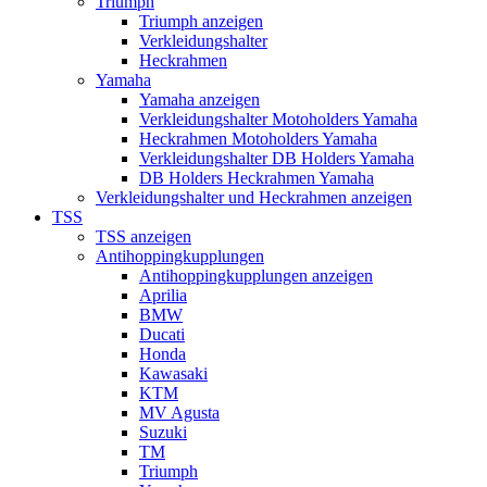
Triumph
Triumph anzeigen
Verkleidungshalter
Heckrahmen
Yamaha
Yamaha anzeigen
Verkleidungshalter Motoholders Yamaha
Heckrahmen Motoholders Yamaha
Verkleidungshalter DB Holders Yamaha
DB Holders Heckrahmen Yamaha
Verkleidungshalter und Heckrahmen anzeigen
TSS
TSS anzeigen
Antihoppingkupplungen
Antihoppingkupplungen anzeigen
Aprilia
BMW
Ducati
Honda
Kawasaki
KTM
MV Agusta
Suzuki
TM
Triumph