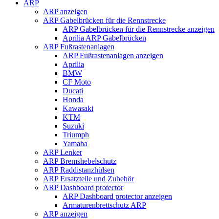
ARP
ARP anzeigen
ARP Gabelbrücken für die Rennstrecke
ARP Gabelbrücken für die Rennstrecke anzeigen
Aprilia ARP Gabelbrücken
ARP Fußrastenanlagen
ARP Fußrastenanlagen anzeigen
Aprilia
BMW
CF Moto
Ducati
Honda
Kawasaki
KTM
Suzuki
Triumph
Yamaha
ARP Lenker
ARP Bremshebelschutz
ARP Raddistanzhülsen
ARP Ersatzteile und Zubehör
ARP Dashboard protector
ARP Dashboard protector anzeigen
Armaturenbrettschutz ARP
ARP anzeigen