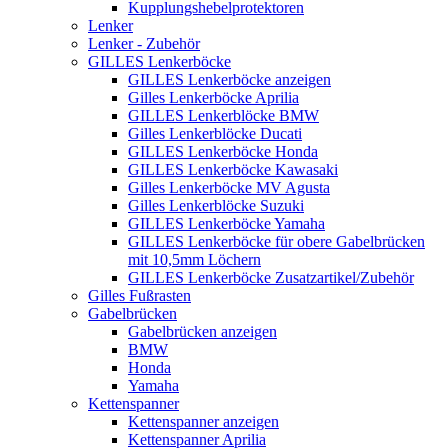
Kupplungshebelprotektoren
Lenker
Lenker - Zubehör
GILLES Lenkerböcke
GILLES Lenkerböcke anzeigen
Gilles Lenkerböcke Aprilia
GILLES Lenkerblöcke BMW
Gilles Lenkerblöcke Ducati
GILLES Lenkerböcke Honda
GILLES Lenkerböcke Kawasaki
Gilles Lenkerböcke MV Agusta
Gilles Lenkerblöcke Suzuki
GILLES Lenkerböcke Yamaha
GILLES Lenkerböcke für obere Gabelbrücken
mit 10,5mm Löchern
GILLES Lenkerböcke Zusatzartikel/Zubehör
Gilles Fußrasten
Gabelbrücken
Gabelbrücken anzeigen
BMW
Honda
Yamaha
Kettenspanner
Kettenspanner anzeigen
Kettenspanner Aprilia