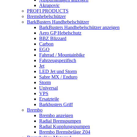
Akrapovic
PROFI PRODUCTS
Bremshebelschützer
BarkBusters Handhebelschützer
BarkBusters Handhebelschützer anzeigen
Aero GP Hebelschutz
BBZ Blizzard
Carbon
EGO
Fahrrad / Mountainbike
Fahrzeugspezifisch
Jet
LED Jet und Storm
Sabre MX / Enduro
Storm
Universal
VPS
Ersatzteile
Barkbusters Griff
Brembo
Brembo anzeigen
Radial Bremspumpen
Radial Kupplungspumpen
Brembo Bremsbeläge Z04