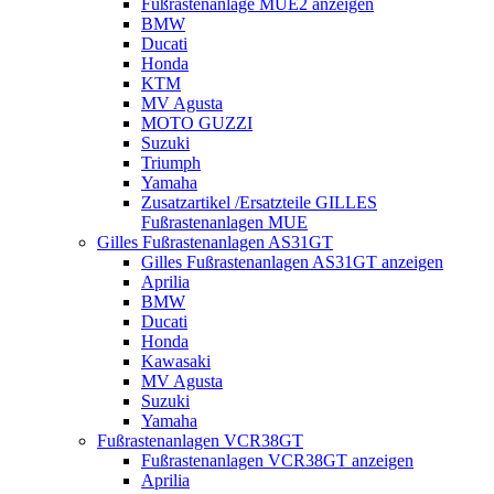
Fußrastenanlage MUE2 anzeigen
BMW
Ducati
Honda
KTM
MV Agusta
MOTO GUZZI
Suzuki
Triumph
Yamaha
Zusatzartikel /Ersatzteile GILLES
Fußrastenanlagen MUE
Gilles Fußrastenanlagen AS31GT
Gilles Fußrastenanlagen AS31GT anzeigen
Aprilia
BMW
Ducati
Honda
Kawasaki
MV Agusta
Suzuki
Yamaha
Fußrastenanlagen VCR38GT
Fußrastenanlagen VCR38GT anzeigen
Aprilia