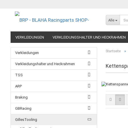
Alle
VERKLEIDUNGEN
VERKLEIDUNGSHALTER UND HECKRAHMEN
EXTREME COMPONENTS
FELGEN IM MOTORRADRENNSPORT
»
Startseite
Verkleidungen
RESTPOSTEN UND AUSLAUFMODELLE
GUTSCHEINE
Verkleidungshalter und Heckrahmen
Kettens
TSS
ARP
Braking
GBRacing
GillesTooling