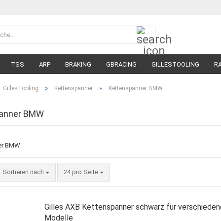
Suche...
Währung 
Lieferland
TSS
ARP
BRAKING
GBRACING
GILLESTOOLING
R
MEGA SALE
RENNREIFEN FÜR MOTORRÄDER
STRASSENREIFE
»
»
GillesTooling
Kettenspanner
Kettenspanner BMW
panner BMW
Sortieren nach
pro Seite
Sortieren nach
24 pro Seite
Gilles AXB Kettenspanner schwarz für verschied
Modelle