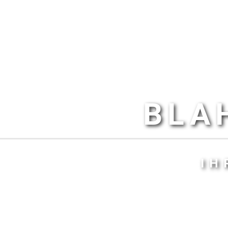
BLA
IH