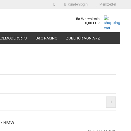
Kundenlogin
Merkzettel
auswählen
Ihr Warenkorb
0,00 EUR
E-Mail
ACEMODEPARTS
B&G RACING
ZUBEHÖR VON A - Z
N FÜR MOTORRÄDER
PIT BIKE-SCOOTER RACEREIFEN
Passwort
Konto erstellen
Passwort vergessen?
1
ene BMW