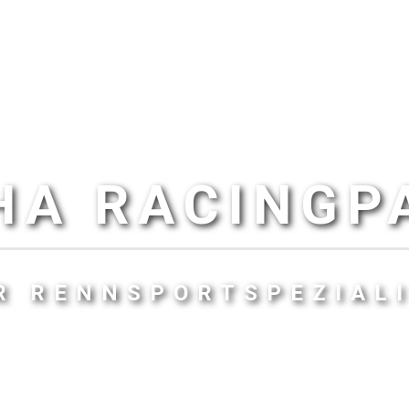
HA RACINGP
R RENNSPORTSPEZIAL