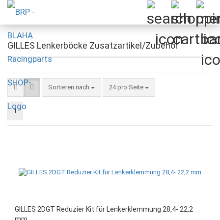
GILLES Lenkerböcke Zusatzartikel/Zubehör
Sortieren nach
pro Seite
Sortieren nach
24 pro Seite
1
GILLES 2DGT Reduzier Kit für Lenkerklemmung 28,4- 22,2
mm