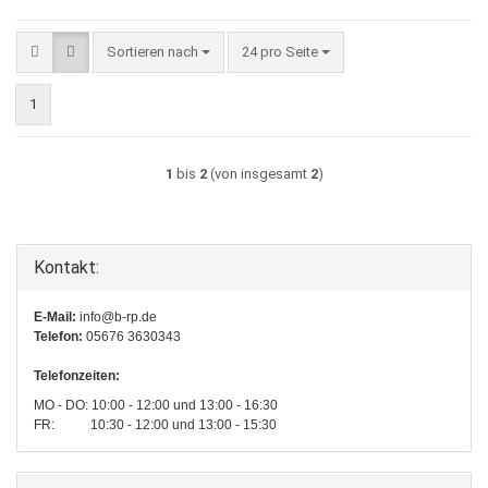
Sortieren nach
pro Seite
Sortieren nach
24 pro Seite
1
1
bis
2
(von insgesamt
2
)
Kontakt:
E-Mail:
info@b-rp.de
Telefon:
05676 3630343
Telefonzeiten:
MO - DO: 10:00 - 12:00 und 13:00 - 16:30
FR: 10:30 - 12:00 und 13:00 - 15:30