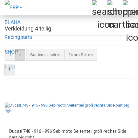
Verkleidung 4 teilig
Sortieren nach
pro Seite
Sortieren nach
24 pro Seite
1
Ducati 748 - 916 - 996 Sebimoto Seitenteil groß rechts Side
part big right