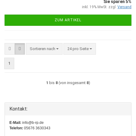
Sie sparen 5%
inkl. 19% MwSt. zzgl.
Versand
ZUM ARTIKEL
Sortieren nach
pro Seite
Sortieren nach
24 pro Seite
1
1
bis
8
(von insgesamt
8
)
Kontakt:
E-Mail:
info@b-rp.de
Telefon:
05676 3630343