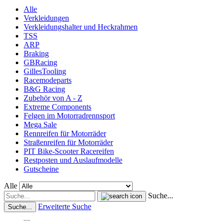
Alle
Verkleidungen
Verkleidungshalter und Heckrahmen
TSS
ARP
Braking
GBRacing
GillesTooling
Racemodeparts
B&G Racing
Zubehör von A - Z
Extreme Components
Felgen im Motorradrennsport
Mega Sale
Rennreifen für Motorräder
Straßenreifen für Motorräder
PIT Bike-Scooter Racereifen
Restposten und Auslaufmodelle
Gutscheine
Alle
Suche...
Erweiterte Suche
Suche...