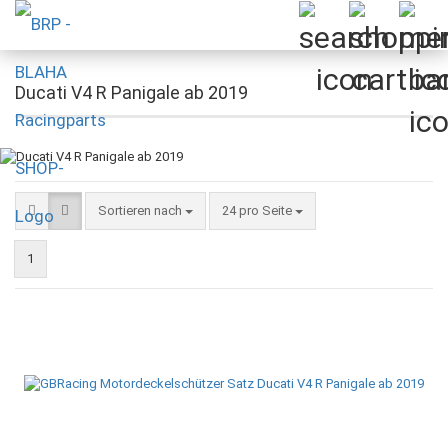
Ducati V4 R Panigale ab 2019
Sortieren nach
pro Seite
Sortieren nach
24 pro Seite
1