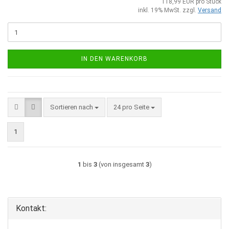
118,99 EUR pro Stück
inkl. 19% MwSt. zzgl.
Versand
IN DEN WARENKORB
Sortieren nach
pro Seite
Sortieren nach
24 pro Seite
1
1
bis
3
(von insgesamt
3
)
Kontakt: