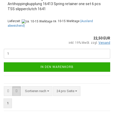
Antihoppingkupplung 16413 Spring retainer one set 6 pcs
TSS slipperclutch 1641
Lieferzeit:
ca. 10-15 Werktage
(Ausland
abweichend)
22,50 EUR
inkl. 19% MwSt. zzgl.
Versand
IN DEN WARENKORB
Sortieren nach
pro Seite
Sortieren nach
24 pro Seite
1