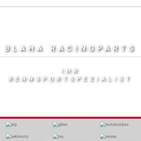
BLAHA RACINGPARTS
IHR
RENNSPORTSPEZIALIST