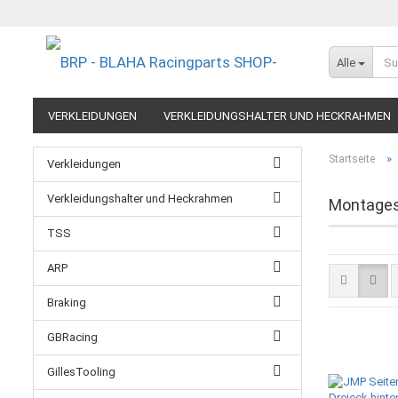
Alle
VERKLEIDUNGEN
VERKLEIDUNGSHALTER UND HECKRAHMEN
EXTREME COMPONENTS
FELGEN IM MOTORRADRENNSPORT
»
Startseite
Verkleidungen
RESTPOSTEN UND AUSLAUFMODELLE
GUTSCHEINE
Verkleidungshalter und Heckrahmen
Montages
TSS
ARP
Braking
GBRacing
GillesTooling