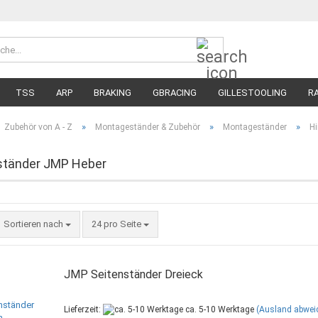
Suche...
Währung 
Lieferland
TSS
ARP
BRAKING
GBRACING
GILLESTOOLING
R
MEGA SALE
RENNREIFEN FÜR MOTORRÄDER
STRASSENREIFE
»
»
»
Zubehör von A - Z
Montageständer & Zubehör
Montageständer
H
tänder JMP Heber
Sortieren nach
pro Seite
Sortieren nach
24 pro Seite
JMP Seitenständer Dreieck
Lieferzeit:
ca. 5-10 Werktage
(Ausland abwei