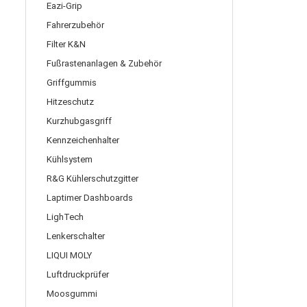
Eazi-Grip
Fahrerzubehör
Filter K&N
Fußrastenanlagen & Zubehör
Griffgummis
Hitzeschutz
Kurzhubgasgriff
Kennzeichenhalter
Kühlsystem
R&G Kühlerschutzgitter
Laptimer Dashboards
LighTech
Lenkerschalter
LIQUI MOLY
Luftdruckprüfer
Moosgummi