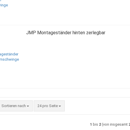
JMP Montageständer hinten zerlegbar
Sortieren nach
pro Seite
Sortieren nach
24 pro Seite
1
bis
2
(von insgesamt