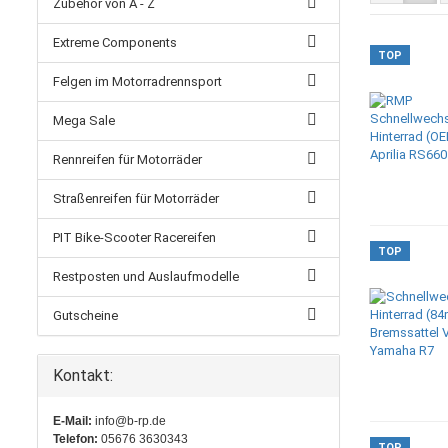
Zubehör von A - Z
Extreme Components
TOP
Felgen im Motorradrennsport
Mega Sale
Rennreifen für Motorräder
Straßenreifen für Motorräder
PIT Bike-Scooter Racereifen
TOP
Restposten und Auslaufmodelle
Gutscheine
Kontakt:
E-Mail:
info@b-rp.de
Telefon:
05676 3630343
TOP