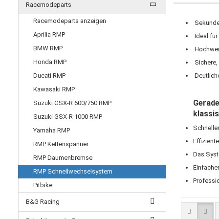
Racemodeparts
Racemodeparts anzeigen
Sekunden
Aprilia RMP
Ideal fü
BMW RMP
Hochwert
Honda RMP
Sichere, 
Ducati RMP
Deutliche
Kawasaki RMP
Gerade
Suzuki GSX-R 600/750 RMP
klassi
Suzuki GSX-R 1000 RMP
Schnelle
Yamaha RMP
Effizient
RMP Kettenspanner
Das Syst
RMP Daumenbremse
Einfache
RMP Schnellwechselsystem
Professi
Pitbike
B&G Racing