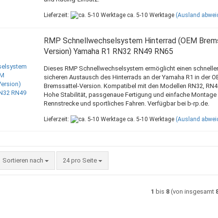
Lieferzeit:
ca. 5-10 Werktage
(Ausland abwei
RMP Schnellwechselsystem Hinterrad (OEM Brem
Version) Yamaha R1 RN32 RN49 RN65
Dieses RMP Schnellwechselsystem ermöglicht einen schnelle
sicheren Austausch des Hinterrads an der Yamaha R1 in der 
Bremssattel-Version. Kompatibel mit den Modellen RN32, RN4
Hohe Stabilität, passgenaue Fertigung und einfache Montage –
Rennstrecke und sportliches Fahren. Verfügbar bei b-rp.de.
Lieferzeit:
ca. 5-10 Werktage
(Ausland abwei
Sortieren nach
pro Seite
Sortieren nach
24 pro Seite
1
bis
8
(von insgesamt