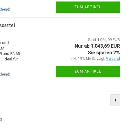
ZUM ARTIKEL
chend)
ssattel
Statt 1.064,99 EUR
n und
Nur ab 1.043,69 EUR
OEM
Sie sparen 2%
9 und RN65.
inkl. 19% MwSt. zzgl.
Versand
 ideal für
ZUM ARTIKEL
chend)
1
8
)