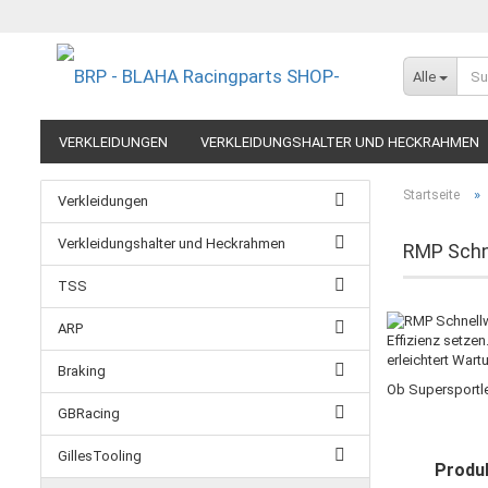
Alle
VERKLEIDUNGEN
VERKLEIDUNGSHALTER UND HECKRAHMEN
EXTREME COMPONENTS
FELGEN IM MOTORRADRENNSPORT
»
Startseite
Verkleidungen
RESTPOSTEN UND AUSLAUFMODELLE
GUTSCHEINE
Verkleidungshalter und Heckrahmen
RMP Schn
TSS
ARP
Effizienz setze
erleichtert Wart
Braking
Ob Supersportle
GBRacing
GillesTooling
Produk