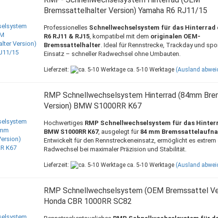
Bremssattelhalter Version) Yamaha R6 RJ11/15
Professionelles
Schnellwechselsystem für das Hinterrad
R6 RJ11 & RJ15
, kompatibel mit dem
originalen OEM-
Bremssattelhalter
. Ideal für Rennstrecke, Trackday und spo
Einsatz – schneller Radwechsel ohne Umbauten.
Lieferzeit:
ca. 5-10 Werktage
(Ausland abwei
RMP Schnellwechselsystem Hinterrad (84mm Bre
Version) BMW S1000RR K67
Hochwertiges
RMP Schnellwechselsystem für das Hinter
BMW S1000RR K67
, ausgelegt für
84 mm Bremssattelaufn
Entwickelt für den Rennstreckeneinsatz, ermöglicht es extrem 
Radwechsel bei maximaler Präzision und Stabilität.
Lieferzeit:
ca. 5-10 Werktage
(Ausland abwei
RMP Schnellwechselsystem (OEM Bremssattel Ve
Honda CBR 1000RR SC82