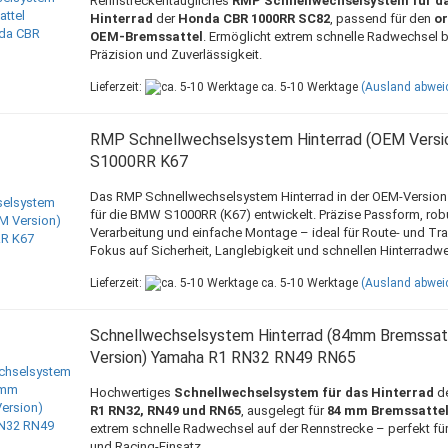
Rennstreckentaugliches
RMP Schnellwechselsystem für d
Hinterrad
der
Honda CBR 1000RR SC82
, passend für den
or
OEM-Bremssattel
. Ermöglicht extrem schnelle Radwechsel b
Präzision und Zuverlässigkeit.
Lieferzeit:
ca. 5-10 Werktage
(Ausland abwei
RMP Schnellwechselsystem Hinterrad (OEM Vers
S1000RR K67
Das RMP Schnellwechselsystem Hinterrad in der OEM-Version i
für die BMW S1000RR (K67) entwickelt. Präzise Passform, rob
Verarbeitung und einfache Montage – ideal für Route- und Tr
Fokus auf Sicherheit, Langlebigkeit und schnellen Hinterradw
Lieferzeit:
ca. 5-10 Werktage
(Ausland abwei
Schnellwechselsystem Hinterrad (84mm Bremssat
Version) Yamaha R1 RN32 RN49 RN65
Hochwertiges
Schnellwechselsystem für das Hinterrad
d
R1 RN32, RN49 und RN65
, ausgelegt für
84 mm Bremssatte
extrem schnelle Radwechsel auf der Rennstrecke – perfekt fü
und Racing-Einsatz.