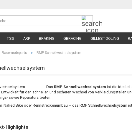
Suche...
Währung 
Lieferland
TSS
ARP
BRAKING
GBRACING
GILLESTOOLING
R
MEGA SALE
RENNREIFEN FÜR MOTORRÄDER
STRASSENREIFE
»
Racemodeparts
RMP Schnellwechselsystem
ellwechselsystem
Das
RMP Schnellwechselsystem
ist die ideale 
n. Entwickelt für den schnellen und sicheren Wechsel von Verkleidungsteilen u
ungs- sowie Reparaturarbeiten.
r, Naked Bike oder Rennstreckenumbau – das RMP Schnellwechselsystem ist un
t-Highlights