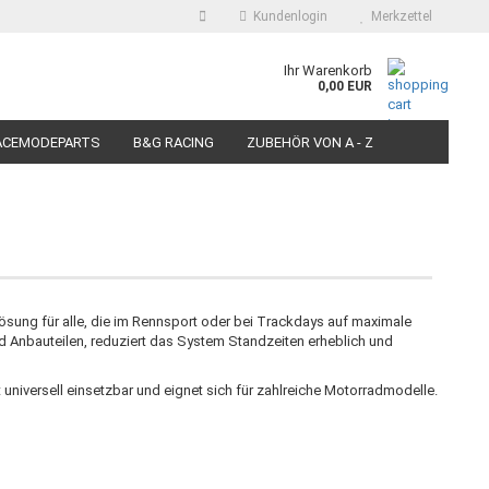
Kundenlogin
Merkzettel
auswählen
Ihr Warenkorb
0,00 EUR
E-Mail
ACEMODEPARTS
B&G RACING
ZUBEHÖR VON A - Z
N FÜR MOTORRÄDER
PIT BIKE-SCOOTER RACEREIFEN
Passwort
Konto erstellen
Lösung für alle, die im Rennsport oder bei Trackdays auf maximale
nd Anbauteilen, reduziert das System Standzeiten erheblich und
Passwort vergessen?
iversell einsetzbar und eignet sich für zahlreiche Motorradmodelle.