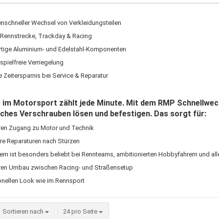
schneller Wechsel von Verkleidungsteilen
r Rennstrecke, Trackday & Racing
ige Aluminium- und Edelstahl-Komponenten
spielfreie Verriegelung
 Zeitersparnis bei Service & Reparatur
 im Motorsport zählt jede Minute. Mit dem RMP Schnellwech
sches Verschrauben lösen und befestigen. Das sorgt für:
ren Zugang zu Motor und Technik
ere Reparaturen nach Stürzen
em ist besonders beliebt bei Rennteams, ambitionierten Hobbyfahrern und all
ren Umbau zwischen Racing- und Straßensetup
onellen Look wie im Rennsport
Sortieren nach
pro Seite
Sortieren nach
24 pro Seite