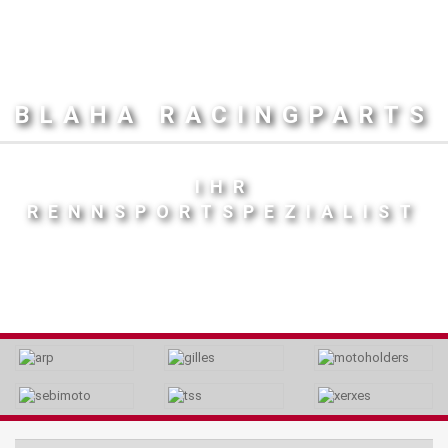
BLAHA RACINGPARTS
IHR
RENNSPORTSPEZIALIST