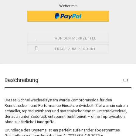
Weiter mit
AUF DEN MERKZETTEL
FRAGE ZUM PRODUKT
Beschreibung
Dieses Schnellwechselsystem wurde kompromisslos für den
Rennstrecken- und Performance-Einsatz entwickelt. Ziel war ein extrem
schneller, reproduzierbarer und materialschonender Hinterradwechsel,
der auch unter Zeitdruck entspannt funktioniert – ohne Improvisation,
ohne zusätzliche Handgriffe.
Grundlage des Systems ist ein perfekt aufeinander abgestimmtes
Gesamtkonzept aus hochfestem AL7075 (EN AW 7075 –