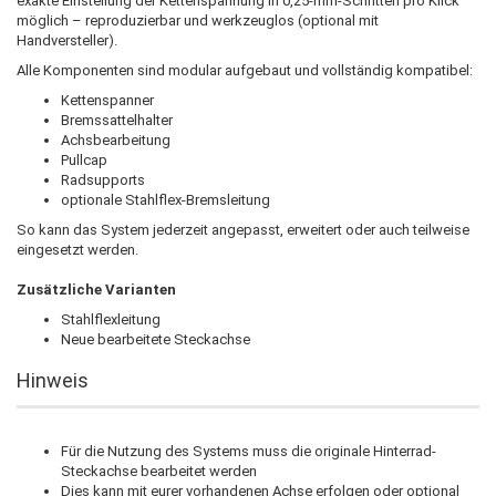
exakte Einstellung der Kettenspannung in 0,25-mm-Schritten pro Klick
möglich – reproduzierbar und werkzeuglos (optional mit
Handversteller).
Alle Komponenten sind modular aufgebaut und vollständig kompatibel:
Kettenspanner
Bremssattelhalter
Achsbearbeitung
Pullcap
Radsupports
optionale Stahlflex-Bremsleitung
So kann das System jederzeit angepasst, erweitert oder auch teilweise
eingesetzt werden.
Zusätzliche Varianten
Stahlflexleitung
Neue bearbeitete Steckachse
Hinweis
Für die Nutzung des Systems muss die originale Hinterrad-
Steckachse bearbeitet werden
Dies kann mit eurer vorhandenen Achse erfolgen oder optional