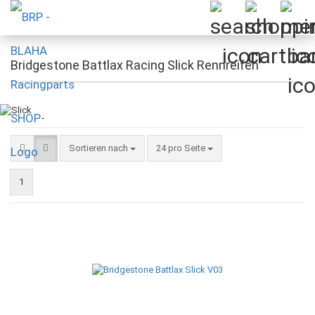
Bridgestone Battlax Racing Slick Rennreifen
Sortieren nach
pro Seite
Sortieren nach
24 pro Seite
1