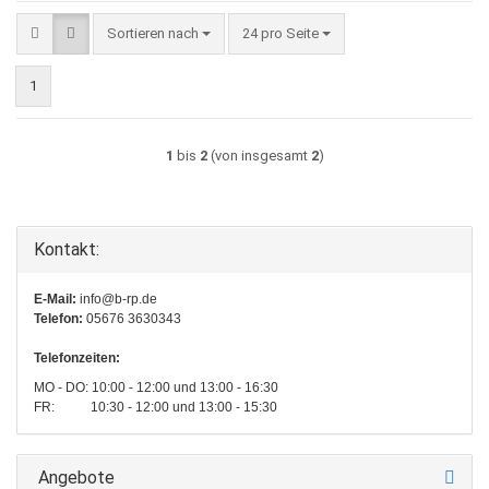
Sortieren nach
pro Seite
Sortieren nach
24 pro Seite
1
1
bis
2
(von insgesamt
2
)
Kontakt:
E-Mail:
info@b-rp.de
Telefon:
05676 3630343
Telefonzeiten:
MO - DO: 10:00 - 12:00 und 13:00 - 16:30
FR: 10:30 - 12:00 und 13:00 - 15:30
Angebote