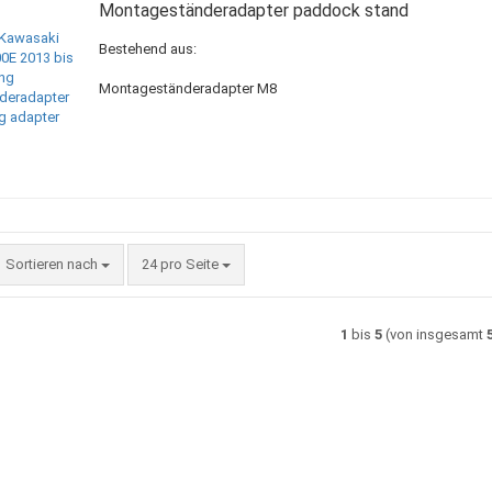
Montageständeradapter paddock stand
Bestehend aus:
Montageständeradapter M8
Sortieren nach
pro Seite
Sortieren nach
24 pro Seite
1
bis
5
(von insgesamt