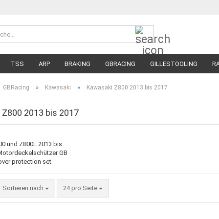
Suche...
Währung 
Lieferland
TSS
ARP
BRAKING
GBRACING
GILLESTOOLING
R
MEGA SALE
RENNREIFEN FÜR MOTORRÄDER
STRASSENREIFE
»
»
GBRacing
Kawasaki
Kawasaki Z800 2013 bis 2017
 Z800 2013 bis 2017
Sortieren nach
pro Seite
Sortieren nach
24 pro Seite