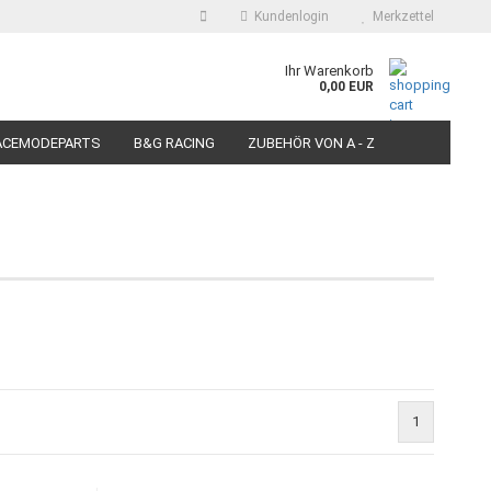
Kundenlogin
Merkzettel
auswählen
Ihr Warenkorb
0,00 EUR
E-Mail
ACEMODEPARTS
B&G RACING
ZUBEHÖR VON A - Z
N FÜR MOTORRÄDER
PIT BIKE-SCOOTER RACEREIFEN
Passwort
Konto erstellen
Passwort vergessen?
1