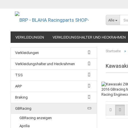
Alle
VERKLEIDUNGEN
VERKLEIDUNGSHALTER UND HECKRAHMEN
EXTREME COMPONENTS
FELGEN IM MOTORRADRENNSPORT
»
Startseite
Verkleidungen
RESTPOSTEN UND AUSLAUFMODELLE
GUTSCHEINE
Verkleidungshalter und Heckrahmen
Kawasaki
TSS
ARP
Braking
GBRacing
GBRacing anzeigen
Aprilia