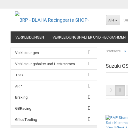
Alle
VERKLEIDUNGEN
VERKLEIDUNGSHALTER UND HECKRAHMEN
EXTREME COMPONENTS
FELGEN IM MOTORRADRENNSPORT
»
Startseite
Verkleidungen
RESTPOSTEN UND AUSLAUFMODELLE
GUTSCHEINE
Verkleidungshalter und Heckrahmen
Suzuki GS
TSS
ARP
Braking
GBRacing
GillesTooling