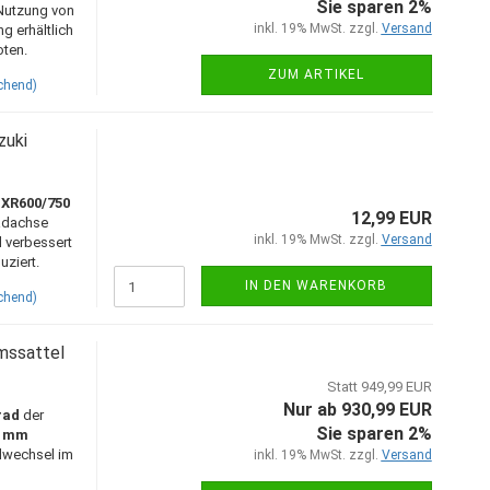
Sie sparen 2%
 Nutzung von
inkl. 19% MwSt. zzgl.
Versand
g erhältlich
oten.
ZUM ARTIKEL
chend)
zuki
XR600/750
12,99 EUR
radachse
inkl. 19% MwSt. zzgl.
Versand
d verbessert
uziert.
IN DEN WARENKORB
chend)
mssattel
Statt 949,99 EUR
Nur ab 930,99 EUR
rad
der
Sie sparen 2%
4 mm
adwechsel im
inkl. 19% MwSt. zzgl.
Versand