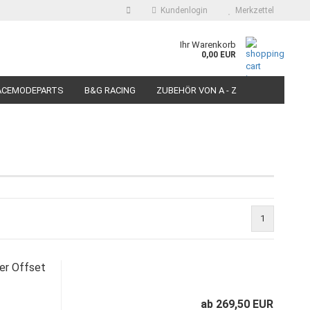
Kundenlogin
Merkzettel
auswählen
Ihr Warenkorb
0,00 EUR
E-Mail
ACEMODEPARTS
B&G RACING
ZUBEHÖR VON A - Z
N FÜR MOTORRÄDER
PIT BIKE-SCOOTER RACEREIFEN
Passwort
Konto erstellen
1
Passwort vergessen?
er Offset
ab 269,50 EUR