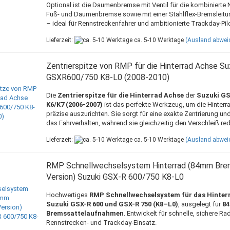
Optional ist die Daumenbremse mit Ventil für die kombinierte
Fuß- und Daumenbremse sowie mit einer Stahlflex-Bremsleitun
– ideal für Rennstreckenfahrer und ambitionierte Trackday-Pil
Lieferzeit:
ca. 5-10 Werktage
(Ausland abwei
Zentrierspitze von RMP für die Hinterrad Achse Su
GSXR600/750 K8-L0 (2008-2010)
Die
Zentrierspitze für die Hinterrad Achse
der
Suzuki GS
K6/K7 (2006-2007)
ist das perfekte Werkzeug, um die Hinter
präzise auszurichten. Sie sorgt für eine exakte Zentrierung un
das Fahrverhalten, während sie gleichzeitig den Verschleiß red
Lieferzeit:
ca. 5-10 Werktage
(Ausland abwei
RMP Schnellwechselsystem Hinterrad (84mm Bre
Version) Suzuki GSX-R 600/750 K8-L0
Hochwertiges
RMP Schnellwechselsystem für das Hinter
Suzuki GSX-R 600 und GSX-R 750 (K8–L0)
, ausgelegt für
8
Bremssattelaufnahmen
. Entwickelt für schnelle, sichere R
Rennstrecken- und Trackday-Einsatz.