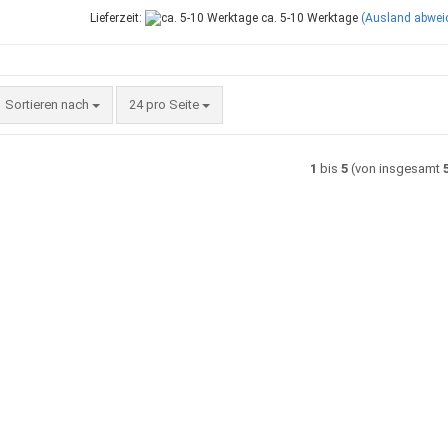
Lieferzeit:
ca. 5-10 Werktage
(Ausland abwei
Sortieren nach
pro Seite
Sortieren nach
24 pro Seite
1
bis
5
(von insgesamt