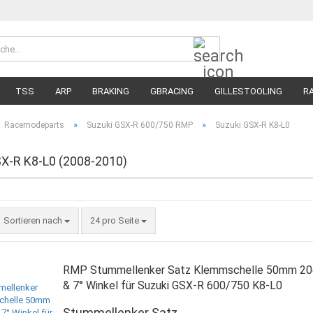
Suche...
Währung 
Lieferland
TSS
ARP
BRAKING
GBRACING
GILLESTOOLING
R
MEGA SALE
RENNREIFEN FÜR MOTORRÄDER
STRASSENREIFE
»
»
Racemodeparts
Suzuki GSX-R 600/750 RMP
Suzuki GSX-R K8-L0
X-R K8-L0 (2008-2010)
Sortieren nach
pro Seite
Sortieren nach
24 pro Seite
RMP Stummellenker Satz Klemmschelle 50mm 20
& 7° Winkel für Suzuki GSX-R 600/750 K8-L0
Stummellenker Satz