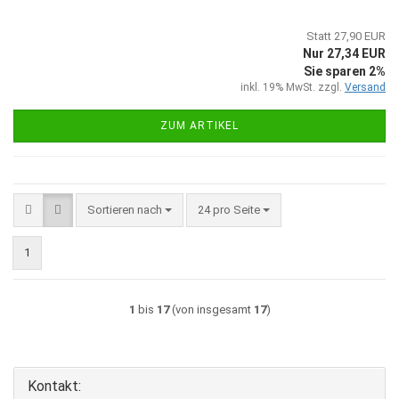
Statt 27,90 EUR
Nur 27,34 EUR
Sie sparen 2%
inkl. 19% MwSt. zzgl.
Versand
ZUM ARTIKEL
Sortieren nach
pro Seite
Sortieren nach
24 pro Seite
1
1
bis
17
(von insgesamt
17
)
Kontakt: