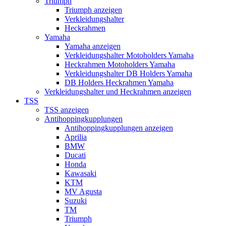
Triumph
Triumph anzeigen
Verkleidungshalter
Heckrahmen
Yamaha
Yamaha anzeigen
Verkleidungshalter Motoholders Yamaha
Heckrahmen Motoholders Yamaha
Verkleidungshalter DB Holders Yamaha
DB Holders Heckrahmen Yamaha
Verkleidungshalter und Heckrahmen anzeigen
TSS
TSS anzeigen
Antihoppingkupplungen
Antihoppingkupplungen anzeigen
Aprilia
BMW
Ducati
Honda
Kawasaki
KTM
MV Agusta
Suzuki
TM
Triumph