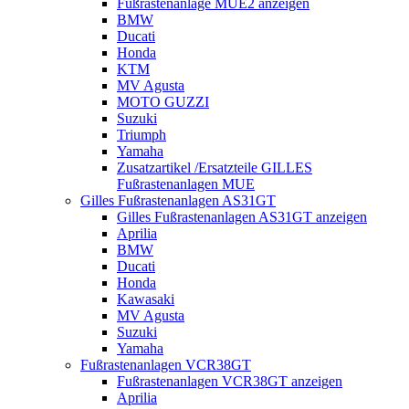
Fußrastenanlage MUE2 anzeigen
BMW
Ducati
Honda
KTM
MV Agusta
MOTO GUZZI
Suzuki
Triumph
Yamaha
Zusatzartikel /Ersatzteile GILLES
Fußrastenanlagen MUE
Gilles Fußrastenanlagen AS31GT
Gilles Fußrastenanlagen AS31GT anzeigen
Aprilia
BMW
Ducati
Honda
Kawasaki
MV Agusta
Suzuki
Yamaha
Fußrastenanlagen VCR38GT
Fußrastenanlagen VCR38GT anzeigen
Aprilia