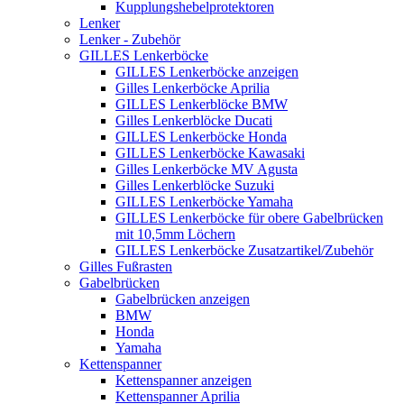
Kupplungshebelprotektoren
Lenker
Lenker - Zubehör
GILLES Lenkerböcke
GILLES Lenkerböcke anzeigen
Gilles Lenkerböcke Aprilia
GILLES Lenkerblöcke BMW
Gilles Lenkerblöcke Ducati
GILLES Lenkerböcke Honda
GILLES Lenkerböcke Kawasaki
Gilles Lenkerböcke MV Agusta
Gilles Lenkerblöcke Suzuki
GILLES Lenkerböcke Yamaha
GILLES Lenkerböcke für obere Gabelbrücken
mit 10,5mm Löchern
GILLES Lenkerböcke Zusatzartikel/Zubehör
Gilles Fußrasten
Gabelbrücken
Gabelbrücken anzeigen
BMW
Honda
Yamaha
Kettenspanner
Kettenspanner anzeigen
Kettenspanner Aprilia