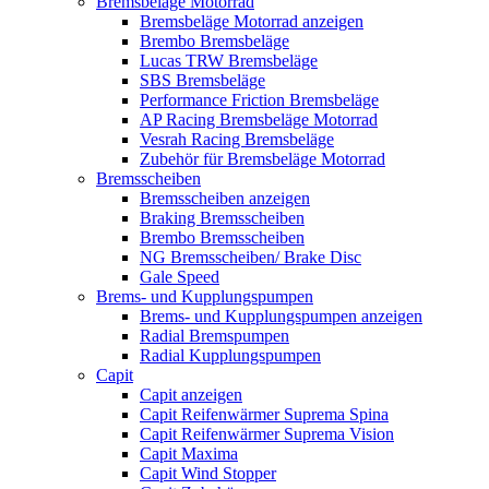
Bremsbeläge Motorrad
Bremsbeläge Motorrad anzeigen
Brembo Bremsbeläge
Lucas TRW Bremsbeläge
SBS Bremsbeläge
Performance Friction Bremsbeläge
AP Racing Bremsbeläge Motorrad
Vesrah Racing Bremsbeläge
Zubehör für Bremsbeläge Motorrad
Bremsscheiben
Bremsscheiben anzeigen
Braking Bremsscheiben
Brembo Bremsscheiben
NG Bremsscheiben/ Brake Disc
Gale Speed
Brems- und Kupplungspumpen
Brems- und Kupplungspumpen anzeigen
Radial Bremspumpen
Radial Kupplungspumpen
Capit
Capit anzeigen
Capit Reifenwärmer Suprema Spina
Capit Reifenwärmer Suprema Vision
Capit Maxima
Capit Wind Stopper