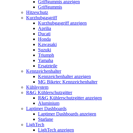
Griffgummis anzeigen
Griffgummis
Hitzeschutz
Kurzhubgasgriff
Kurzhubgasgriff anzeigen
Aprilia
Ducati
Honda
Kawasaki
Suzuki
Triumph
Yamaha
Ersatzteile
Kennzeichenhalter
Kennzeichenhalter anzeigen
MG Biketec Kennzeichenhalter
Kühlsystem
R&G Kühlerschutzgitter
R&G Kühlerschutzgitter anzeigen
Aluminium
Laptimer Dashboards
Laptimer Dashboards anzeigen
Starlane
LighTech
LighTech anzeigen