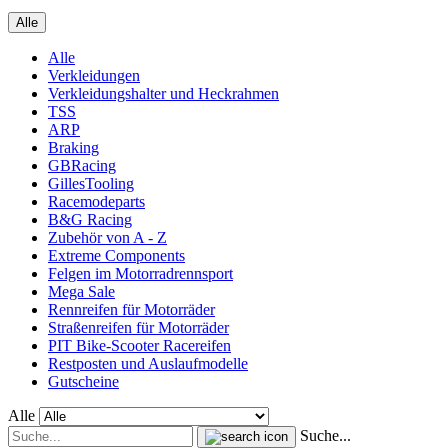
Alle
Alle
Verkleidungen
Verkleidungshalter und Heckrahmen
TSS
ARP
Braking
GBRacing
GillesTooling
Racemodeparts
B&G Racing
Zubehör von A - Z
Extreme Components
Felgen im Motorradrennsport
Mega Sale
Rennreifen für Motorräder
Straßenreifen für Motorräder
PIT Bike-Scooter Racereifen
Restposten und Auslaufmodelle
Gutscheine
Alle
Suche...