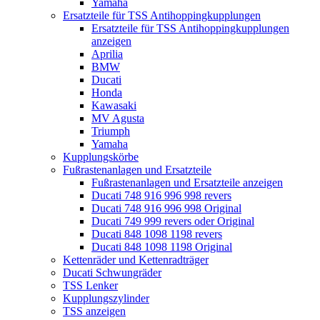
Yamaha
Ersatzteile für TSS Antihoppingkupplungen
Ersatzteile für TSS Antihoppingkupplungen
anzeigen
Aprilia
BMW
Ducati
Honda
Kawasaki
MV Agusta
Triumph
Yamaha
Kupplungskörbe
Fußrastenanlagen und Ersatzteile
Fußrastenanlagen und Ersatzteile anzeigen
Ducati 748 916 996 998 revers
Ducati 748 916 996 998 Original
Ducati 749 999 revers oder Original
Ducati 848 1098 1198 revers
Ducati 848 1098 1198 Original
Kettenräder und Kettenradträger
Ducati Schwungräder
TSS Lenker
Kupplungszylinder
TSS anzeigen