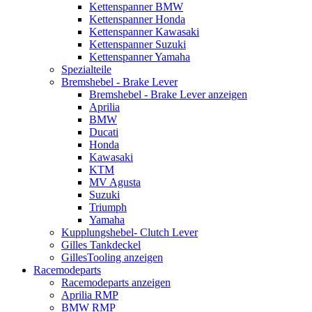
Kettenspanner BMW
Kettenspanner Honda
Kettenspanner Kawasaki
Kettenspanner Suzuki
Kettenspanner Yamaha
Spezialteile
Bremshebel - Brake Lever
Bremshebel - Brake Lever anzeigen
Aprilia
BMW
Ducati
Honda
Kawasaki
KTM
MV Agusta
Suzuki
Triumph
Yamaha
Kupplungshebel- Clutch Lever
Gilles Tankdeckel
GillesTooling anzeigen
Racemodeparts
Racemodeparts anzeigen
Aprilia RMP
BMW RMP