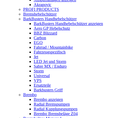
Akrapovic
PROFI PRODUCTS
Bremshebelschützer
BarkBusters Handhebelschützer
BarkBusters Handhebelschützer anzeigen
Aero GP Hebelschutz
BBZ Blizzard
Carbon
EGO
Fahrrad / Mountainbike
Fahrzeugspezifisch
Jet
LED Jet und Storm
Sabre MX / Enduro
Storm
Universal
VPS
Ersatzteile
Barkbusters Griff
Brembo
Brembo anzeigen
Radial Bremspumpen
Radial Kupplungspumpen
Brembo Bremsbeläge Z04