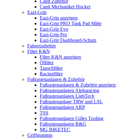
Capit Zubehör
Capit Mechaniker Hocker
Eazi-Grip
Eazi-Grip anzeigen
Eazi-Grip PRO Tank Pad Mitte
Eazi-Grip Evo
Eazi-Grip Pro
Eazi-Grip Dashboard-Schutz
Fahrerzubehör
Filter K&N
Filter K&N anzeigen
Ölfilter
Tauschfilter
Racingfilter
Fußrastenanlagen & Zubehör
Fußrastenanlagen & Zubehör anzeigen
Fußrastenanlagen Alpharacing
Fußrastenanlagen LighTech
Fußrastenanlage TRW und LSL
Fußrastenanlagen ARP
TSS
Fußrastenanlagen Gilles Tooling
Fußrastenanlagen R&G
MG BIKETEC
Griffgummis