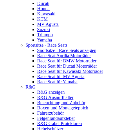
Ducati
Honda
Kawasaki
KTM
MV Agusta
Suzuki
Triumph
Yamaha
Sportsitze - Race Seats
Sportsitze - Race Seats anzeigen
Race Seat Aprilia Motorräder
Race Seat für BMW Motorräder
Race Seat für Ducati Motorräder
Race Seat für Kawasaki Motorräder
Race Seat für MV Agusta
Race Seat für Yamaha
R&G
R&G anzeigen
R&G Auspuffhalter
Beleuchtung und Zubehör
Boxen und Montageteppich
Fahrerzubehör
Felgenrandaufkleber
R&G Gabel Protektoren
Hebelschützer