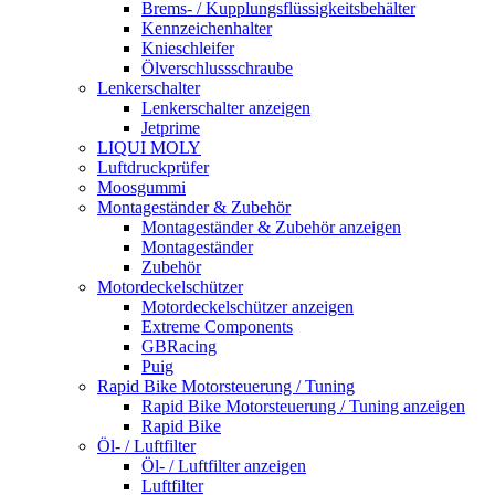
Brems- / Kupplungsflüssigkeitsbehälter
Kennzeichenhalter
Knieschleifer
Ölverschlussschraube
Lenkerschalter
Lenkerschalter anzeigen
Jetprime
LIQUI MOLY
Luftdruckprüfer
Moosgummi
Montageständer & Zubehör
Montageständer & Zubehör anzeigen
Montageständer
Zubehör
Motordeckelschützer
Motordeckelschützer anzeigen
Extreme Components
GBRacing
Puig
Rapid Bike Motorsteuerung / Tuning
Rapid Bike Motorsteuerung / Tuning anzeigen
Rapid Bike
Öl- / Luftfilter
Öl- / Luftfilter anzeigen
Luftfilter