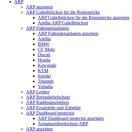
ARP
ARP anzeigen
ARP Gabelbrücken für die Rennstrecke
ARP Gabelbrücken für die Rennstrecke anzeigen
Aprilia ARP Gabelbrücken
ARP Fußrastenanlagen
ARP Fußrastenanlagen anzeigen
Aprilia
BMW
CF Moto
Ducati
Honda
Kawasaki
KTM
Suzuki
Triumph
Yamaha
ARP Lenker
ARP Bremshebelschutz
ARP Raddistanzhülsen
ARP Ersatzteile und Zubehör
ARP Dashboard protector
ARP Dashboard protector anzeigen
Armaturenbrettschutz ARP
ARP anzeigen