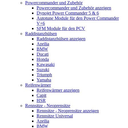
Powercommander und Zubehör
Powercommander und Zubehör anzeigen
Dynojet Power Commander 5 & 6
Autotune Module für den Power Commander
V+6
SFM Module für den PCV
Raddistanzhülsen
Raddistanzhülsen anzeigen
Aprilia
BMW
Ducati
Honda
Kawasaki
Suzuki
Triumph
Yamaha
Reifenwärmer
Reifenwärmer anzeigen
Capit
HSR
Rennsitze - Neoprensitze
Rennsitze - Neoprensitze anzeigen
Rennsitze Universal
Aprilia
BMW