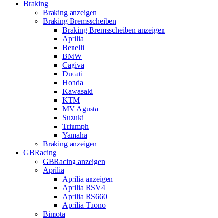
Braking
Braking anzeigen
Braking Bremsscheiben
Braking Bremsscheiben anzeigen
Aprilia
Benelli
BMW
Cagiva
Ducati
Honda
Kawasaki
KTM
MV Agusta
Suzuki
Triumph
Yamaha
Braking anzeigen
GBRacing
GBRacing anzeigen
Aprilia
Aprilia anzeigen
Aprilia RSV4
Aprilia RS660
Aprilia Tuono
Bimota