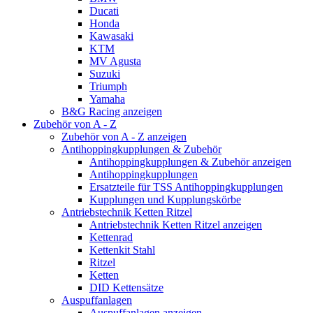
Ducati
Honda
Kawasaki
KTM
MV Agusta
Suzuki
Triumph
Yamaha
B&G Racing anzeigen
Zubehör von A - Z
Zubehör von A - Z anzeigen
Antihoppingkupplungen & Zubehör
Antihoppingkupplungen & Zubehör anzeigen
Antihoppingkupplungen
Ersatzteile für TSS Antihoppingkupplungen
Kupplungen und Kupplungskörbe
Antriebstechnik Ketten Ritzel
Antriebstechnik Ketten Ritzel anzeigen
Kettenrad
Kettenkit Stahl
Ritzel
Ketten
DID Kettensätze
Auspuffanlagen
Auspuffanlagen anzeigen