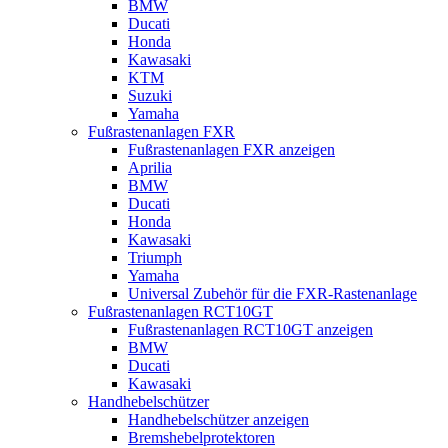
BMW
Ducati
Honda
Kawasaki
KTM
Suzuki
Yamaha
Fußrastenanlagen FXR
Fußrastenanlagen FXR anzeigen
Aprilia
BMW
Ducati
Honda
Kawasaki
Triumph
Yamaha
Universal Zubehör für die FXR-Rastenanlage
Fußrastenanlagen RCT10GT
Fußrastenanlagen RCT10GT anzeigen
BMW
Ducati
Kawasaki
Handhebelschützer
Handhebelschützer anzeigen
Bremshebelprotektoren