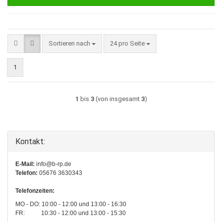
Sortieren nach
pro Seite
Sortieren nach
24 pro Seite
1
1
bis
3
(von insgesamt
3
)
Kontakt:
E-Mail:
info@b-rp.de
Telefon:
05676 3630343
Telefonzeiten:
MO - DO: 10:00 - 12:00 und 13:00 - 16:30
FR: 10:30 - 12:00 und 13:00 - 15:30