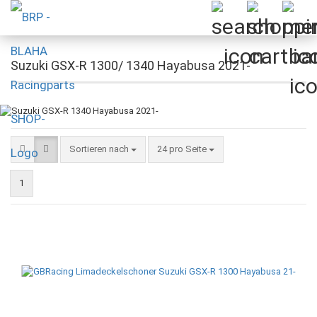
Suzuki GSX-R 1300/ 1340 Hayabusa 2021-
Sortieren nach
pro Seite
Sortieren nach
24 pro Seite
1