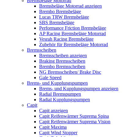
Bremsbeläge Motorrad
Bremsbeläge Motorrad anzeigen
Brembo Bremsbeläge
Lucas TRW Bremsbeläge
SBS Bremsbeläge
Performance Friction Bremsbeläge
AP Racing Bremsbeläge Motorrad
Vesrah Racing Bremsbeläge
Zubehör für Bremsbeläge Motorrad
Bremsscheiben
Bremsscheiben anzeigen
Braking Bremsscheiben
Brembo Bremsscheiben
NG Bremsscheiben/ Brake Disc
Gale Speed
Brems- und Kupplungspumpen
Brems- und Kupplungspumpen anzeigen
Radial Bremspumpen
Radial Kupplungspumpen
Capit
Capit anzeigen
Capit Reifenwärmer Suprema Spina
Capit Reifenwärmer Suprema Vision
Capit Maxima
Capit Wind Stopper