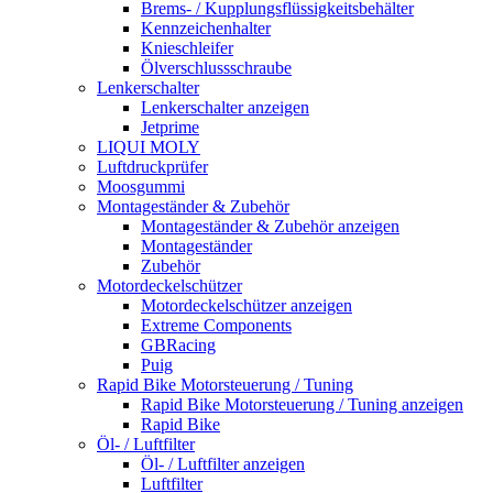
Brems- / Kupplungsflüssigkeitsbehälter
Kennzeichenhalter
Knieschleifer
Ölverschlussschraube
Lenkerschalter
Lenkerschalter anzeigen
Jetprime
LIQUI MOLY
Luftdruckprüfer
Moosgummi
Montageständer & Zubehör
Montageständer & Zubehör anzeigen
Montageständer
Zubehör
Motordeckelschützer
Motordeckelschützer anzeigen
Extreme Components
GBRacing
Puig
Rapid Bike Motorsteuerung / Tuning
Rapid Bike Motorsteuerung / Tuning anzeigen
Rapid Bike
Öl- / Luftfilter
Öl- / Luftfilter anzeigen
Luftfilter