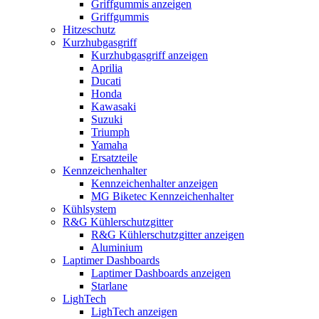
Griffgummis anzeigen
Griffgummis
Hitzeschutz
Kurzhubgasgriff
Kurzhubgasgriff anzeigen
Aprilia
Ducati
Honda
Kawasaki
Suzuki
Triumph
Yamaha
Ersatzteile
Kennzeichenhalter
Kennzeichenhalter anzeigen
MG Biketec Kennzeichenhalter
Kühlsystem
R&G Kühlerschutzgitter
R&G Kühlerschutzgitter anzeigen
Aluminium
Laptimer Dashboards
Laptimer Dashboards anzeigen
Starlane
LighTech
LighTech anzeigen