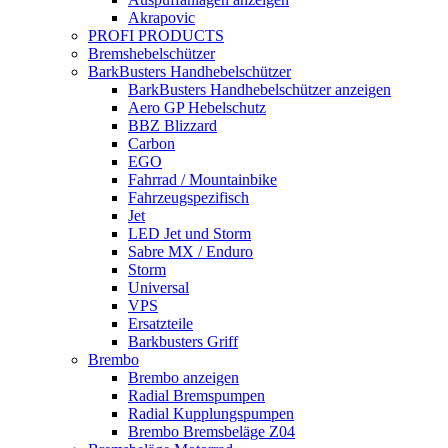
Akrapovic
PROFI PRODUCTS
Bremshebelschützer
BarkBusters Handhebelschützer
BarkBusters Handhebelschützer anzeigen
Aero GP Hebelschutz
BBZ Blizzard
Carbon
EGO
Fahrrad / Mountainbike
Fahrzeugspezifisch
Jet
LED Jet und Storm
Sabre MX / Enduro
Storm
Universal
VPS
Ersatzteile
Barkbusters Griff
Brembo
Brembo anzeigen
Radial Bremspumpen
Radial Kupplungspumpen
Brembo Bremsbeläge Z04