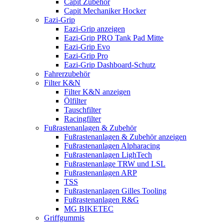
Capit Zubehör
Capit Mechaniker Hocker
Eazi-Grip
Eazi-Grip anzeigen
Eazi-Grip PRO Tank Pad Mitte
Eazi-Grip Evo
Eazi-Grip Pro
Eazi-Grip Dashboard-Schutz
Fahrerzubehör
Filter K&N
Filter K&N anzeigen
Ölfilter
Tauschfilter
Racingfilter
Fußrastenanlagen & Zubehör
Fußrastenanlagen & Zubehör anzeigen
Fußrastenanlagen Alpharacing
Fußrastenanlagen LighTech
Fußrastenanlage TRW und LSL
Fußrastenanlagen ARP
TSS
Fußrastenanlagen Gilles Tooling
Fußrastenanlagen R&G
MG BIKETEC
Griffgummis