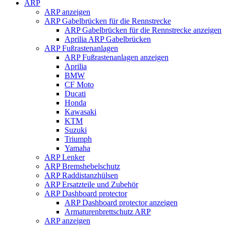
ARP
ARP anzeigen
ARP Gabelbrücken für die Rennstrecke
ARP Gabelbrücken für die Rennstrecke anzeigen
Aprilia ARP Gabelbrücken
ARP Fußrastenanlagen
ARP Fußrastenanlagen anzeigen
Aprilia
BMW
CF Moto
Ducati
Honda
Kawasaki
KTM
Suzuki
Triumph
Yamaha
ARP Lenker
ARP Bremshebelschutz
ARP Raddistanzhülsen
ARP Ersatzteile und Zubehör
ARP Dashboard protector
ARP Dashboard protector anzeigen
Armaturenbrettschutz ARP
ARP anzeigen