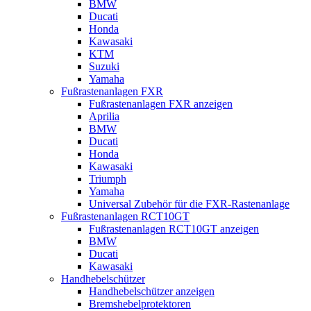
BMW
Ducati
Honda
Kawasaki
KTM
Suzuki
Yamaha
Fußrastenanlagen FXR
Fußrastenanlagen FXR anzeigen
Aprilia
BMW
Ducati
Honda
Kawasaki
Triumph
Yamaha
Universal Zubehör für die FXR-Rastenanlage
Fußrastenanlagen RCT10GT
Fußrastenanlagen RCT10GT anzeigen
BMW
Ducati
Kawasaki
Handhebelschützer
Handhebelschützer anzeigen
Bremshebelprotektoren