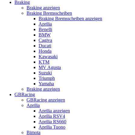
Braking
Braking anzeigen
Braking Bremsscheiben
Braking Bremsscheiben anzeigen
Aprilia
Benelli
BMW
Cagiva
Ducati
Honda
Kawasaki
KTM
MV Agusta
Suzuki
Triumph
Yamaha
Braking anzeigen
GBRacing
GBRacing anzeigen
Aprilia
Aprilia anzeigen
Aprilia RSV4
Aprilia RS660
Aprilia Tuono
Bimota