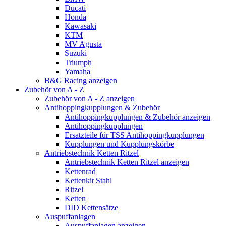
Ducati
Honda
Kawasaki
KTM
MV Agusta
Suzuki
Triumph
Yamaha
B&G Racing anzeigen
Zubehör von A - Z
Zubehör von A - Z anzeigen
Antihoppingkupplungen & Zubehör
Antihoppingkupplungen & Zubehör anzeigen
Antihoppingkupplungen
Ersatzteile für TSS Antihoppingkupplungen
Kupplungen und Kupplungskörbe
Antriebstechnik Ketten Ritzel
Antriebstechnik Ketten Ritzel anzeigen
Kettenrad
Kettenkit Stahl
Ritzel
Ketten
DID Kettensätze
Auspuffanlagen
Auspuffanlagen anzeigen