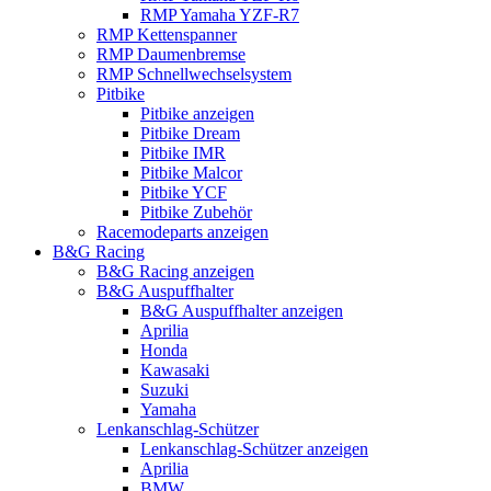
RMP Yamaha YZF-R7
RMP Kettenspanner
RMP Daumenbremse
RMP Schnellwechselsystem
Pitbike
Pitbike anzeigen
Pitbike Dream
Pitbike IMR
Pitbike Malcor
Pitbike YCF
Pitbike Zubehör
Racemodeparts anzeigen
B&G Racing
B&G Racing anzeigen
B&G Auspuffhalter
B&G Auspuffhalter anzeigen
Aprilia
Honda
Kawasaki
Suzuki
Yamaha
Lenkanschlag-Schützer
Lenkanschlag-Schützer anzeigen
Aprilia
BMW