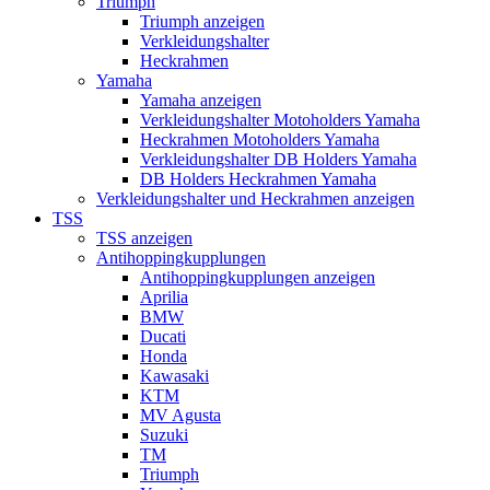
Triumph
Triumph anzeigen
Verkleidungshalter
Heckrahmen
Yamaha
Yamaha anzeigen
Verkleidungshalter Motoholders Yamaha
Heckrahmen Motoholders Yamaha
Verkleidungshalter DB Holders Yamaha
DB Holders Heckrahmen Yamaha
Verkleidungshalter und Heckrahmen anzeigen
TSS
TSS anzeigen
Antihoppingkupplungen
Antihoppingkupplungen anzeigen
Aprilia
BMW
Ducati
Honda
Kawasaki
KTM
MV Agusta
Suzuki
TM
Triumph