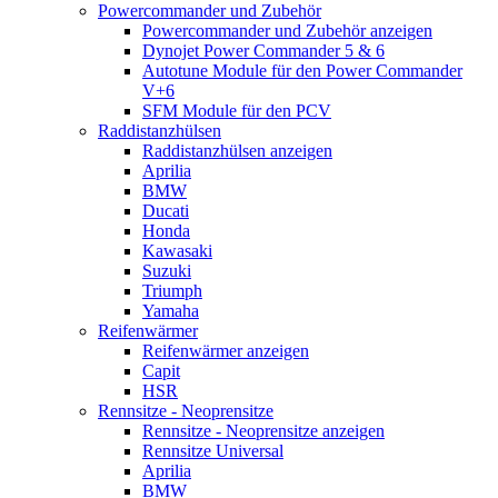
Powercommander und Zubehör
Powercommander und Zubehör anzeigen
Dynojet Power Commander 5 & 6
Autotune Module für den Power Commander
V+6
SFM Module für den PCV
Raddistanzhülsen
Raddistanzhülsen anzeigen
Aprilia
BMW
Ducati
Honda
Kawasaki
Suzuki
Triumph
Yamaha
Reifenwärmer
Reifenwärmer anzeigen
Capit
HSR
Rennsitze - Neoprensitze
Rennsitze - Neoprensitze anzeigen
Rennsitze Universal
Aprilia
BMW