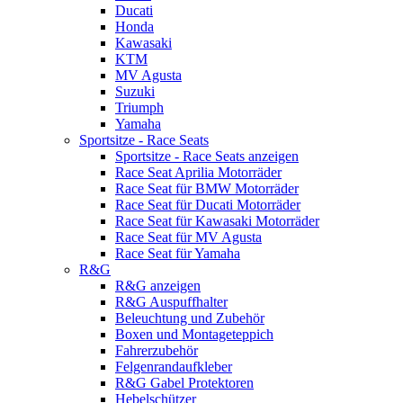
Ducati
Honda
Kawasaki
KTM
MV Agusta
Suzuki
Triumph
Yamaha
Sportsitze - Race Seats
Sportsitze - Race Seats anzeigen
Race Seat Aprilia Motorräder
Race Seat für BMW Motorräder
Race Seat für Ducati Motorräder
Race Seat für Kawasaki Motorräder
Race Seat für MV Agusta
Race Seat für Yamaha
R&G
R&G anzeigen
R&G Auspuffhalter
Beleuchtung und Zubehör
Boxen und Montageteppich
Fahrerzubehör
Felgenrandaufkleber
R&G Gabel Protektoren
Hebelschützer