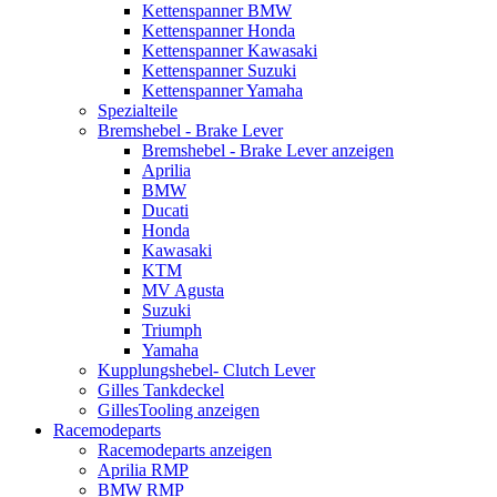
Kettenspanner BMW
Kettenspanner Honda
Kettenspanner Kawasaki
Kettenspanner Suzuki
Kettenspanner Yamaha
Spezialteile
Bremshebel - Brake Lever
Bremshebel - Brake Lever anzeigen
Aprilia
BMW
Ducati
Honda
Kawasaki
KTM
MV Agusta
Suzuki
Triumph
Yamaha
Kupplungshebel- Clutch Lever
Gilles Tankdeckel
GillesTooling anzeigen
Racemodeparts
Racemodeparts anzeigen
Aprilia RMP
BMW RMP