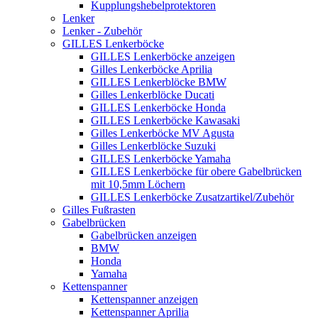
Kupplungshebelprotektoren
Lenker
Lenker - Zubehör
GILLES Lenkerböcke
GILLES Lenkerböcke anzeigen
Gilles Lenkerböcke Aprilia
GILLES Lenkerblöcke BMW
Gilles Lenkerblöcke Ducati
GILLES Lenkerböcke Honda
GILLES Lenkerböcke Kawasaki
Gilles Lenkerböcke MV Agusta
Gilles Lenkerblöcke Suzuki
GILLES Lenkerböcke Yamaha
GILLES Lenkerböcke für obere Gabelbrücken
mit 10,5mm Löchern
GILLES Lenkerböcke Zusatzartikel/Zubehör
Gilles Fußrasten
Gabelbrücken
Gabelbrücken anzeigen
BMW
Honda
Yamaha
Kettenspanner
Kettenspanner anzeigen
Kettenspanner Aprilia