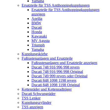
Yamaha
Ersatzteile für TSS Antihoppingkupplungen
Ersatzteile für TSS Antihoppingkupplungen
anzeigen
Aprilia
BMW
Ducati
Honda
Kawasaki
MV Agusta
Triumph
Yamaha
Kupplungskörbe
Fußrastenanlagen und Ersatzteile
Fußrastenanlagen und Ersatzteile anzeigen
Ducati 748 916 996 998 revers
Ducati 748 916 996 998 Original
Ducati 749 999 revers oder Original
Ducati 848 1098 1198 revers
Ducati 848 1098 1198 Original
Kettenräder und Kettenradträger
Ducati Schwungräder
TSS Lenker
Kupplungszylinder
TSS anzeigen