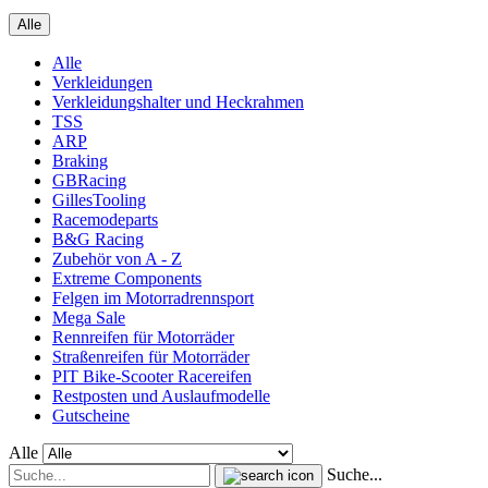
Alle
Alle
Verkleidungen
Verkleidungshalter und Heckrahmen
TSS
ARP
Braking
GBRacing
GillesTooling
Racemodeparts
B&G Racing
Zubehör von A - Z
Extreme Components
Felgen im Motorradrennsport
Mega Sale
Rennreifen für Motorräder
Straßenreifen für Motorräder
PIT Bike-Scooter Racereifen
Restposten und Auslaufmodelle
Gutscheine
Alle
Suche...