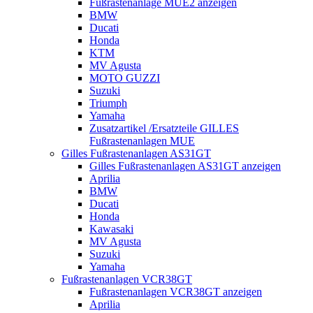
Fußrastenanlage MUE2 anzeigen
BMW
Ducati
Honda
KTM
MV Agusta
MOTO GUZZI
Suzuki
Triumph
Yamaha
Zusatzartikel /Ersatzteile GILLES
Fußrastenanlagen MUE
Gilles Fußrastenanlagen AS31GT
Gilles Fußrastenanlagen AS31GT anzeigen
Aprilia
BMW
Ducati
Honda
Kawasaki
MV Agusta
Suzuki
Yamaha
Fußrastenanlagen VCR38GT
Fußrastenanlagen VCR38GT anzeigen
Aprilia