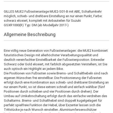
GILLES MUE2 Fußrastenanlage MUE2-S01-B mit ABE, Schaltumkehr
möglich, schieb- und drehbare Einstellung an nur einen Punkt, Farbe:
schwarz eloxiert, komplett mit Anbauteilen für Suzuki
GSXR1000(R) Typ: DM (ab Modelljahr 2017-)
Allgemeine Beschreibung
Eine völlig neue Generation von Fußrastenanlagen: die MUE2 kombiniert
futuristisches Design mit allerhöchster Verarbeitungsqualität und
deutlich vereinfachter Einstellbarkeit der Fußrastenposition. Entweder
Schwarz oder Gold eloxiert, mit farblich abgesetzten Verstellern, ist Sie
auch optisch ein Highlight an jedem Bike.
Die Positionen von Fußrasten sowie Brems- und Schalthebeln sind nach
eigenen Wünschen frei einstellbar. Die Positionierung der Fußrasten
erfolgt durch eine Kombination aus schieb- und drehbarer Einstellung an
nur einem Punkt, so ist diese extrem schnell und einfach wählbar (fünf
Positionen durch schieben und vier Positionen durch drehen). Der
Umbau auf Umkehrschaltung erfolgt durch das einfache verdrehen des
Schaltarms. Brems- und Schalthebel sind doppelt kugelgelagert für
perfekt spielfreie Funktion der Hebel, über Exzenter lassen sich die
Trittstücke je nach Wunsch einstellen. Aluminiumfersenschützer