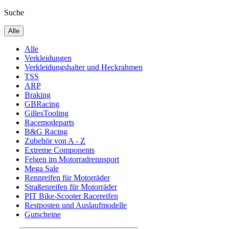
Suche
Alle
Alle
Verkleidungen
Verkleidungshalter und Heckrahmen
TSS
ARP
Braking
GBRacing
GillesTooling
Racemodeparts
B&G Racing
Zubehör von A - Z
Extreme Components
Felgen im Motorradrennsport
Mega Sale
Rennreifen für Motorräder
Straßenreifen für Motorräder
PIT Bike-Scooter Racereifen
Restposten und Auslaufmodelle
Gutscheine