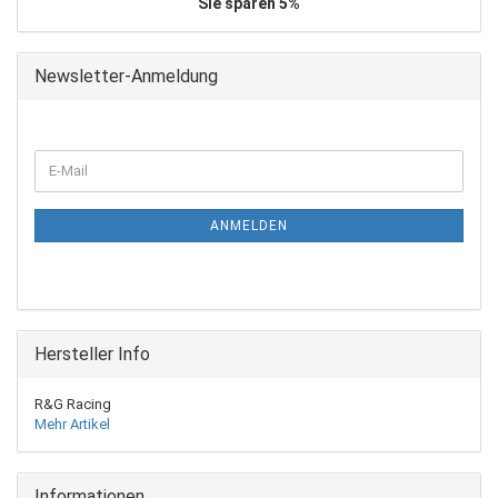
Sie sparen 5%
Newsletter-Anmeldung
WEITER
E-
ZUR
Mail
NEWSLETTER-
ANMELDUNG
ANMELDEN
Hersteller Info
R&G Racing
Mehr Artikel
Informationen