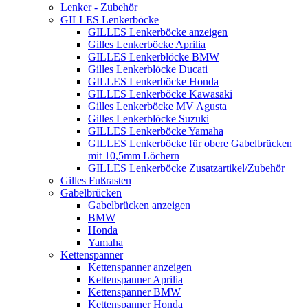
Lenker - Zubehör
GILLES Lenkerböcke
GILLES Lenkerböcke anzeigen
Gilles Lenkerböcke Aprilia
GILLES Lenkerblöcke BMW
Gilles Lenkerblöcke Ducati
GILLES Lenkerböcke Honda
GILLES Lenkerböcke Kawasaki
Gilles Lenkerböcke MV Agusta
Gilles Lenkerblöcke Suzuki
GILLES Lenkerböcke Yamaha
GILLES Lenkerböcke für obere Gabelbrücken
mit 10,5mm Löchern
GILLES Lenkerböcke Zusatzartikel/Zubehör
Gilles Fußrasten
Gabelbrücken
Gabelbrücken anzeigen
BMW
Honda
Yamaha
Kettenspanner
Kettenspanner anzeigen
Kettenspanner Aprilia
Kettenspanner BMW
Kettenspanner Honda