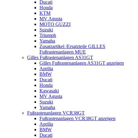
Ducati
Honda
KTM
MV Agusta
MOTO GUZZI
Suzuki
Triumph
Yamaha
Zusatzartikel /Ersatzteile GILLES
Fußrastenanlagen MUE
Gilles Fußrastenanlagen AS31GT
Gilles Fußrastenanlagen AS31GT anzeigen
Aprilia
BMW
Ducati
Honda
Kawasaki
MV Agusta
Suzuki
Yamaha
Fußrastenanlagen VCR38GT
Fußrastenanlagen VCR38GT anzeigen
Aprilia
BMW
Ducati