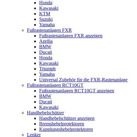
Honda
Kawasaki
KTM
Suzuki
Yamaha
Fußrastenanlagen FXR
Fußrastenanlagen FXR anzeigen
Aprilia
BMW
Ducati
Honda
Kawasaki
Triumph
Yamaha
Universal Zubehör für die FXR-Rastenanlage
Fußrastenanlagen RCT10GT
Fußrastenanlagen RCT10GT anzeigen
BMW
Ducati
Kawasaki
Handhebelschützer
Handhebelschützer anzeigen
Bremshebelprotektoren
Kupplungshebelprotektoren
Lenker