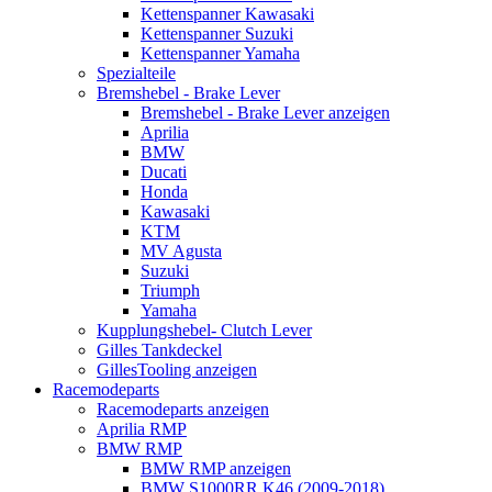
Kettenspanner Kawasaki
Kettenspanner Suzuki
Kettenspanner Yamaha
Spezialteile
Bremshebel - Brake Lever
Bremshebel - Brake Lever anzeigen
Aprilia
BMW
Ducati
Honda
Kawasaki
KTM
MV Agusta
Suzuki
Triumph
Yamaha
Kupplungshebel- Clutch Lever
Gilles Tankdeckel
GillesTooling anzeigen
Racemodeparts
Racemodeparts anzeigen
Aprilia RMP
BMW RMP
BMW RMP anzeigen
BMW S1000RR K46 (2009-2018)