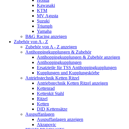
Honda
Kawasaki
KTM
MV Agusta
Suzuki
Triumph
Yamaha
B&G Racing anzeigen
Zubehör von A - Z
Zubehör von A - Z anzeigen
Antihoppingkupplungen & Zubehör
Antihoppingkupplungen & Zubehör anzeigen
Antihoppingkupplungen
Ersatzteile für TSS Antihoppingkupplungen
Kupplungen und Kupplungskörbe
Antriebstechnik Ketten Ritzel
Antriebstechnik Ketten Ritzel anzeigen
Kettenrad
Kettenkit Stahl
Ritzel
Ketten
DID Kettensätze
Auspuffanlagen
Auspuffanlagen anzeigen
Akrapovic