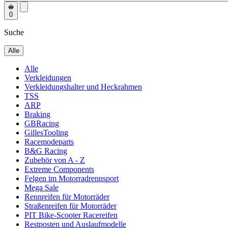
0
Suche
Alle
Alle
Verkleidungen
Verkleidungshalter und Heckrahmen
TSS
ARP
Braking
GBRacing
GillesTooling
Racemodeparts
B&G Racing
Zubehör von A - Z
Extreme Components
Felgen im Motorradrennsport
Mega Sale
Rennreifen für Motorräder
Straßenreifen für Motorräder
PIT Bike-Scooter Racereifen
Restposten und Auslaufmodelle