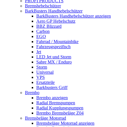
PROFI PRODUCTS
Bremshebelschützer
BarkBusters Handhebelschützer
BarkBusters Handhebelschützer anzeigen
Aero GP Hebelschutz
BBZ Blizzard
Carbon
EGO
Fahrrad / Mountainbike
Fahrzeugspezifisch
Jet
LED Jet und Storm
Sabre MX / Enduro
Storm
Universal
VPS
Ersatzteile
Barkbusters Griff
Brembo
Brembo anzeigen
Radial Bremspumpen
Radial Kupplungspumpen
Brembo Bremsbeläge Z04
Bremsbeläge Motorrad
Bremsbeläge Motorrad anzeigen