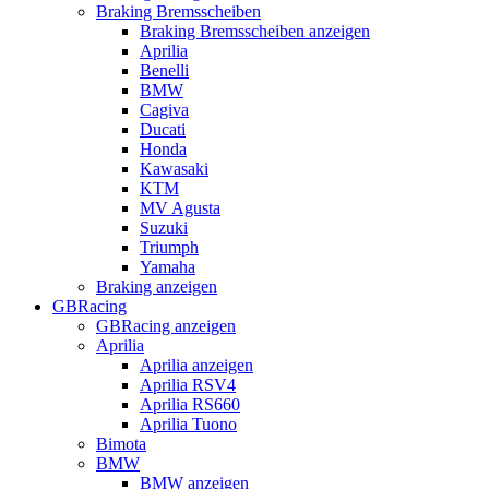
Braking Bremsscheiben
Braking Bremsscheiben anzeigen
Aprilia
Benelli
BMW
Cagiva
Ducati
Honda
Kawasaki
KTM
MV Agusta
Suzuki
Triumph
Yamaha
Braking anzeigen
GBRacing
GBRacing anzeigen
Aprilia
Aprilia anzeigen
Aprilia RSV4
Aprilia RS660
Aprilia Tuono
Bimota
BMW
BMW anzeigen