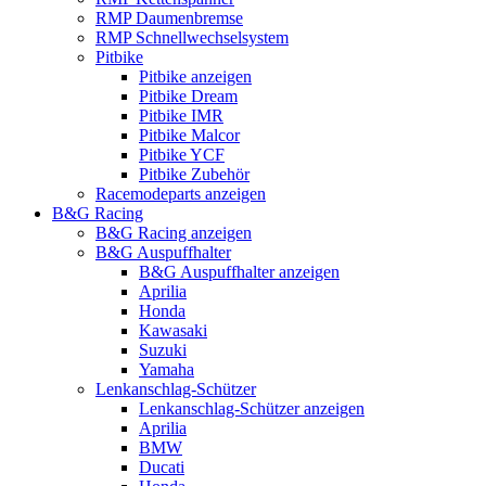
RMP Daumenbremse
RMP Schnellwechselsystem
Pitbike
Pitbike anzeigen
Pitbike Dream
Pitbike IMR
Pitbike Malcor
Pitbike YCF
Pitbike Zubehör
Racemodeparts anzeigen
B&G Racing
B&G Racing anzeigen
B&G Auspuffhalter
B&G Auspuffhalter anzeigen
Aprilia
Honda
Kawasaki
Suzuki
Yamaha
Lenkanschlag-Schützer
Lenkanschlag-Schützer anzeigen
Aprilia
BMW
Ducati