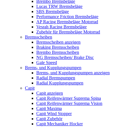
Brembo Bremsbeläge
Lucas TRW Bremsbeläge
SBS Bremsbeläge
Performance Friction Bremsbeläge
AP Racing Bremsbeläge Motorrad
Vesrah Racing Bremsbeläge
Zubehör für Bremsbeläge Motorrad
Bremsscheiben
Bremsscheiben anzeigen
Braking Bremsscheiben
Brembo Bremsscheiben
NG Bremsscheiben/ Brake Disc
Gale Speed
Brems- und Kupplungspumpen
Brems- und Kupplungspumpen anzeigen
Radial Bremspumpen
Radial Kupplungspumpen
Capit
Capit anzeigen
Capit Reifenwärmer Suprema Spina
Capit Reifenwärmer Suprema Vision
Capit Maxima
Capit Wind Stopper
Capit Zubehör
Capit Mechaniker Hocker