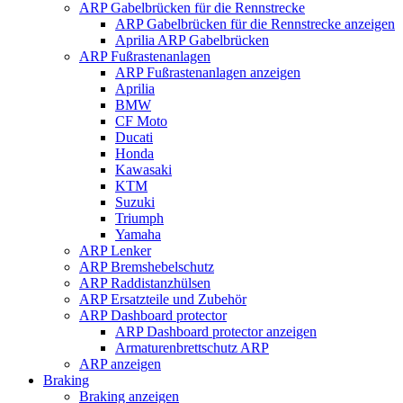
ARP Gabelbrücken für die Rennstrecke
ARP Gabelbrücken für die Rennstrecke anzeigen
Aprilia ARP Gabelbrücken
ARP Fußrastenanlagen
ARP Fußrastenanlagen anzeigen
Aprilia
BMW
CF Moto
Ducati
Honda
Kawasaki
KTM
Suzuki
Triumph
Yamaha
ARP Lenker
ARP Bremshebelschutz
ARP Raddistanzhülsen
ARP Ersatzteile und Zubehör
ARP Dashboard protector
ARP Dashboard protector anzeigen
Armaturenbrettschutz ARP
ARP anzeigen
Braking
Braking anzeigen