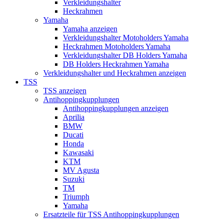
Verkleidungshalter
Heckrahmen
Yamaha
Yamaha anzeigen
Verkleidungshalter Motoholders Yamaha
Heckrahmen Motoholders Yamaha
Verkleidungshalter DB Holders Yamaha
DB Holders Heckrahmen Yamaha
Verkleidungshalter und Heckrahmen anzeigen
TSS
TSS anzeigen
Antihoppingkupplungen
Antihoppingkupplungen anzeigen
Aprilia
BMW
Ducati
Honda
Kawasaki
KTM
MV Agusta
Suzuki
TM
Triumph
Yamaha
Ersatzteile für TSS Antihoppingkupplungen