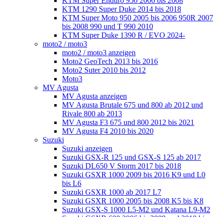
KTM Super Enduro 950 2006 bis 2008
KTM 1290 Super Duke 2014 bis 2018
KTM Super Moto 950 2005 bis 2006 950R 2007
bis 2008 990 und T 990 2010
KTM Super Duke 1390 R / EVO 2024-
moto2 / moto3
moto2 / moto3 anzeigen
Moto2 GeoTech 2013 bis 2016
Moto2 Suter 2010 bis 2012
Moto3
MV Agusta
MV Agusta anzeigen
MV Agusta Brutale 675 und 800 ab 2012 und
Rivale 800 ab 2013
MV Agusta F3 675 und 800 2012 bis 2021
MV Agusta F4 2010 bis 2020
Suzuki
Suzuki anzeigen
Suzuki GSX-R 125 und GSX-S 125 ab 2017
Suzuki DL650 V Storm 2017 bis 2018
Suzuki GSXR 1000 2009 bis 2016 K9 und L0
bis L6
Suzuki GSXR 1000 ab 2017 L7
Suzuki GSXR 1000 2005 bis 2008 K5 bis K8
Suzuki GSX-S 1000 L5-M2 und Katana L9-M2