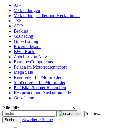
Alle
Verkleidungen
Verkleidungshalter und Heckrahmen
TSS
ARP
Braking
GBRacing
GillesTooling
Racemodeparts
B&G Racing
Zubehör von A - Z
Extreme Components
Felgen im Motorradrennsport
Mega Sale
Rennreifen für Motorräder
Straßenreifen für Motorräder
PIT Bike-Scooter Racereifen
Restposten und Auslaufmodelle
Gutscheine
Alle
Suche...
Erweiterte Suche
Suche...