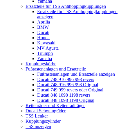
Yamaha
Ersatzteile für TSS Antihoppingkupplungen
Ersatzteile für TSS Antihoppingkupplungen
anzeigen
Aprilia
BMW
Ducati
Honda
Kawasaki
MV Agusta
Triumph
Yamaha
Kupplungskörbe
Fußrastenanlagen und Ersatzteile
Fußrastenanlagen und Ersatzteile anzeigen
Ducati 748 916 996 998 revers
Ducati 748 916 996 998 Original
Ducati 749 999 revers oder Original
Ducati 848 1098 1198 revers
Ducati 848 1098 1198 Original
Kettenräder und Kettenradträger
Ducati Schwungräder
TSS Lenker
Kupplungszylinder
TSS anzeigen