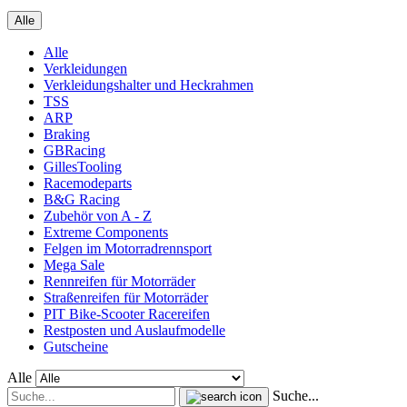
Alle
Alle
Verkleidungen
Verkleidungshalter und Heckrahmen
TSS
ARP
Braking
GBRacing
GillesTooling
Racemodeparts
B&G Racing
Zubehör von A - Z
Extreme Components
Felgen im Motorradrennsport
Mega Sale
Rennreifen für Motorräder
Straßenreifen für Motorräder
PIT Bike-Scooter Racereifen
Restposten und Auslaufmodelle
Gutscheine
Alle
Suche...