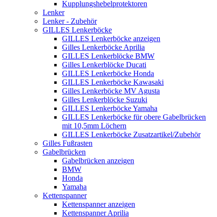
Kupplungshebelprotektoren
Lenker
Lenker - Zubehör
GILLES Lenkerböcke
GILLES Lenkerböcke anzeigen
Gilles Lenkerböcke Aprilia
GILLES Lenkerblöcke BMW
Gilles Lenkerblöcke Ducati
GILLES Lenkerböcke Honda
GILLES Lenkerböcke Kawasaki
Gilles Lenkerböcke MV Agusta
Gilles Lenkerblöcke Suzuki
GILLES Lenkerböcke Yamaha
GILLES Lenkerböcke für obere Gabelbrücken
mit 10,5mm Löchern
GILLES Lenkerböcke Zusatzartikel/Zubehör
Gilles Fußrasten
Gabelbrücken
Gabelbrücken anzeigen
BMW
Honda
Yamaha
Kettenspanner
Kettenspanner anzeigen
Kettenspanner Aprilia