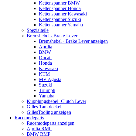
Kettenspanner BMW
Kettenspanner Honda
Kettenspanner Kawasaki
Kettenspanner Suzuki
Kettenspanner Yamaha
Spezialteile
Bremshebel - Brake Lever
Bremshebel - Brake Lever anzeigen
Aprilia
BMW
Ducati
Honda
Kawasaki
KTM
MV Agusta
Suzuki
Triumph
Yamaha
Kupplungshebel- Clutch Lever
Gilles Tankdeckel
GillesTooling anzeigen
Racemodeparts
Racemodeparts anzeigen
Aprilia RMP
BMW RMP