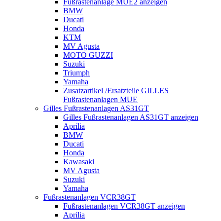
Fußrastenanlage MUE2 anzeigen
BMW
Ducati
Honda
KTM
MV Agusta
MOTO GUZZI
Suzuki
Triumph
Yamaha
Zusatzartikel /Ersatzteile GILLES
Fußrastenanlagen MUE
Gilles Fußrastenanlagen AS31GT
Gilles Fußrastenanlagen AS31GT anzeigen
Aprilia
BMW
Ducati
Honda
Kawasaki
MV Agusta
Suzuki
Yamaha
Fußrastenanlagen VCR38GT
Fußrastenanlagen VCR38GT anzeigen
Aprilia