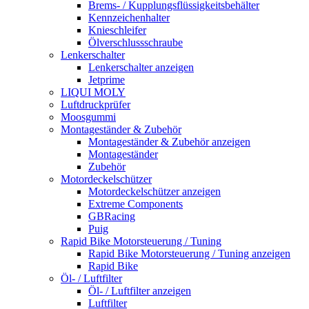
Brems- / Kupplungsflüssigkeitsbehälter
Kennzeichenhalter
Knieschleifer
Ölverschlussschraube
Lenkerschalter
Lenkerschalter anzeigen
Jetprime
LIQUI MOLY
Luftdruckprüfer
Moosgummi
Montageständer & Zubehör
Montageständer & Zubehör anzeigen
Montageständer
Zubehör
Motordeckelschützer
Motordeckelschützer anzeigen
Extreme Components
GBRacing
Puig
Rapid Bike Motorsteuerung / Tuning
Rapid Bike Motorsteuerung / Tuning anzeigen
Rapid Bike
Öl- / Luftfilter
Öl- / Luftfilter anzeigen
Luftfilter