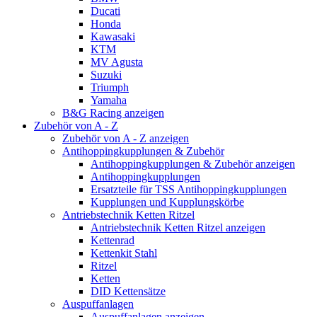
Ducati
Honda
Kawasaki
KTM
MV Agusta
Suzuki
Triumph
Yamaha
B&G Racing anzeigen
Zubehör von A - Z
Zubehör von A - Z anzeigen
Antihoppingkupplungen & Zubehör
Antihoppingkupplungen & Zubehör anzeigen
Antihoppingkupplungen
Ersatzteile für TSS Antihoppingkupplungen
Kupplungen und Kupplungskörbe
Antriebstechnik Ketten Ritzel
Antriebstechnik Ketten Ritzel anzeigen
Kettenrad
Kettenkit Stahl
Ritzel
Ketten
DID Kettensätze
Auspuffanlagen
Auspuffanlagen anzeigen