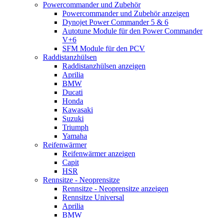
Powercommander und Zubehör
Powercommander und Zubehör anzeigen
Dynojet Power Commander 5 & 6
Autotune Module für den Power Commander
V+6
SFM Module für den PCV
Raddistanzhülsen
Raddistanzhülsen anzeigen
Aprilia
BMW
Ducati
Honda
Kawasaki
Suzuki
Triumph
Yamaha
Reifenwärmer
Reifenwärmer anzeigen
Capit
HSR
Rennsitze - Neoprensitze
Rennsitze - Neoprensitze anzeigen
Rennsitze Universal
Aprilia
BMW