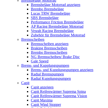
Bremsbeläge Motorrad
Bremsbeläge Motorrad anzeigen
Brembo Bremsbeläge
Lucas TRW Bremsbeläge
SBS Bremsbeläge
Performance Friction Bremsbeläge
AP Racing Bremsbeläge Motorrad
Vesrah Racing Bremsbeläge
Zubehör für Bremsbeläge Motorrad
Bremsscheiben
Bremsscheiben anzeigen
Braking Bremsscheiben
Brembo Bremsscheiben
NG Bremsscheiben/ Brake Disc
Gale Speed
Brems- und Kupplungspumpen
Brems- und Kupplungspumpen anzeigen
Radial Bremspumpen
Radial Kupplungspumpen
Capit
Capit anzeigen
Capit Reifenwärmer Suprema Spina
Capit Reifenwärmer Suprema Vision
Capit Maxima
Capit Wind Stopper