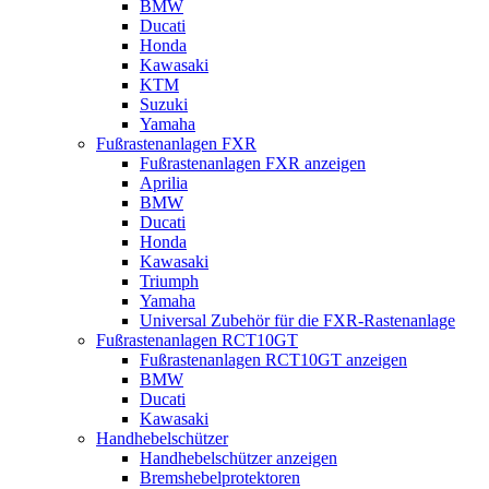
BMW
Ducati
Honda
Kawasaki
KTM
Suzuki
Yamaha
Fußrastenanlagen FXR
Fußrastenanlagen FXR anzeigen
Aprilia
BMW
Ducati
Honda
Kawasaki
Triumph
Yamaha
Universal Zubehör für die FXR-Rastenanlage
Fußrastenanlagen RCT10GT
Fußrastenanlagen RCT10GT anzeigen
BMW
Ducati
Kawasaki
Handhebelschützer
Handhebelschützer anzeigen
Bremshebelprotektoren