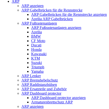
ARP
ARP anzeigen
ARP Gabelbrücken für die Rennstrecke
ARP Gabelbrücken für die Rennstrecke anzeigen
Aprilia ARP Gabelbrücken
ARP Fußrastenanlagen
ARP Fußrastenanlagen anzeigen
Aprilia
BMW
CF Moto
Ducati
Honda
Kawasaki
KTM
Suzuki
Triumph
Yamaha
ARP Lenker
ARP Bremshebelschutz
ARP Raddistanzhülsen
ARP Ersatzteile und Zubehör
ARP Dashboard protector
ARP Dashboard protector anzeigen
Armaturenbrettschutz ARP
ARP anzeigen