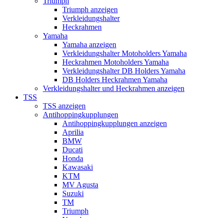
Triumph
Triumph anzeigen
Verkleidungshalter
Heckrahmen
Yamaha
Yamaha anzeigen
Verkleidungshalter Motoholders Yamaha
Heckrahmen Motoholders Yamaha
Verkleidungshalter DB Holders Yamaha
DB Holders Heckrahmen Yamaha
Verkleidungshalter und Heckrahmen anzeigen
TSS
TSS anzeigen
Antihoppingkupplungen
Antihoppingkupplungen anzeigen
Aprilia
BMW
Ducati
Honda
Kawasaki
KTM
MV Agusta
Suzuki
TM
Triumph