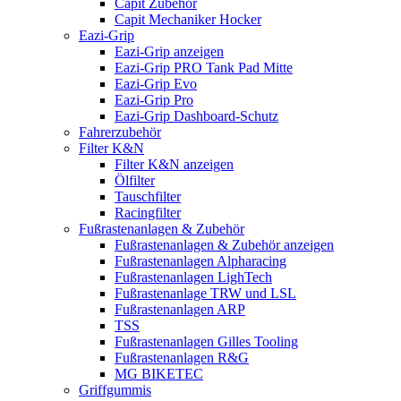
Capit Zubehör
Capit Mechaniker Hocker
Eazi-Grip
Eazi-Grip anzeigen
Eazi-Grip PRO Tank Pad Mitte
Eazi-Grip Evo
Eazi-Grip Pro
Eazi-Grip Dashboard-Schutz
Fahrerzubehör
Filter K&N
Filter K&N anzeigen
Ölfilter
Tauschfilter
Racingfilter
Fußrastenanlagen & Zubehör
Fußrastenanlagen & Zubehör anzeigen
Fußrastenanlagen Alpharacing
Fußrastenanlagen LighTech
Fußrastenanlage TRW und LSL
Fußrastenanlagen ARP
TSS
Fußrastenanlagen Gilles Tooling
Fußrastenanlagen R&G
MG BIKETEC
Griffgummis