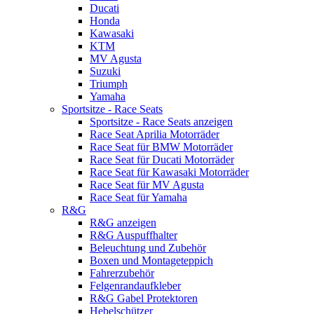
Ducati
Honda
Kawasaki
KTM
MV Agusta
Suzuki
Triumph
Yamaha
Sportsitze - Race Seats
Sportsitze - Race Seats anzeigen
Race Seat Aprilia Motorräder
Race Seat für BMW Motorräder
Race Seat für Ducati Motorräder
Race Seat für Kawasaki Motorräder
Race Seat für MV Agusta
Race Seat für Yamaha
R&G
R&G anzeigen
R&G Auspuffhalter
Beleuchtung und Zubehör
Boxen und Montageteppich
Fahrerzubehör
Felgenrandaufkleber
R&G Gabel Protektoren
Hebelschützer