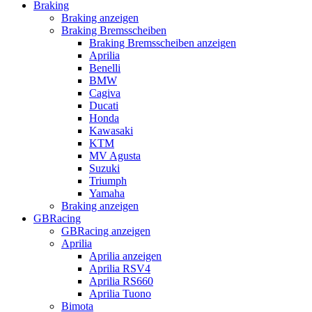
Braking
Braking anzeigen
Braking Bremsscheiben
Braking Bremsscheiben anzeigen
Aprilia
Benelli
BMW
Cagiva
Ducati
Honda
Kawasaki
KTM
MV Agusta
Suzuki
Triumph
Yamaha
Braking anzeigen
GBRacing
GBRacing anzeigen
Aprilia
Aprilia anzeigen
Aprilia RSV4
Aprilia RS660
Aprilia Tuono
Bimota