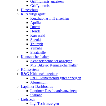
Griffgummis anzeigen
Griffgummis
Hitzeschutz
Kurzhubgasgriff
Kurzhubgasgriff anzeigen
Aprilia
Ducati
Honda
Kawasaki
Suzuki
Triumph
Yamaha
Ersatzteile
Kennzeichenhalter
Kennzeichenhalter anzeigen
MG Biketec Kennzeichenhalter
Kühlsystem
R&G Kühlerschutzgitter
R&G Kühlerschutzgitter anzeigen
Aluminium
Laptimer Dashboards
Laptimer Dashboards anzeigen
Starlane
LighTech
LighTech anzeigen