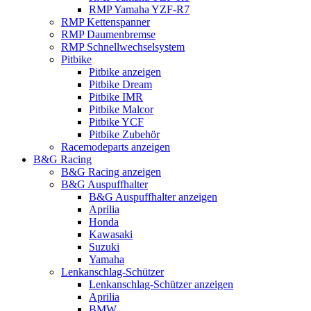
RMP Yamaha YZF-R7
RMP Kettenspanner
RMP Daumenbremse
RMP Schnellwechselsystem
Pitbike
Pitbike anzeigen
Pitbike Dream
Pitbike IMR
Pitbike Malcor
Pitbike YCF
Pitbike Zubehör
Racemodeparts anzeigen
B&G Racing
B&G Racing anzeigen
B&G Auspuffhalter
B&G Auspuffhalter anzeigen
Aprilia
Honda
Kawasaki
Suzuki
Yamaha
Lenkanschlag-Schützer
Lenkanschlag-Schützer anzeigen
Aprilia
BMW