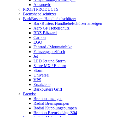
Akrapovic
PROFI PRODUCTS
Bremshebelschützer
BarkBusters Handhebelschützer
BarkBusters Handhebelschützer anzeigen
Aero GP Hebelschutz
BBZ Blizzard
Carbon
EGO
Fahrrad / Mountainbike
Fahrzeugspezifisch
Jet
LED Jet und Storm
Sabre MX / Enduro
Storm
Universal
VPS
Ersatzteile
Barkbusters Griff
Brembo
Brembo anzeigen
Radial Bremspumpen
Radial Kupplungspumpen
Brembo Bremsbeläge Z04