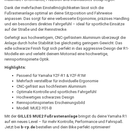
Dank der mehrfachen Einstellmöglichkeiten lässt sich die
Fußrastenanlage optimal an deine Sitzposition und Fahrweise
anpassen. Das sorgt für eine verbesserte Ergonomie, präzises Handling
und ein besonders direktes Fahrgefühl – ideal für sportliche Einsätze
auf der Straße und der Rennstrecke.
Gefertigt aus hochwertigem, CNC-gefrästem Aluminium überzeugt die
Anlage durch hohe Stabilität bei gleichzeitig geringem Gewicht. Das
edle schwarze Finish fügt sich perfekt in das aggressive Design der R1-
Modelle ein und verleiht deinem Motorrad eine hochwertige,
rennsportinspirierte Optik.
Highlights:
Passend für Yamaha YZF-R1 & YZF-R1M
Mehrfach verstellbar für individuelle Ergonomie
CNC-gefräst aus hochfestem Aluminium
Optimale Kontrolle und sportliches Fahrgefühl
Hochwertiges schwarzes Design
Rennsportinspiriertes Erscheinungsbild
Modell: MUE2-Y01-B
Mit der
GILLES MUE2 Fußrastenanlage
bringst du deine Yamaha R1
auf ein neues Level – für mehr Kontrolle, Performance und Fahrspaß.
Jetzt bei
b-rp.de
bestellen und dein Bike perfekt optimieren!