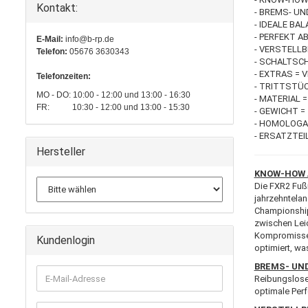
Kontakt:
- BREMS- UN
- IDEALE BA
- PERFEKT 
E-Mail:
info@b-rp.de
- VERSTELLB
Telefon:
05676 3630343
- SCHALTSC
- EXTRAS = 
Telefonzeiten:
- TRITTSTÜC
MO - DO: 10:00 - 12:00 und 13:00 - 16:30
- MATERIAL
FR: 10:30 - 12:00 und 13:00 - 15:30
- GEWICHT =
- HOMOLOGA
- ERSATZTE
Hersteller
KNOW-HOW 
Die FXR2 Fußr
jahrzehntela
Championship
zwischen Leic
Kompromisse b
Kundenlogin
optimiert, wa
BREMS- UN
E-
Reibungslose 
Mail-
optimale Perf
Adresse