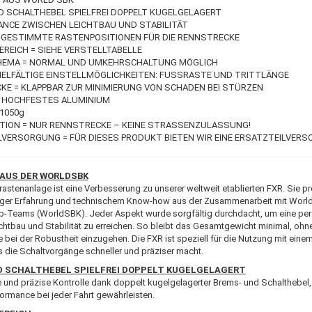
D SCHALTHEBEL SPIELFREI DOPPELT KUGELGELAGERT
LANCE ZWISCHEN LEICHTBAU UND STABILITÄT
ABGESTIMMTE RASTENPOSITIONEN FÜR DIE RENNSTRECKE
EREICH = SIEHE VERSTELLTABELLE
HEMA = NORMAL UND UMKEHRSCHALTUNG MÖGLICH
VIELFÄLTIGE EINSTELLMÖGLICHKEITEN: FUSSRASTE UND TRITTLÄNGE
KE = KLAPPBAR ZUR MINIMIERUNG VON SCHADEN BEI STÜRZEN
 = HOCHFESTES ALUMINIUM
 1050g
TION = NUR RENNSTRECKE – KEINE STRASSENZULASSUNG!
ILVERSORGUNG = FÜR DIESES PRODUKT BIETEN WIR EINE ERSATZTEILVER
AUS DER WORLDSBK
astenanlage ist eine Verbesserung zu unserer weltweit etablierten FXR. Sie pro
nger Erfahrung und technischem Know-how aus der Zusammenarbeit mit Worl
-Teams (WorldSBK). Jeder Aspekt wurde sorgfältig durchdacht, um eine per
htbau und Stabilität zu erreichen. So bleibt das Gesamtgewicht minimal, ohn
ei der Robustheit einzugehen. Die FXR ist speziell für die Nutzung mit einem
s die Schaltvorgänge schneller und präziser macht.
D SCHALTHEBEL SPIELFREI DOPPELT KUGELGELAGERT
und präzise Kontrolle dank doppelt kugelgelagerter Brems- und Schalthebel, 
ormance bei jeder Fahrt gewährleisten.