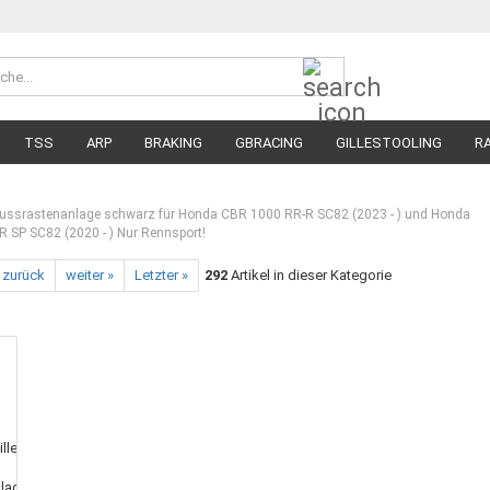
Suche...
Währung 
Lieferland
TSS
ARP
BRAKING
GBRACING
GILLESTOOLING
R
MEGA SALE
RENNREIFEN FÜR MOTORRÄDER
STRASSENREIFE
 Fussrastenanlage schwarz für Honda CBR 1000 RR-R SC82 (2023 - ) und Honda
 SP SC82 (2020 - ) Nur Rennsport!
 zurück
weiter »
Letzter »
292
Artikel in dieser Kategorie