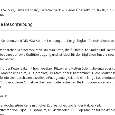
D 525VX3, Farbe standard, Kettenlänge 114 Glieder, Übersetzung 16x48, für 
06-
ne Beschreibung
Kettensatz mit DID VX3 Kette – Leistung und Langlebigkeit für dein Motorrad
z besteht aus einer robusten DID VX3 Kette, die für ihre gute Stärke und Haltb
tiert eine perfekte Kraftübertragung und ist ideal für den täglichen Einsatz sowi
e Fahrten.
rd der Kettensatz mit hochwertigen Ritzeln und Kettenrädern, die entweder v
 Marken wie Esjot, JT Sprocket, DC Afam oder PBR stammen. Diese Marken b
ile, die sich durch eine exzellente Passgenauigkeit und eine lange Lebensdaue
So bleibt deine Antriebseinheit auch unter extremen Bedingungen zuverlässig
k.
male:
te: Hochwertige Kette mit hoher Zugfestigkeit und langer Haltbarkeit.
Kettenrad von Esjot, JT Sprocket, DC Afam oder PBR: Top-Marken für maximale
nce.