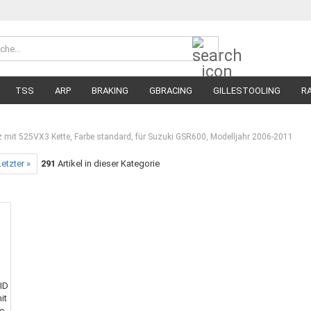
Suche...
Währung 
Lieferland
TSS
ARP
BRAKING
GBRACING
GILLESTOOLING
R
MEGA SALE
RENNREIFEN FÜR MOTORRÄDER
STRASSENREIFE
z mit 525VX3 Kette, Farbe standard, für Suzuki GSR600, Modelljahr 2006-2011
etzter »
291
Artikel in dieser Kategorie