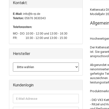
Kontakt:
Kettensatz DI
E-Mail:
info@b-rp.de
Modelljahr 20
Telefon:
05676 3630343
Allgemei
Telefonzeiten:
MO - DO: 10:00 - 12:00 und 13:00 - 16:30
FR: 10:30 - 12:00 und 13:00 - 15:30
Hochwertiger 
Der Kettensat
ist. Sie garan
Hersteller
anspruchsvoll
Abgerundet wi
renommierten
gefertigte Te
auszeichnen. 
leistungsstar
Kundenlogin
Produktmerk
E-
- DID VX3 Ket
Mail-
- Ritzel und 
Adresse
und Performa