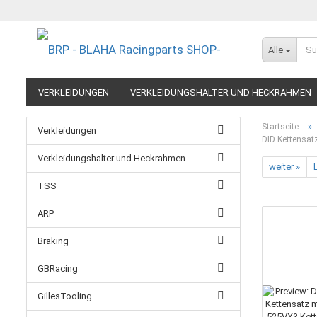
Alle
VERKLEIDUNGEN
VERKLEIDUNGSHALTER UND HECKRAHMEN
EXTREME COMPONENTS
FELGEN IM MOTORRADRENNSPORT
»
Startseite
Verkleidungen
DID Kettensat
RESTPOSTEN UND AUSLAUFMODELLE
GUTSCHEINE
Verkleidungshalter und Heckrahmen
weiter »
L
TSS
ARP
Braking
GBRacing
GillesTooling