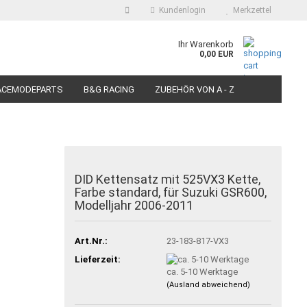
Kundenlogin
Merkzettel
auswählen
Ihr Warenkorb
0,00 EUR
E-Mail
ACEMODEPARTS
B&G RACING
ZUBEHÖR VON A - Z
N FÜR MOTORRÄDER
PIT BIKE-SCOOTER RACEREIFEN
Passwort
DID Kettensatz mit 525VX3 Kette,
Farbe standard, für Suzuki GSR600,
Konto erstellen
Modelljahr 2006-2011
Passwort vergessen?
Art.Nr.:
23-183-817-VX3
Lieferzeit:
ca. 5-10 Werktage
(Ausland abweichend)