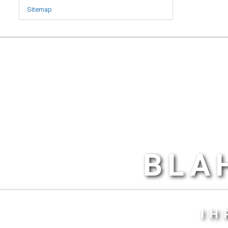
Sitemap
BLA
IH