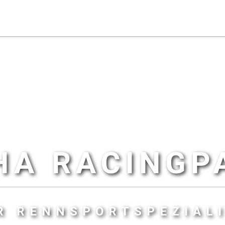
HA RACINGP
R RENNSPORTSPEZIAL