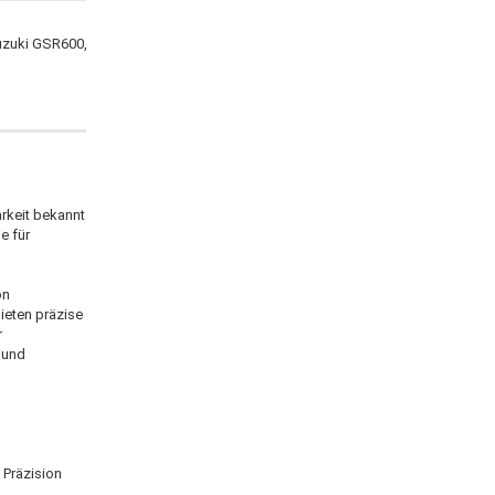
Suzuki GSR600,
arkeit bekannt
e für
on
ieten präzise
r
 und
 Präzision