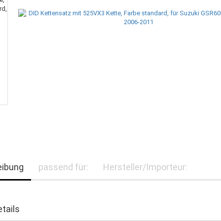
eibung
passend für:
Hersteller/Importeur:
tails