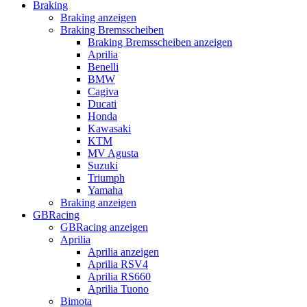
Braking
Braking anzeigen
Braking Bremsscheiben
Braking Bremsscheiben anzeigen
Aprilia
Benelli
BMW
Cagiva
Ducati
Honda
Kawasaki
KTM
MV Agusta
Suzuki
Triumph
Yamaha
Braking anzeigen
GBRacing
GBRacing anzeigen
Aprilia
Aprilia anzeigen
Aprilia RSV4
Aprilia RS660
Aprilia Tuono
Bimota