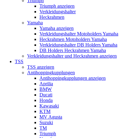
Triumph
Triumph anzeigen
Verkleidungshalter
Heckrahmen
Yamaha
Yamaha anzeigen
Verkleidungshalter Motoholders Yamaha
Heckrahmen Motoholders Yamaha
Verkleidungshalter DB Holders Yamaha
DB Holders Heckrahmen Yamaha
Verkleidungshalter und Heckrahmen anzeigen
TSS
TSS anzeigen
Antihoppingkupplungen
Antihoppingkupplungen anzeigen
Aprilia
BMW
Ducati
Honda
Kawasaki
KTM
MV Agusta
Suzuki
TM
Triumph