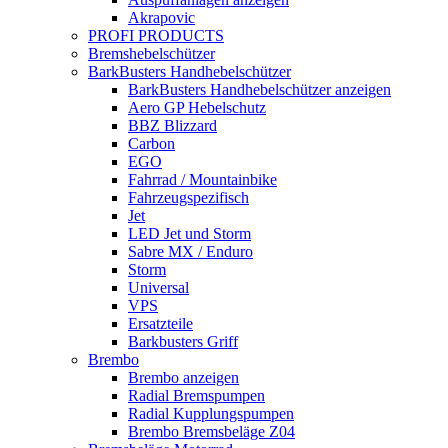
Akrapovic
PROFI PRODUCTS
Bremshebelschützer
BarkBusters Handhebelschützer
BarkBusters Handhebelschützer anzeigen
Aero GP Hebelschutz
BBZ Blizzard
Carbon
EGO
Fahrrad / Mountainbike
Fahrzeugspezifisch
Jet
LED Jet und Storm
Sabre MX / Enduro
Storm
Universal
VPS
Ersatzteile
Barkbusters Griff
Brembo
Brembo anzeigen
Radial Bremspumpen
Radial Kupplungspumpen
Brembo Bremsbeläge Z04