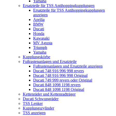
Yamaha
Ersatzteile für TSS Antihoppingkupplungen
Ersatzteile für TSS Antihoppingkupplungen
anzeigen
Aprilia
BMW
Ducati
Honda
Kawasaki
MV Agusta
Triumph
Yamaha
Kupplungskörbe
Fußrastenanlagen und Ersatzteile
Fußrastenanlagen und Ersatzteile anzeigen
Ducati 748 916 996 998 revers
Ducati 748 916 996 998 Original
Ducati 749 999 revers oder Original
Ducati 848 1098 1198 revers
Ducati 848 1098 1198 Original
Kettenräder und Kettenradträger
Ducati Schwungräder
TSS Lenker
Kupplungszylinder
TSS anzeigen