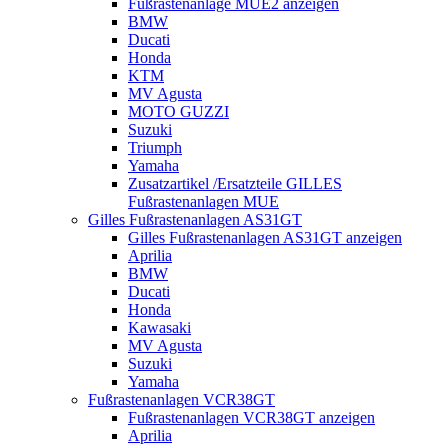
Fußrastenanlage MUE2 anzeigen
BMW
Ducati
Honda
KTM
MV Agusta
MOTO GUZZI
Suzuki
Triumph
Yamaha
Zusatzartikel /Ersatzteile GILLES
Fußrastenanlagen MUE
Gilles Fußrastenanlagen AS31GT
Gilles Fußrastenanlagen AS31GT anzeigen
Aprilia
BMW
Ducati
Honda
Kawasaki
MV Agusta
Suzuki
Yamaha
Fußrastenanlagen VCR38GT
Fußrastenanlagen VCR38GT anzeigen
Aprilia