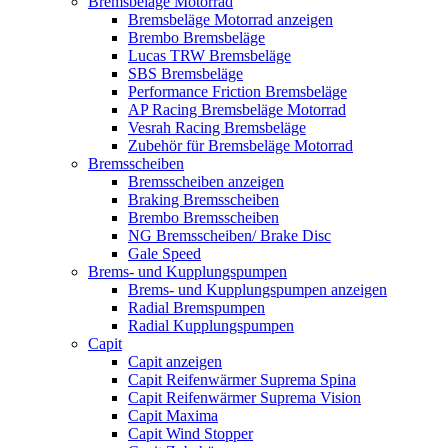
Bremsbeläge Motorrad
Bremsbeläge Motorrad anzeigen
Brembo Bremsbeläge
Lucas TRW Bremsbeläge
SBS Bremsbeläge
Performance Friction Bremsbeläge
AP Racing Bremsbeläge Motorrad
Vesrah Racing Bremsbeläge
Zubehör für Bremsbeläge Motorrad
Bremsscheiben
Bremsscheiben anzeigen
Braking Bremsscheiben
Brembo Bremsscheiben
NG Bremsscheiben/ Brake Disc
Gale Speed
Brems- und Kupplungspumpen
Brems- und Kupplungspumpen anzeigen
Radial Bremspumpen
Radial Kupplungspumpen
Capit
Capit anzeigen
Capit Reifenwärmer Suprema Spina
Capit Reifenwärmer Suprema Vision
Capit Maxima
Capit Wind Stopper