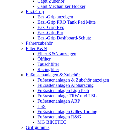
Capit Zubehör
Capit Mechaniker Hocker
Eazi-Grip
Eazi-Grip anzeigen
Eazi-Grip PRO Tank Pad Mitte
Eazi-Grip Evo
Eazi-Grip Pro
Eazi-Grip Dashboard-Schutz
Fahrerzubehör
Filter K&N
Filter K&N anzeigen
Ölfilter
Tauschfilter
Racingfilter
Fußrastenanlagen & Zubehör
Fußrastenanlagen & Zubehör anzeigen
Fußrastenanlagen Alpharacing
Fußrastenanlagen LighTech
Fußrastenanlage TRW und LSL
Fußrastenanlagen ARP
TSS
Fußrastenanlagen Gilles Tooling
Fußrastenanlagen R&G
MG BIKETEC
Griffgummis