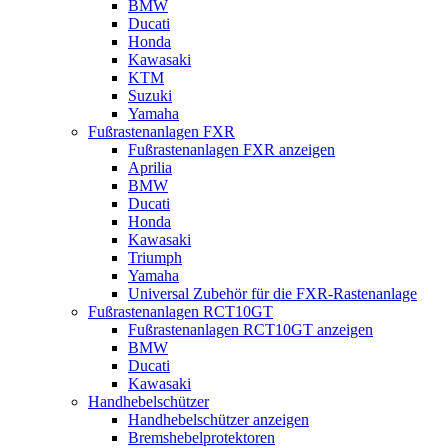
BMW
Ducati
Honda
Kawasaki
KTM
Suzuki
Yamaha
Fußrastenanlagen FXR
Fußrastenanlagen FXR anzeigen
Aprilia
BMW
Ducati
Honda
Kawasaki
Triumph
Yamaha
Universal Zubehör für die FXR-Rastenanlage
Fußrastenanlagen RCT10GT
Fußrastenanlagen RCT10GT anzeigen
BMW
Ducati
Kawasaki
Handhebelschützer
Handhebelschützer anzeigen
Bremshebelprotektoren