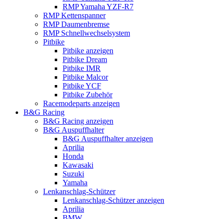
RMP Yamaha YZF-R7
RMP Kettenspanner
RMP Daumenbremse
RMP Schnellwechselsystem
Pitbike
Pitbike anzeigen
Pitbike Dream
Pitbike IMR
Pitbike Malcor
Pitbike YCF
Pitbike Zubehör
Racemodeparts anzeigen
B&G Racing
B&G Racing anzeigen
B&G Auspuffhalter
B&G Auspuffhalter anzeigen
Aprilia
Honda
Kawasaki
Suzuki
Yamaha
Lenkanschlag-Schützer
Lenkanschlag-Schützer anzeigen
Aprilia
BMW