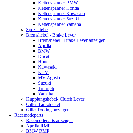
Kettenspanner BMW
Kettenspanner Honda
Kettenspanner Kawasaki
Kettenspanner Suzuki
Kettenspanner Yamaha
Spezialteile
Bremshebel - Brake Lever
Bremshebel - Brake Lever anzeigen
Aprilia
BMW
Ducati
Honda
Kawasaki
KTM
MV Agusta
Suzuki
Triumph
Yamaha
Kupplungshebel- Clutch Lever
Gilles Tankdeckel
GillesTooling anzeigen
Racemodeparts
Racemodeparts anzeigen
Aprilia RMP
BMW RMP