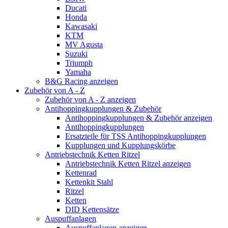
Ducati
Honda
Kawasaki
KTM
MV Agusta
Suzuki
Triumph
Yamaha
B&G Racing anzeigen
Zubehör von A - Z
Zubehör von A - Z anzeigen
Antihoppingkupplungen & Zubehör
Antihoppingkupplungen & Zubehör anzeigen
Antihoppingkupplungen
Ersatzteile für TSS Antihoppingkupplungen
Kupplungen und Kupplungskörbe
Antriebstechnik Ketten Ritzel
Antriebstechnik Ketten Ritzel anzeigen
Kettenrad
Kettenkit Stahl
Ritzel
Ketten
DID Kettensätze
Auspuffanlagen
Auspuffanlagen anzeigen