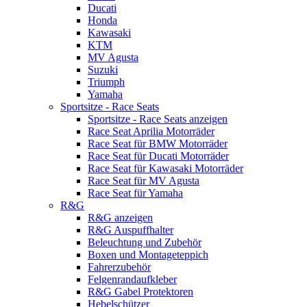
Ducati
Honda
Kawasaki
KTM
MV Agusta
Suzuki
Triumph
Yamaha
Sportsitze - Race Seats
Sportsitze - Race Seats anzeigen
Race Seat Aprilia Motorräder
Race Seat für BMW Motorräder
Race Seat für Ducati Motorräder
Race Seat für Kawasaki Motorräder
Race Seat für MV Agusta
Race Seat für Yamaha
R&G
R&G anzeigen
R&G Auspuffhalter
Beleuchtung und Zubehör
Boxen und Montageteppich
Fahrerzubehör
Felgenrandaufkleber
R&G Gabel Protektoren
Hebelschützer