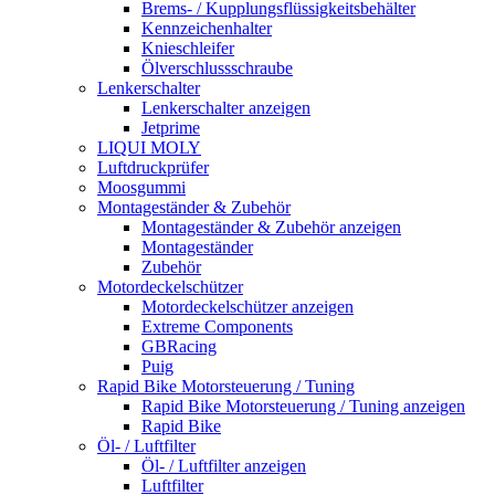
Brems- / Kupplungsflüssigkeitsbehälter
Kennzeichenhalter
Knieschleifer
Ölverschlussschraube
Lenkerschalter
Lenkerschalter anzeigen
Jetprime
LIQUI MOLY
Luftdruckprüfer
Moosgummi
Montageständer & Zubehör
Montageständer & Zubehör anzeigen
Montageständer
Zubehör
Motordeckelschützer
Motordeckelschützer anzeigen
Extreme Components
GBRacing
Puig
Rapid Bike Motorsteuerung / Tuning
Rapid Bike Motorsteuerung / Tuning anzeigen
Rapid Bike
Öl- / Luftfilter
Öl- / Luftfilter anzeigen
Luftfilter