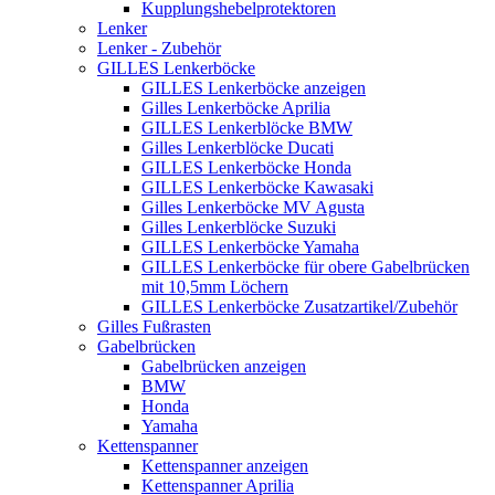
Kupplungshebelprotektoren
Lenker
Lenker - Zubehör
GILLES Lenkerböcke
GILLES Lenkerböcke anzeigen
Gilles Lenkerböcke Aprilia
GILLES Lenkerblöcke BMW
Gilles Lenkerblöcke Ducati
GILLES Lenkerböcke Honda
GILLES Lenkerböcke Kawasaki
Gilles Lenkerböcke MV Agusta
Gilles Lenkerblöcke Suzuki
GILLES Lenkerböcke Yamaha
GILLES Lenkerböcke für obere Gabelbrücken
mit 10,5mm Löchern
GILLES Lenkerböcke Zusatzartikel/Zubehör
Gilles Fußrasten
Gabelbrücken
Gabelbrücken anzeigen
BMW
Honda
Yamaha
Kettenspanner
Kettenspanner anzeigen
Kettenspanner Aprilia