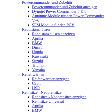
Powercommander und Zubehör
Powercommander und Zubehör anzeigen
Dynojet Power Commander 5 & 6
Autotune Module für den Power Commander
V+6
SFM Module für den PCV
Raddistanzhülsen
Raddistanzhülsen anzeigen
Aprilia
BMW
Ducati
Honda
Kawasaki
Suzuki
Triumph
Yamaha
Reifenwärmer
Reifenwärmer anzeigen
Capit
HSR
Rennsitze - Neoprensitze
Rennsitze - Neoprensitze anzeigen
Rennsitze Universal
Aprilia
BMW