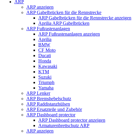
ARP
ARP anzeigen
ARP Gabelbrücken für die Rennstrecke
ARP Gabelbrücken für die Rennstrecke anzeigen
Aprilia ARP Gabelbrücken
ARP Fußrastenanlagen
ARP Fußrastenanlagen anzeigen
Aprilia
BMW
CF Moto
Ducati
Honda
Kawasaki
KTM
Suzuki
Triumph
Yamaha
ARP Lenker
ARP Bremshebelschutz
ARP Raddistanzhülsen
ARP Ersatzteile und Zubehör
ARP Dashboard protector
ARP Dashboard protector anzeigen
Armaturenbrettschutz ARP
ARP anzeigen