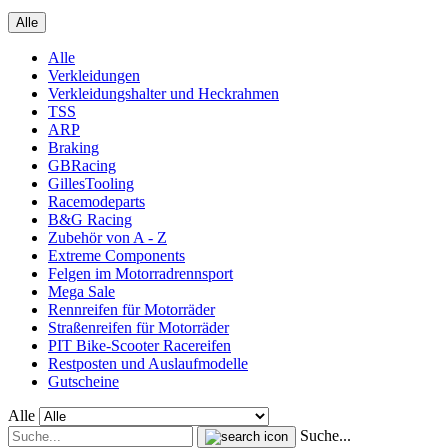
Alle
Alle
Verkleidungen
Verkleidungshalter und Heckrahmen
TSS
ARP
Braking
GBRacing
GillesTooling
Racemodeparts
B&G Racing
Zubehör von A - Z
Extreme Components
Felgen im Motorradrennsport
Mega Sale
Rennreifen für Motorräder
Straßenreifen für Motorräder
PIT Bike-Scooter Racereifen
Restposten und Auslaufmodelle
Gutscheine
Alle
Suche...