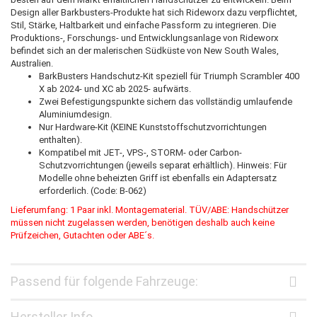
Design aller Barkbusters-Produkte hat sich Rideworx dazu verpflichtet,
Stil, Stärke, Haltbarkeit und einfache Passform zu integrieren. Die
Produktions-, Forschungs- und Entwicklungsanlage von Rideworx
befindet sich an der malerischen Südküste von New South Wales,
Australien.
BarkBusters Handschutz-Kit speziell für Triumph Scrambler 400
X ab 2024- und XC ab 2025- aufwärts.
Zwei Befestigungspunkte sichern das vollständig umlaufende
Aluminiumdesign.
Nur Hardware-Kit (KEINE Kunststoffschutzvorrichtungen
enthalten).
Kompatibel mit JET-, VPS-, STORM- oder Carbon-
Schutzvorrichtungen (jeweils separat erhältlich). Hinweis: Für
Modelle ohne beheizten Griff ist ebenfalls ein Adaptersatz
erforderlich. (Code: B-062)
Lieferumfang: 1 Paar inkl. Montagematerial. TÜV/ABE: Handschützer
müssen nicht zugelassen werden, benötigen deshalb auch keine
Prüfzeichen, Gutachten oder ABE´s.
Passend für folgende Fahrzeuge:
Hersteller Info