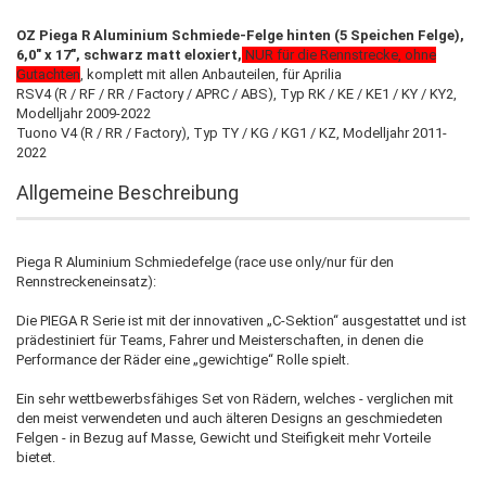
OZ Piega R Aluminium Schmiede-Felge hinten (5 Speichen Felge),
6,0" x 17", schwarz matt eloxiert,
NUR für die Rennstrecke, ohne
Gutachten
, komplett mit allen Anbauteilen, für Aprilia
RSV4 (R / RF / RR / Factory / APRC / ABS), Typ RK / KE / KE1 / KY / KY2,
Modelljahr 2009-2022
Tuono V4 (R / RR / Factory), Typ TY / KG / KG1 / KZ, Modelljahr 2011-
2022
Allgemeine Beschreibung
Piega R Aluminium Schmiedefelge (race use only/nur für den
Rennstreckeneinsatz):
Die PIEGA R Serie ist mit der innovativen „C-Sektion“ ausgestattet und ist
prädestiniert für Teams, Fahrer und Meisterschaften, in denen die
Performance der Räder eine „gewichtige“ Rolle spielt.
Ein sehr wettbewerbsfähiges Set von Rädern, welches - verglichen mit
den meist verwendeten und auch älteren Designs an geschmiedeten
Felgen - in Bezug auf Masse, Gewicht und Steifigkeit mehr Vorteile
bietet.