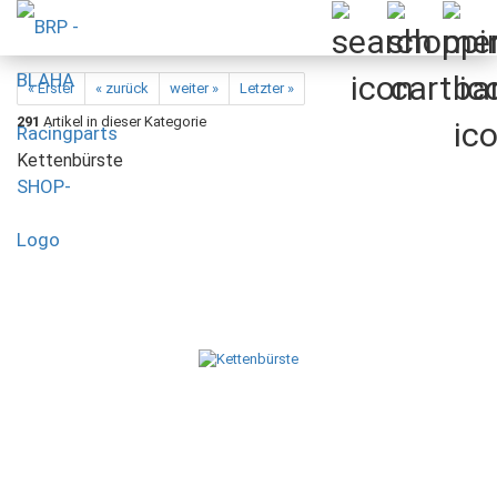
« Erster
« zurück
weiter »
Letzter »
291
Artikel in dieser Kategorie
Kettenbürste