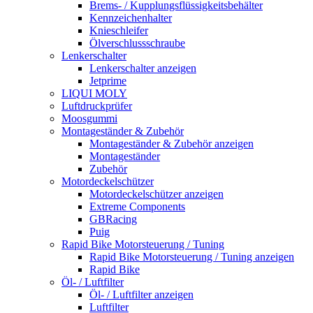
Brems- / Kupplungsflüssigkeitsbehälter
Kennzeichenhalter
Knieschleifer
Ölverschlussschraube
Lenkerschalter
Lenkerschalter anzeigen
Jetprime
LIQUI MOLY
Luftdruckprüfer
Moosgummi
Montageständer & Zubehör
Montageständer & Zubehör anzeigen
Montageständer
Zubehör
Motordeckelschützer
Motordeckelschützer anzeigen
Extreme Components
GBRacing
Puig
Rapid Bike Motorsteuerung / Tuning
Rapid Bike Motorsteuerung / Tuning anzeigen
Rapid Bike
Öl- / Luftfilter
Öl- / Luftfilter anzeigen
Luftfilter