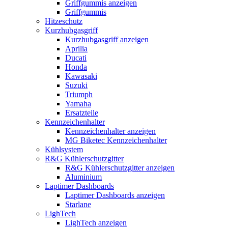
Griffgummis anzeigen
Griffgummis
Hitzeschutz
Kurzhubgasgriff
Kurzhubgasgriff anzeigen
Aprilia
Ducati
Honda
Kawasaki
Suzuki
Triumph
Yamaha
Ersatzteile
Kennzeichenhalter
Kennzeichenhalter anzeigen
MG Biketec Kennzeichenhalter
Kühlsystem
R&G Kühlerschutzgitter
R&G Kühlerschutzgitter anzeigen
Aluminium
Laptimer Dashboards
Laptimer Dashboards anzeigen
Starlane
LighTech
LighTech anzeigen