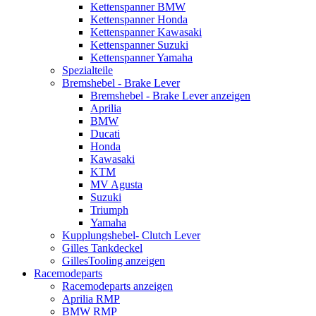
Kettenspanner BMW
Kettenspanner Honda
Kettenspanner Kawasaki
Kettenspanner Suzuki
Kettenspanner Yamaha
Spezialteile
Bremshebel - Brake Lever
Bremshebel - Brake Lever anzeigen
Aprilia
BMW
Ducati
Honda
Kawasaki
KTM
MV Agusta
Suzuki
Triumph
Yamaha
Kupplungshebel- Clutch Lever
Gilles Tankdeckel
GillesTooling anzeigen
Racemodeparts
Racemodeparts anzeigen
Aprilia RMP
BMW RMP