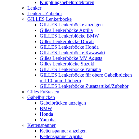
Kupplungshebelprotektoren
Lenker
Lenker - Zubehör
GILLES Lenkerböcke
GILLES Lenkerböcke anzeigen
Gilles Lenkerböcke Aprilia
GILLES Lenkerblöcke BMW
Gilles Lenkerblöcke Ducati
GILLES Lenkerböcke Honda
GILLES Lenkerböcke Kawasaki
Gilles Lenkerböcke MV Agusta
Gilles Lenkerblöcke Suzuki
GILLES Lenkerböcke Yamaha
GILLES Lenkerböcke für obere Gabelbrücken
mit 10,5mm Löchern
GILLES Lenkerböcke Zusatzartikel/Zubehör
Gilles Fußrasten
Gabelbrücken
Gabelbrücken anzeigen
BMW
Honda
Yamaha
Kettenspanner
Kettenspanner anzeigen
Kettenspanner Aprilia