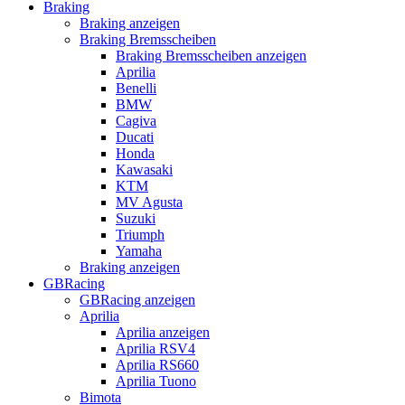
Braking
Braking anzeigen
Braking Bremsscheiben
Braking Bremsscheiben anzeigen
Aprilia
Benelli
BMW
Cagiva
Ducati
Honda
Kawasaki
KTM
MV Agusta
Suzuki
Triumph
Yamaha
Braking anzeigen
GBRacing
GBRacing anzeigen
Aprilia
Aprilia anzeigen
Aprilia RSV4
Aprilia RS660
Aprilia Tuono
Bimota