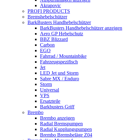
Akrapovic
PROFI PRODUCTS
Bremshebelschützer
BarkBusters Handhebelschützer
BarkBusters Handhebelschützer anzeigen
Aero GP Hebelschutz
BBZ Blizzard
Carbon
EGO
Fahrrad / Mountainbike
Fahrzeugspezifisch
Jet
LED Jet und Storm
Sabre MX / Enduro
Storm
Universal
VPS
Ersatzteile
Barkbusters Griff
Brembo
Brembo anzeigen
Radial Bremspumpen
Radial Kupplungspumpen
Brembo Bremsbeläge Z04