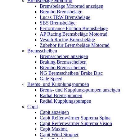
Bremsbeläge Motorrad
Bremsbeläge Motorrad anzeigen
Brembo Bremsbeläge
Lucas TRW Bremsbeläge
SBS Bremsbeläge
Performance Friction Bremsbeläge
AP Racing Bremsbeläge Motorrad
Vesrah Racing Bremsbeläge
Zubehör für Bremsbeläge Motorrad
Bremsscheiben
Bremsscheiben anzeigen
Braking Bremsscheiben
Brembo Bremsscheiben
NG Bremsscheiben/ Brake Disc
Gale Speed
Brems- und Kupplungspumpen
Brems- und Kupplungspumpen anzeigen
Radial Bremspumpen
Radial Kupplungspumpen
Capit
Capit anzeigen
Capit Reifenwärmer Suprema Spina
Capit Reifenwärmer Suprema Vision
Capit Maxima
Capit Wind Stopper