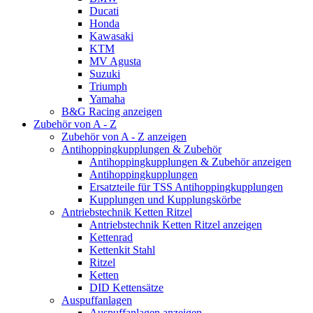
Ducati
Honda
Kawasaki
KTM
MV Agusta
Suzuki
Triumph
Yamaha
B&G Racing anzeigen
Zubehör von A - Z
Zubehör von A - Z anzeigen
Antihoppingkupplungen & Zubehör
Antihoppingkupplungen & Zubehör anzeigen
Antihoppingkupplungen
Ersatzteile für TSS Antihoppingkupplungen
Kupplungen und Kupplungskörbe
Antriebstechnik Ketten Ritzel
Antriebstechnik Ketten Ritzel anzeigen
Kettenrad
Kettenkit Stahl
Ritzel
Ketten
DID Kettensätze
Auspuffanlagen
Auspuffanlagen anzeigen