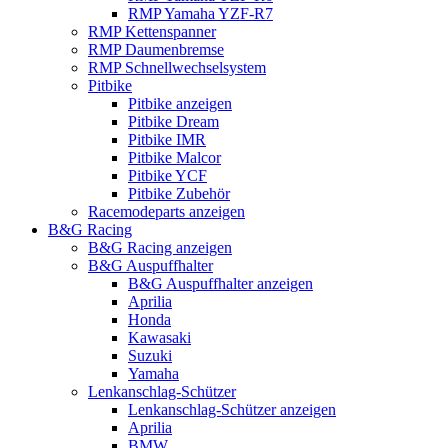
RMP Yamaha YZF-R7
RMP Kettenspanner
RMP Daumenbremse
RMP Schnellwechselsystem
Pitbike
Pitbike anzeigen
Pitbike Dream
Pitbike IMR
Pitbike Malcor
Pitbike YCF
Pitbike Zubehör
Racemodeparts anzeigen
B&G Racing
B&G Racing anzeigen
B&G Auspuffhalter
B&G Auspuffhalter anzeigen
Aprilia
Honda
Kawasaki
Suzuki
Yamaha
Lenkanschlag-Schützer
Lenkanschlag-Schützer anzeigen
Aprilia
BMW