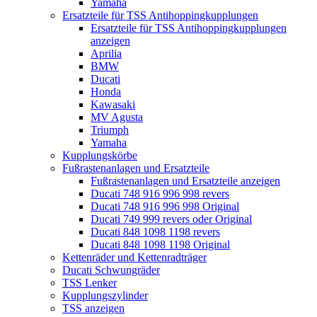
Yamaha
Ersatzteile für TSS Antihoppingkupplungen
Ersatzteile für TSS Antihoppingkupplungen
anzeigen
Aprilia
BMW
Ducati
Honda
Kawasaki
MV Agusta
Triumph
Yamaha
Kupplungskörbe
Fußrastenanlagen und Ersatzteile
Fußrastenanlagen und Ersatzteile anzeigen
Ducati 748 916 996 998 revers
Ducati 748 916 996 998 Original
Ducati 749 999 revers oder Original
Ducati 848 1098 1198 revers
Ducati 848 1098 1198 Original
Kettenräder und Kettenradträger
Ducati Schwungräder
TSS Lenker
Kupplungszylinder
TSS anzeigen