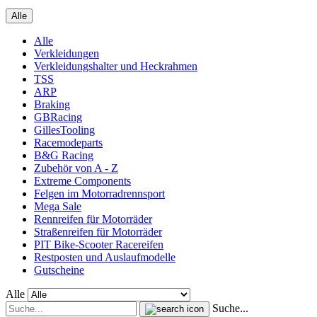
Alle
Alle
Verkleidungen
Verkleidungshalter und Heckrahmen
TSS
ARP
Braking
GBRacing
GillesTooling
Racemodeparts
B&G Racing
Zubehör von A - Z
Extreme Components
Felgen im Motorradrennsport
Mega Sale
Rennreifen für Motorräder
Straßenreifen für Motorräder
PIT Bike-Scooter Racereifen
Restposten und Auslaufmodelle
Gutscheine
Alle
Suche...