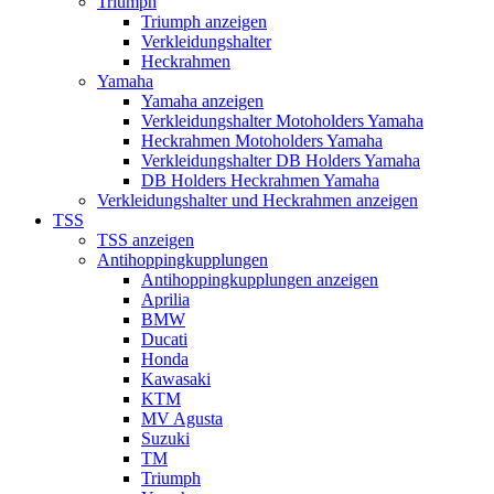
Triumph
Triumph anzeigen
Verkleidungshalter
Heckrahmen
Yamaha
Yamaha anzeigen
Verkleidungshalter Motoholders Yamaha
Heckrahmen Motoholders Yamaha
Verkleidungshalter DB Holders Yamaha
DB Holders Heckrahmen Yamaha
Verkleidungshalter und Heckrahmen anzeigen
TSS
TSS anzeigen
Antihoppingkupplungen
Antihoppingkupplungen anzeigen
Aprilia
BMW
Ducati
Honda
Kawasaki
KTM
MV Agusta
Suzuki
TM
Triumph