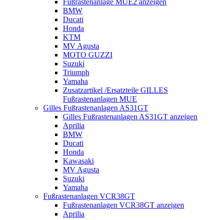
Fußrastenanlage MUE2 anzeigen
BMW
Ducati
Honda
KTM
MV Agusta
MOTO GUZZI
Suzuki
Triumph
Yamaha
Zusatzartikel /Ersatzteile GILLES
Fußrastenanlagen MUE
Gilles Fußrastenanlagen AS31GT
Gilles Fußrastenanlagen AS31GT anzeigen
Aprilia
BMW
Ducati
Honda
Kawasaki
MV Agusta
Suzuki
Yamaha
Fußrastenanlagen VCR38GT
Fußrastenanlagen VCR38GT anzeigen
Aprilia