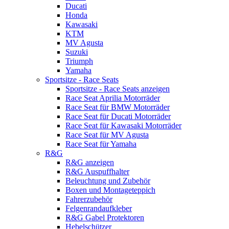
Ducati
Honda
Kawasaki
KTM
MV Agusta
Suzuki
Triumph
Yamaha
Sportsitze - Race Seats
Sportsitze - Race Seats anzeigen
Race Seat Aprilia Motorräder
Race Seat für BMW Motorräder
Race Seat für Ducati Motorräder
Race Seat für Kawasaki Motorräder
Race Seat für MV Agusta
Race Seat für Yamaha
R&G
R&G anzeigen
R&G Auspuffhalter
Beleuchtung und Zubehör
Boxen und Montageteppich
Fahrerzubehör
Felgenrandaufkleber
R&G Gabel Protektoren
Hebelschützer