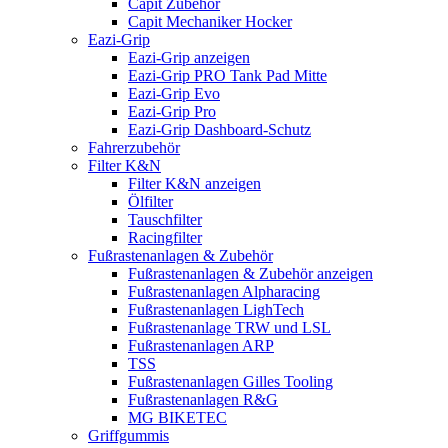
Capit Zubehör
Capit Mechaniker Hocker
Eazi-Grip
Eazi-Grip anzeigen
Eazi-Grip PRO Tank Pad Mitte
Eazi-Grip Evo
Eazi-Grip Pro
Eazi-Grip Dashboard-Schutz
Fahrerzubehör
Filter K&N
Filter K&N anzeigen
Ölfilter
Tauschfilter
Racingfilter
Fußrastenanlagen & Zubehör
Fußrastenanlagen & Zubehör anzeigen
Fußrastenanlagen Alpharacing
Fußrastenanlagen LighTech
Fußrastenanlage TRW und LSL
Fußrastenanlagen ARP
TSS
Fußrastenanlagen Gilles Tooling
Fußrastenanlagen R&G
MG BIKETEC
Griffgummis