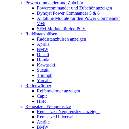
Powercommander und Zubehör
Powercommander und Zubehör anzeigen
Dynojet Power Commander 5 & 6
Autotune Module für den Power Commander
V+6
SFM Module für den PCV
Raddistanzhülsen
Raddistanzhülsen anzeigen
Aprilia
BMW
Ducati
Honda
Kawasaki
Suzuki
Triumph
Yamaha
Reifenwärmer
Reifenwärmer anzeigen
Capit
HSR
Rennsitze - Neoprensitze
Rennsitze - Neoprensitze anzeigen
Rennsitze Universal
Aprilia
BMW