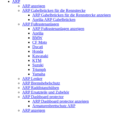
ARP
ARP anzeigen
ARP Gabelbrücken für die Rennstrecke
ARP Gabelbrücken für die Rennstrecke anzeigen
Aprilia ARP Gabelbrücken
ARP Fußrastenanlagen
ARP Fußrastenanlagen anzeigen
Aprilia
BMW
CF Moto
Ducati
Honda
Kawasaki
KTM
Suzuki
Triumph
Yamaha
ARP Lenker
ARP Bremshebelschutz
ARP Raddistanzhülsen
ARP Ersatzteile und Zubehör
ARP Dashboard protector
ARP Dashboard protector anzeigen
Armaturenbrettschutz ARP
ARP anzeigen