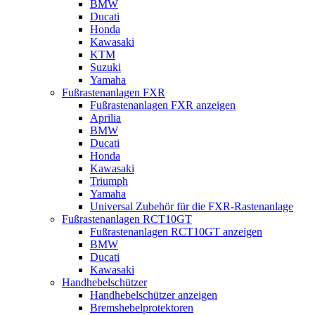
BMW
Ducati
Honda
Kawasaki
KTM
Suzuki
Yamaha
Fußrastenanlagen FXR
Fußrastenanlagen FXR anzeigen
Aprilia
BMW
Ducati
Honda
Kawasaki
Triumph
Yamaha
Universal Zubehör für die FXR-Rastenanlage
Fußrastenanlagen RCT10GT
Fußrastenanlagen RCT10GT anzeigen
BMW
Ducati
Kawasaki
Handhebelschützer
Handhebelschützer anzeigen
Bremshebelprotektoren